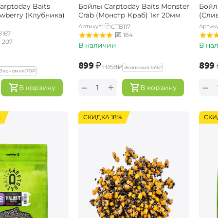
rptoday Baits
Бойлы Carptoday Baits Monster
Бойл
awberry (Клубника)
Crab (Монстр Краб) 1кг 20мм
(Слив
Артикул:
CTB117
Артику
B167
184
207
В наличии
В на
‍899‍
₽
‍899‍
‍1 058‍
₽
Экономия:
‍159‍
₽
Экономия:
‍70‍
₽
+
−
−
В корзину
В корзину
%
СКИДКА 18%
СКИ