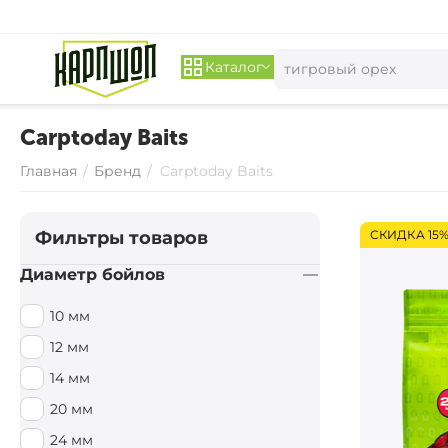
Каталог
Carptoday Baits
Главная
/
Бренд
/
Carptoday Baits
Фильтры товаров
СКИДКА 15
Диаметр бойлов
10 мм
12 мм
14 мм
20 мм
24 мм