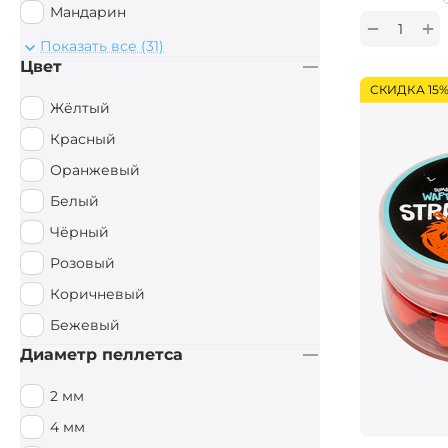
Мандарин
+
−
Монстр Краб
Показать все (31)
Цвет
Мульти Фиш
СКИДКА 15
Мульти Фрукт
Жёлтый
Мясной
Красный
Орех
Оранжевый
Острые Специи
Белый
Осьминог
Чёрный
Палтус
Розовый
Перец чили
Коричневый
Пряный
Бежевый
Рыбный
Диаметр пеллетса
Рыбный / Мясной
2 мм
Слива
4 мм
Смесь зерновых