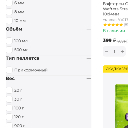
6 мм
Вафтерсы Ca
Специи / Острый
Wafters Str
8 мм
10х14мм
Тигровый орех
Артикул:
CT
10 мм
Тутти Фрутти
Объём
В наличии
Фруктовый
‍399‍
₽
100 мл
‍469‍
₽
Фруктовый / Кислый
500 мл
+
−
Цитрус
Тип пеллетса
Чеснок
СКИДКА 15
Прикормочный
Вес
20 г
30 г
100 г
120 г
900 г