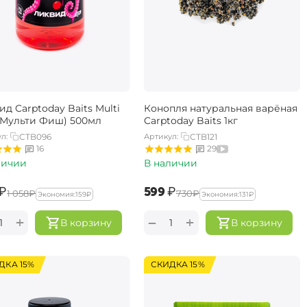
д Carptoday Baits Multi
Конопля натуральная варёная
 (Мульти Фиш) 500мл
Carptoday Baits 1кг
л:
CTB096
Артикул:
CTB121
16
29
личии
В наличии
₽
‍599‍
₽
‍1 058‍
₽
‍730‍
₽
Экономия:
‍159‍
₽
Экономия:
‍131‍
₽
+
+
−
В корзину
В корзину
ДКА 15%
СКИДКА 15%