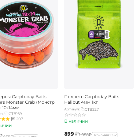
ерсы Carptoday Baits
Пеллетс Carptoday Baits
rs Monster Crab (Монстр
Halibut 4мм 1кг
) 10х14мм
Артикул:
CTB227
л:
CTB169
207
В наличии
личии
‍899‍
₽
‍1 058‍
₽
₽
Экономия:
‍159‍
₽
‍469‍
₽