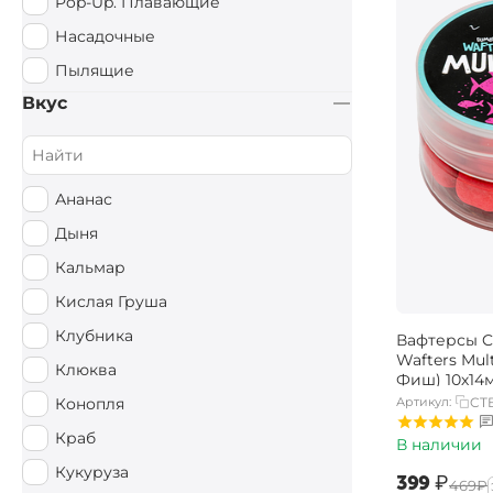
Pop-Up. Плавающие
Насадочные
Пылящие
Вкус
Ананас
Дыня
Кальмар
Кислая Груша
Клубника
Вафтерсы Ca
Wafters Mul
Клюква
Фиш) 10х14
Артикул:
CT
Конопля
Краб
В наличии
Кукуруза
‍399‍
₽
‍469‍
₽