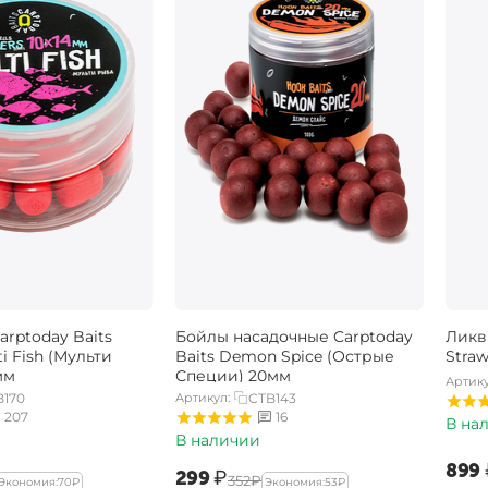
rptoday Baits
Бойлы насадочные Carptoday
Ликв
ti Fish (Мульти
Baits Demon Spice (Острые
Stra
мм
Специи) 20мм
Артику
B170
Артикул:
CTB143
207
16
В на
В наличии
‍899‍
‍299‍
₽
‍352‍
₽
Экономия:
‍70‍
₽
Экономия:
‍53‍
₽