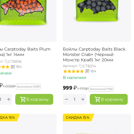
ы Carptoday Baits Plum
Бойлы Carptoday Baits Black
а) 1кг 14мм
Monster Crab+ (Черный
Монстр Краб) 1кг 20мм
л:
CTB106
Артикул:
CTB214
184
184
личии
В наличии
₽
‍1 058‍
₽
‍999‍
₽
Экономия:
‍159‍
₽
‍1 175‍
₽
Экономия:
‍176‍
₽
+
+
−
В корзину
В корзину
ДКА 15%
СКИДКА 15%