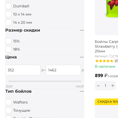
Dumbell
10 х 14 мм
14 x 20 мм
Размер скидки
15%
Бойлы Carpt
Strawberry 
18%
20мм
Артикул:
CTB
Цена
В наличии
–
₽
₽
‍899‍
₽
‍1 058‍
+
−
352
₽
1462
₽
Тип бойлов
СКИДКА 15
Wafters
Тонущие