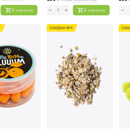
Экономия:
‍159‍
₽
+
−
−
В корзину
В корзину
%
СКИДКА 18%
СКИ