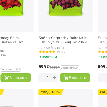
oday Baits
Бойлы Carptoday Baits Multi
Ликви
(Клубника) 1кг
Fish (Мульти Фиш) 1кг 20мм
Fish
Артикул:
CTB118
Артику
112
184
184
В наличии
В на
‍899‍
₽
‍899‍
‍1 058‍
₽
Экономия:
‍159‍
₽
₽
Экономия:
‍159‍
₽
+
−
−
В корзину
В корзину
%
СКИДКА 15%
СКИ