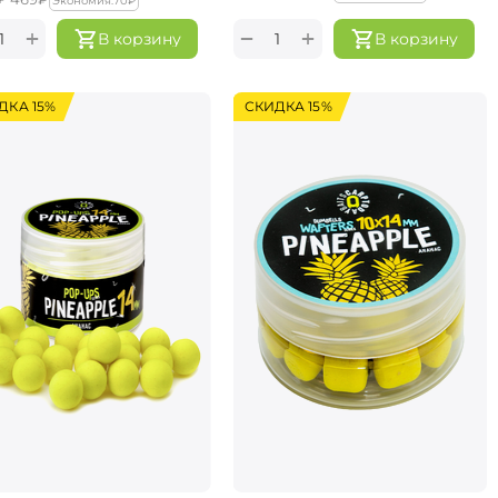
Экономия:
‍70‍
₽
+
+
−
В корзину
В корзину
ДКА 15%
СКИДКА 15%