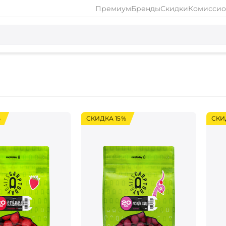
Премиум
Бренды
Скидки
Комиссио
%
СКИДКА 15%
СКИ