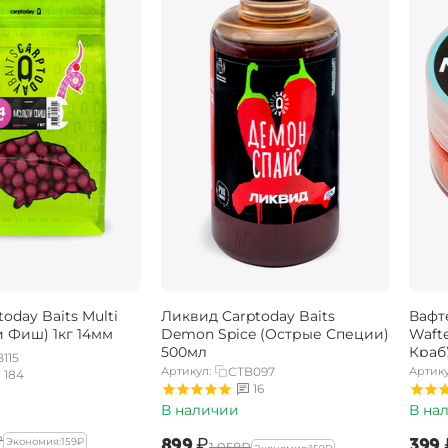
oday Baits Multi
Ликвид Carptoday Baits
Вафт
и Фиш) 1кг 14мм
Demon Spice (Острые Специи)
Wafte
500мл
Краб
115
Артикул:
CTB097
Артику
184
16
В наличии
В на
₽
‍899‍
₽
‍399‍
Экономия:
‍159‍
₽
‍1 058‍
₽