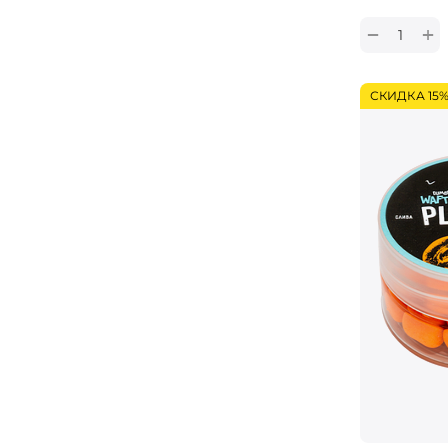
+
−
СКИДКА 15