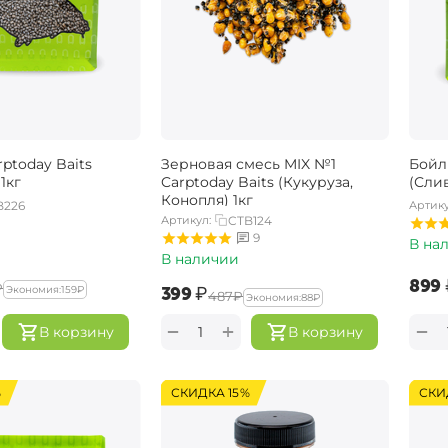
ptoday Baits
Зерновая смесь MIX №1
Бойл
1кг
Carptoday Baits (Кукуруза,
(Слив
Конопля) 1кг
B226
Артику
Артикул:
CTB124
9
В на
В наличии
‍899‍
₽
‍399‍
₽
Экономия:
‍159‍
₽
‍487‍
₽
Экономия:
‍88‍
₽
+
−
−
В корзину
В корзину
%
СКИДКА 15%
СКИ