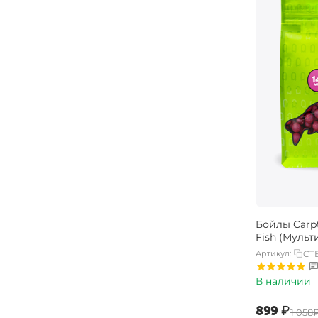
Бойлы Carpt
Fish (Мульт
Артикул:
CTB
В наличии
‍899‍
₽
‍1 058‍