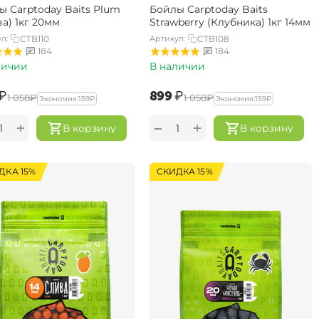
ы Carptoday Baits Plum
Бойлы Carptoday Baits
а) 1кг 20мм
Strawberry (Клубника) 1кг 14мм
л:
CTB110
Артикул:
CTB108
184
184
личии
В наличии
₽
‍899‍
₽
‍1 058‍
₽
‍1 058‍
₽
Экономия:
‍159‍
₽
Экономия:
‍159‍
₽
+
+
−
В корзину
В корзину
ДКА 15%
СКИДКА 15%