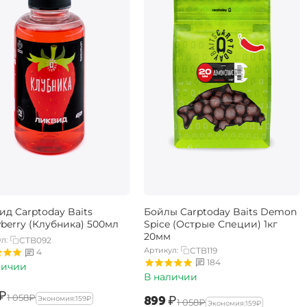
ид Carptoday Baits
Бойлы Carptoday Baits Demon
wberry (Клубника) 500мл
Spice (Острые Специи) 1кг
20мм
л:
CTB092
Артикул:
CTB119
4
184
личии
В наличии
₽
‍1 058‍
₽
‍899‍
₽
Экономия:
‍159‍
₽
‍1 058‍
₽
Экономия:
‍159‍
₽