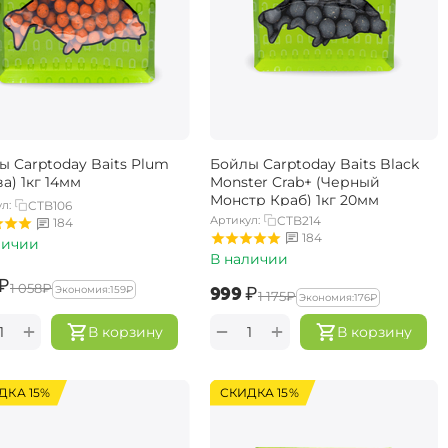
ы Carptoday Baits Plum
Бойлы Carptoday Baits Black
а) 1кг 14мм
Monster Crab+ (Черный
Монстр Краб) 1кг 20мм
л:
CTB106
Артикул:
CTB214
184
184
личии
В наличии
₽
‍1 058‍
₽
‍999‍
₽
Экономия:
‍159‍
₽
‍1 175‍
₽
Экономия:
‍176‍
₽
+
+
−
В корзину
В корзину
ДКА 15%
СКИДКА 15%