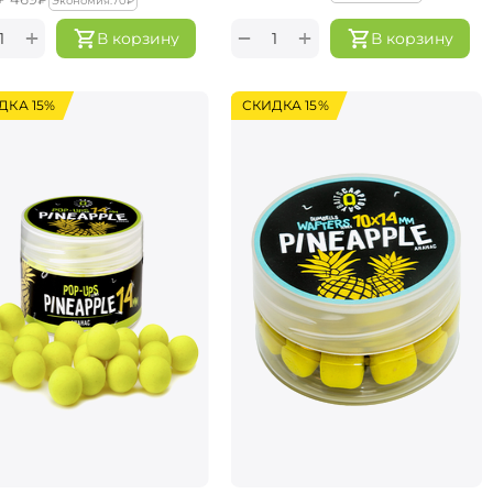
Экономия:
‍70‍
₽
+
+
−
В корзину
В корзину
ДКА 15%
СКИДКА 15%