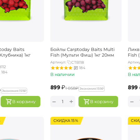
oday Baits
Бойлы Carptoday Baits Multi
Ликви
(Клубника) 1кг
Fish (Мульти Фиш) 1кг 20мм
Fish
Артикул:
CTB118
Артику
112
184
184
В наличии
В на
‍899‍
₽
‍899‍
‍1 058‍
₽
Экономия:
‍159‍
₽
₽
Экономия:
‍159‍
₽
+
−
−
В корзину
В корзину
%
СКИДКА 15%
СКИ