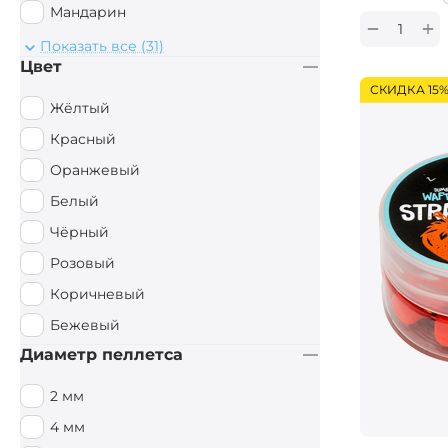
Мандарин
+
−
Монстр Краб
Показать все (31)
Цвет
Мульти Фиш
СКИДКА 15
Мульти Фрукт
Жёлтый
Мясной
Красный
Орех
Оранжевый
Острые Специи
Белый
Осьминог
Чёрный
Палтус
Розовый
Перец чили
Коричневый
Пряный
Бежевый
Рыбный
Диаметр пеллетса
Рыбный / Мясной
2 мм
Слива
4 мм
Смесь зерновых