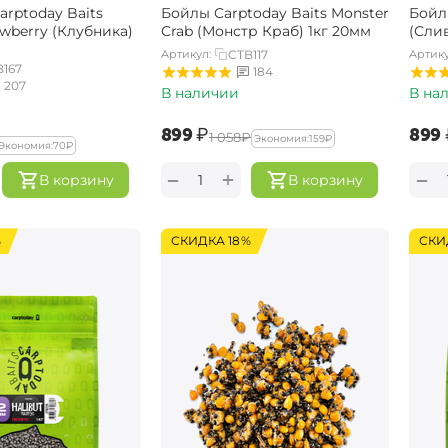
rptoday Baits
Бойлы Carptoday Baits Monster
Бойл
awberry (Клубника)
Crab (Монстр Краб) 1кг 20мм
(Слив
Артикул:
CTB117
Артику
B167
184
207
В наличии
В на
‍899‍
₽
‍899‍
‍1 058‍
₽
Экономия:
‍159‍
₽
Экономия:
‍70‍
₽
+
−
−
В корзину
В корзину
%
СКИДКА 18%
СКИ