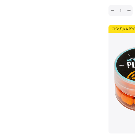
+
−
СКИДКА 15