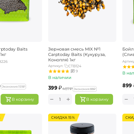
ptoday Baits
Зерновая смесь MIX №1
Бойл
1кг
Carptoday Baits (Кукуруза,
(Слив
Конопля) 1кг
B226
Артику
Артикул:
CTB124
9
В на
В наличии
‍899‍
₽
‍399‍
₽
Экономия:
‍159‍
₽
‍487‍
₽
Экономия:
‍88‍
₽
+
−
−
В корзину
В корзину
%
СКИДКА 15%
СКИ