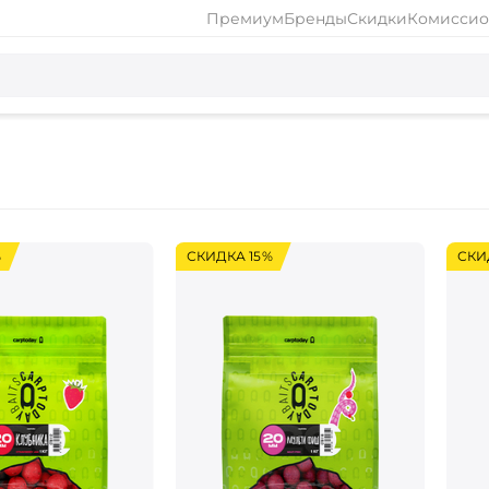
Премиум
Бренды
Скидки
Комиссио
%
СКИДКА 15%
СКИ