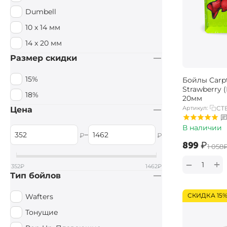
Dumbell
10 х 14 мм
14 x 20 мм
Размер скидки
15%
Бойлы Carpt
Strawberry 
18%
20мм
Артикул:
CTB
Цена
В наличии
–
₽
₽
‍899‍
₽
‍1 058‍
+
−
352
₽
1462
₽
Тип бойлов
СКИДКА 15
Wafters
Тонущие