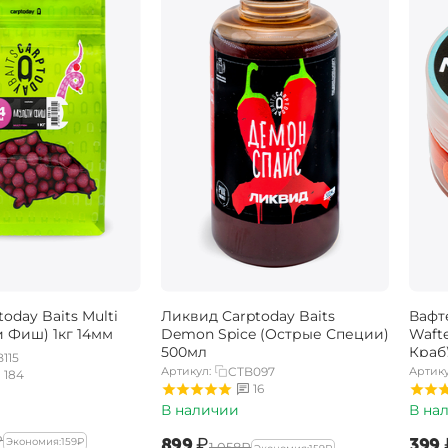
oday Baits Multi
Ликвид Carptoday Baits
Вафт
и Фиш) 1кг 14мм
Demon Spice (Острые Специи)
Wafte
500мл
Краб
115
Артикул:
CTB097
Артику
184
16
В наличии
В на
₽
‍899‍
₽
‍399‍
Экономия:
‍159‍
₽
‍1 058‍
₽