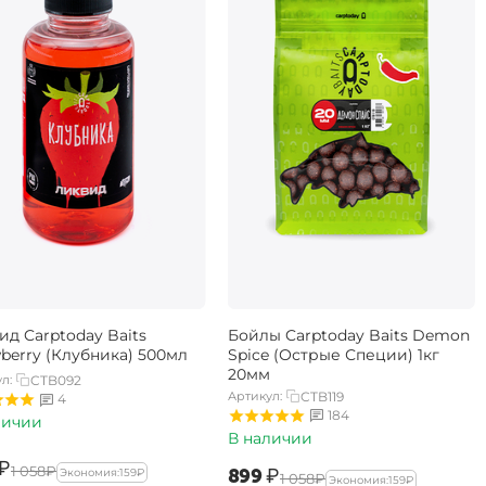
ид Carptoday Baits
Бойлы Carptoday Baits Demon
wberry (Клубника) 500мл
Spice (Острые Специи) 1кг
20мм
л:
CTB092
Артикул:
CTB119
4
184
личии
В наличии
₽
‍1 058‍
₽
‍899‍
₽
Экономия:
‍159‍
₽
‍1 058‍
₽
Экономия:
‍159‍
₽