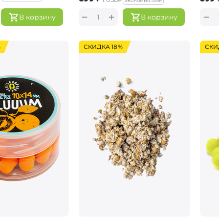
Экономия:
‍159‍
₽
+
−
−
В корзину
В корзину
%
СКИДКА 18%
СКИ