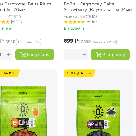
ы Carptoday Baits Plum
Бойлы Carptoday Baits
а) 1кг 20мм
Strawberry (Клубника) 1кг 14мм
л:
CTB110
Артикул:
CTB108
184
184
личии
В наличии
₽
‍899‍
₽
‍1 058‍
₽
‍1 058‍
₽
Экономия:
‍159‍
₽
Экономия:
‍159‍
₽
+
+
−
В корзину
В корзину
ДКА 15%
СКИДКА 15%