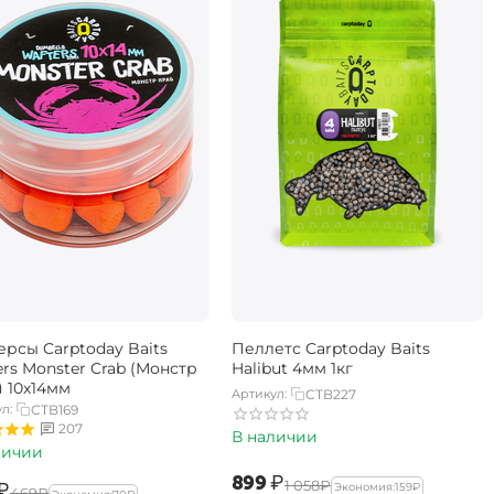
ерсы Carptoday Baits
Пеллетс Carptoday Baits
rs Monster Crab (Монстр
Halibut 4мм 1кг
) 10х14мм
Артикул:
CTB227
л:
CTB169
207
В наличии
личии
‍899‍
₽
‍1 058‍
₽
₽
Экономия:
‍159‍
₽
‍469‍
₽