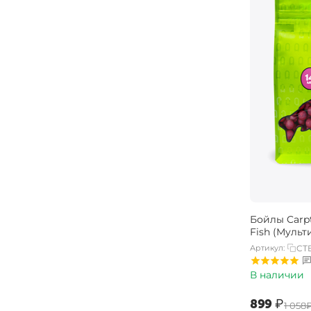
Бойлы Carpt
Fish (Мульт
Артикул:
CTB
В наличии
‍899‍
₽
‍1 058‍