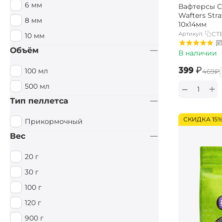
6 мм
Вафтерсы Ca
Специи / Острый
Wafters Str
8 мм
10х14мм
Тигровый орех
Артикул:
CT
10 мм
Тутти Фрутти
Объём
В наличии
Фруктовый
‍399‍
₽
100 мл
‍469‍
₽
Фруктовый / Кислый
500 мл
+
−
Цитрус
Тип пеллетса
Чеснок
СКИДКА 15
Прикормочный
Вес
20 г
30 г
100 г
120 г
900 г