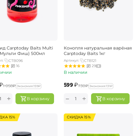
д Carptoday Baits Multi
Конопля натуральная варёная
 (Мульти Фиш) 500мл
Carptoday Baits 1кг
л:
CTB096
Артикул:
CTB121
16
29
личии
В наличии
₽
‍599‍
₽
‍1 058‍
₽
‍730‍
₽
Экономия:
‍159‍
₽
Экономия:
‍131‍
₽
+
+
−
В корзину
В корзину
ДКА 15%
СКИДКА 15%