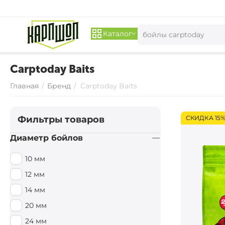
Каталог
Carptoday Baits
Главная
/
Бренд
/
Carptoday Baits
Фильтры товаров
СКИДКА 15
Диаметр бойлов
10 мм
12 мм
14 мм
20 мм
24 мм