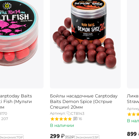
rptoday Baits
Бойлы насадочные Carptoday
Ликв
ti Fish (Мульти
Baits Demon Spice (Острые
Stra
мм
Специи) 20мм
Артику
B170
Артикул:
CTB143
207
16
В на
В наличии
‍899‍
‍299‍
₽
‍352‍
₽
Экономия:
‍70‍
₽
Экономия:
‍53‍
₽