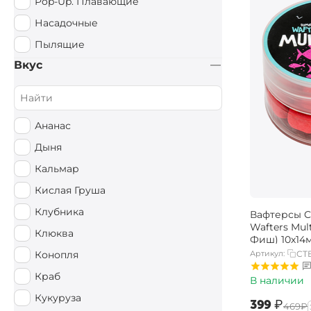
Pop-Up. Плавающие
Насадочные
Пылящие
Вкус
Ананас
Дыня
Кальмар
Кислая Груша
Клубника
Вафтерсы Ca
Wafters Mul
Клюква
Фиш) 10х14
Артикул:
CT
Конопля
Краб
В наличии
Кукуруза
‍399‍
₽
‍469‍
₽