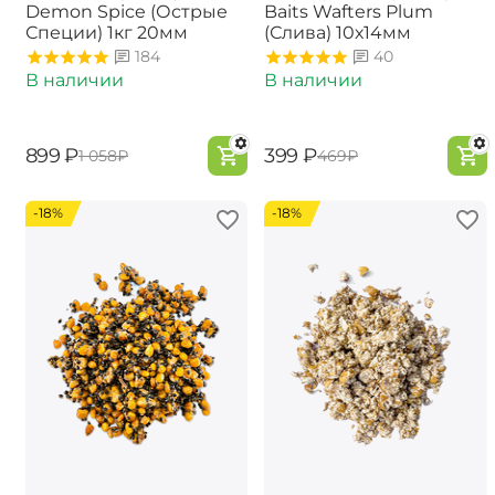
Demon Spice (Острые
Baits Wafters Plum
Специи) 1кг 20мм
(Слива) 10х14мм
184
40
В наличии
В наличии
‍899‍
₽
‍399‍
₽
‍1 058‍
₽
‍469‍
₽
-18%
-18%