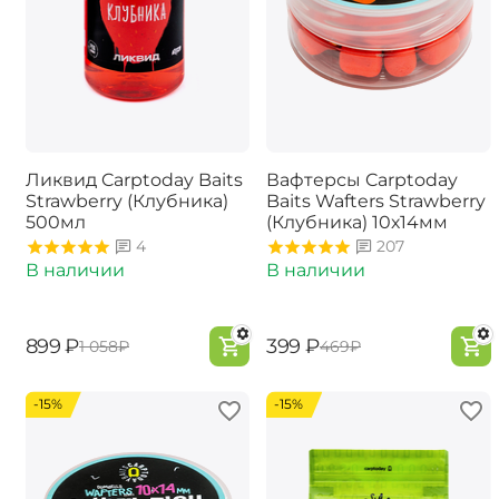
Ликвид Carptoday Baits
Вафтерсы Carptoday
Strawberry (Клубника)
Baits Wafters Strawberry
500мл
(Клубника) 10х14мм
4
207
В наличии
В наличии
‍899‍
₽
‍399‍
₽
‍1 058‍
₽
‍469‍
₽
-15%
-15%