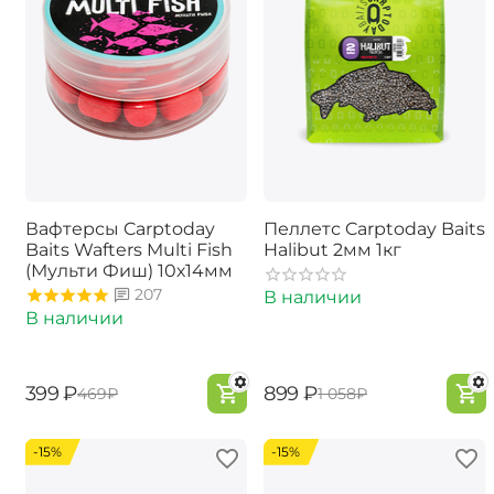
Вафтерсы Carptoday
Пеллетс Carptoday Baits
Baits Wafters Multi Fish
Halibut 2мм 1кг
(Мульти Фиш) 10х14мм
207
В наличии
В наличии
‍399‍
₽
‍899‍
₽
‍469‍
₽
‍1 058‍
₽
-15%
-15%