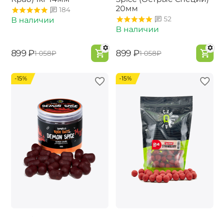
20мм
184
52
В наличии
В наличии
‍899‍
₽
‍899‍
₽
‍1 058‍
₽
‍1 058‍
₽
-15%
-15%