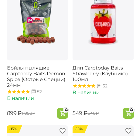
Бойлы пылящие
Дип Carptoday Baits
Carptoday Baits Demon
Strawberry (Клубника)
Spice (Острые Специи)
100мл
24мм
52
52
В наличии
В наличии
‍899‍
₽
‍549‍
₽
‍1 058‍
₽
‍646‍
₽
-15%
-15%