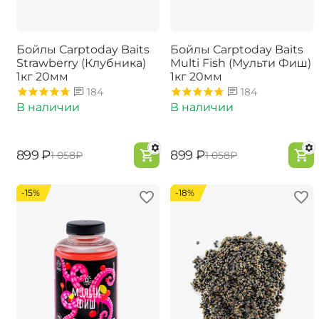
Бойлы Carptoday Baits
Бойлы Carptoday Baits
Strawberry (Клубника)
Multi Fish (Мульти Фиш)
1кг 20мм
1кг 20мм
184
184
В наличии
В наличии
‍899‍
₽
‍899‍
₽
‍1 058‍
₽
‍1 058‍
₽
-15%
-18%