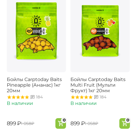
Бойлы Carptoday Baits
Бойлы Carptoday Baits
Pineapple (Ананас) 1кг
Multi Fruit (Мульти
20мм
Фрукт) 1кг 20мм
184
184
В наличии
В наличии
‍899‍
₽
‍899‍
₽
‍1 058‍
₽
‍1 058‍
₽