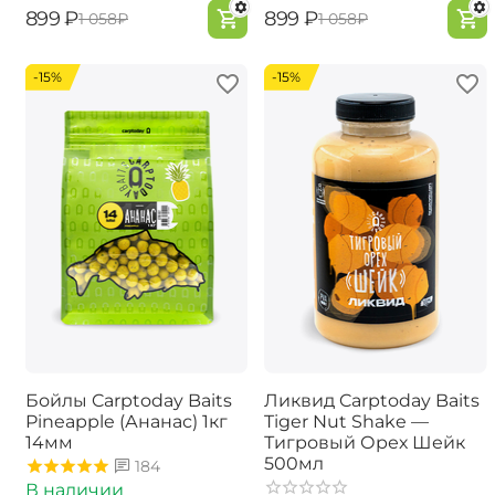
‍899‍
₽
‍899‍
₽
‍1 058‍
₽
‍1 058‍
₽
-15%
-15%
Бойлы Carptoday Baits
Ликвид Carptoday Baits
Pineapple (Ананас) 1кг
Tiger Nut Shake —
14мм
Тигровый Орех Шейк
500мл
184
В наличии