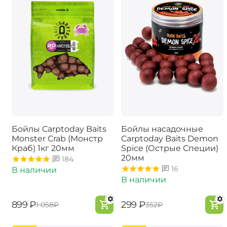
Бойлы Carptoday Baits
Бойлы насадочные
Monster Crab (Монстр
Carptoday Baits Demon
Краб) 1кг 20мм
Spice (Острые Специи)
20мм
184
16
В наличии
В наличии
‍899‍
₽
‍299‍
₽
‍1 058‍
₽
‍352‍
₽