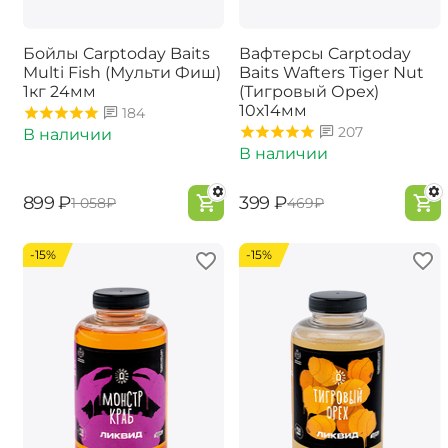
Бойлы Carptoday Baits
Вафтерсы Carptoday
Multi Fish (Мульти Фиш)
Baits Wafters Tiger Nut
1кг 24мм
(Тигровый Орех)
10х14мм
184
207
В наличии
В наличии
‍899‍
₽
‍399‍
₽
‍1 058‍
₽
‍469‍
₽
-15%
-15%