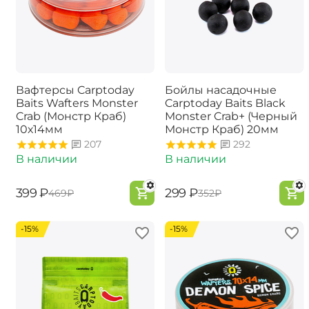
Вафтерсы Carptoday
Бойлы насадочные
Baits Wafters Monster
Carptoday Baits Black
Crab (Монстр Краб)
Monster Crab+ (Черный
10х14мм
Монстр Краб) 20мм
207
292
В наличии
В наличии
‍399‍
₽
‍299‍
₽
‍469‍
₽
‍352‍
₽
-15%
-15%