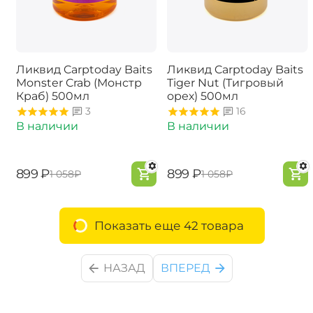
Ликвид Carptoday Baits
Ликвид Carptoday Baits
Monster Crab (Монстр
Tiger Nut (Тигровый
Краб) 500мл
орех) 500мл
3
16
В наличии
В наличии
‍899‍
₽
‍899‍
₽
‍1 058‍
₽
‍1 058‍
₽
Показать еще 42 товара
НАЗАД
ВПЕРЕД