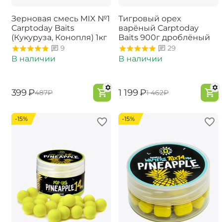
Зерновая смесь MIX №1
Тигровый орех
Carptoday Baits
варёный Carptoday
(Кукуруза, Конопля) 1кг
Baits 900г дроблёный
9
29
В наличии
В наличии
‍399‍
₽
‍1 199‍
₽
‍487‍
₽
‍1 462‍
₽
-15%
-15%