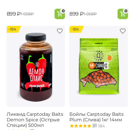
‍899‍
₽
‍899‍
₽
‍1 058‍
₽
‍1 058‍
₽
-15%
-15%
Ликвид Carptoday Baits
Бойлы Carptoday Baits
Demon Spice (Острые
Plum (Слива) 1кг 14мм
Специи) 500мл
184