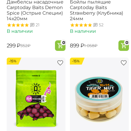
Дамбелсы насадочные
Бойлы пылящие
Carptoday Baits Demon
Carptoday Baits
Spice (Острые Специи)
Strawberry (Клубника)
14х20мм
24мм
21
52
В наличии
В наличии
‍299‍
₽
‍899‍
₽
‍352‍
₽
‍1 058‍
₽
-15%
-15%