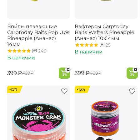
Бойлы плавающие
Вафтерсы Carptoday
Carptoday Baits Pop Ups
Baits Wafters Pineapple
Pineapple (Ананас)
(Ананас) 10х14мм
14мм
25
246
В наличии
В наличии
‍399‍
₽
‍399‍
₽
‍469‍
₽
‍469‍
₽
-15%
-15%