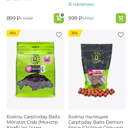
В наличии
‍899‍
₽
‍999‍
₽
‍1 058‍
₽
‍1 175‍
₽
-15%
-15%
Бойлы Carptoday Baits
Бойлы пылящие
Monster Crab (Монстр
Carptoday Baits Demon
Краб) 1кг 14мм
Spice (Острые Специи)