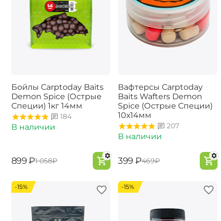
Бойлы Carptoday Baits
Вафтерсы Carptoday
Demon Spice (Острые
Baits Wafters Demon
Специи) 1кг 14мм
Spice (Острые Специи)
10х14мм
184
207
В наличии
В наличии
‍899‍
₽
‍399‍
₽
‍1 058‍
₽
‍469‍
₽
-15%
-15%