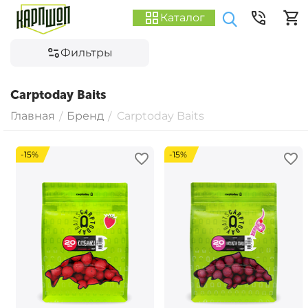
Каталог
Фильтры
Carptoday Baits
Главная
Бренд
Carptoday Baits
/
/
-15%
-15%