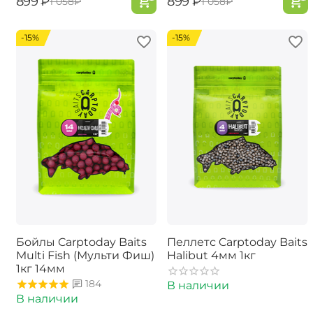
‍899‍
₽
‍899‍
₽
‍1 058‍
₽
‍1 058‍
₽
-15%
-15%
Бойлы Carptoday Baits
Пеллетс Carptoday Baits
Multi Fish (Мульти Фиш)
Halibut 4мм 1кг
1кг 14мм
184
В наличии
В наличии