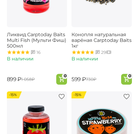
Ликвид Carptoday Baits
Конопля натуральная
Multi Fish (Мульти Фиш)
варёная Carptoday Baits
500мл
1кг
16
29
В наличии
В наличии
‍899‍
₽
‍599‍
₽
‍1 058‍
₽
‍730‍
₽
-15%
-15%