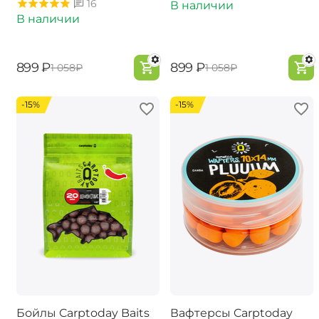
16
В наличии
В наличии
‍899‍
₽
‍899‍
₽
‍1 058‍
₽
‍1 058‍
₽
-15%
-15%
Бойлы Carptoday Baits
Вафтерсы Carptoday