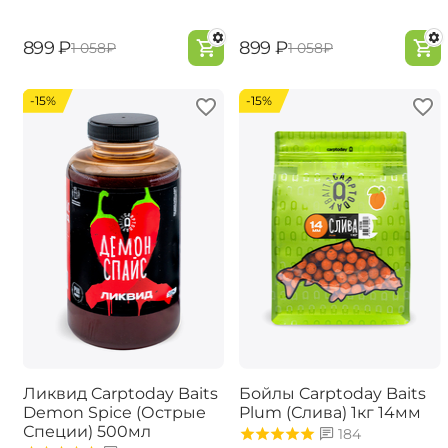
‍899‍
₽
‍899‍
₽
‍1 058‍
₽
‍1 058‍
₽
-15%
-15%
Ликвид Carptoday Baits
Бойлы Carptoday Baits
Demon Spice (Острые
Plum (Слива) 1кг 14мм
Специи) 500мл
184