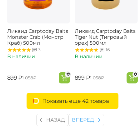
Ликвид Carptoday Baits
Ликвид Carptoday Baits
Monster Crab (Монстр
Tiger Nut (Тигровый
Краб) 500мл
орех) 500мл
3
16
В наличии
В наличии
‍899‍
₽
‍899‍
₽
‍1 058‍
₽
‍1 058‍
₽
Показать еще 42 товара
НАЗАД
ВПЕРЕД