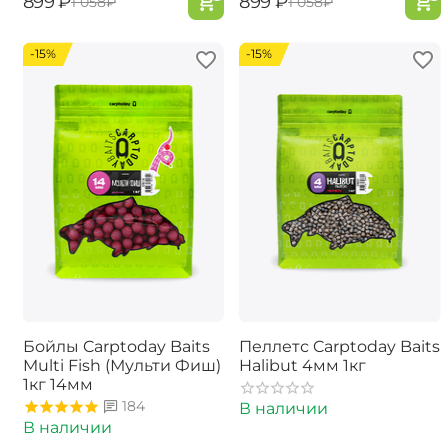
‍899‍
₽
‍899‍
₽
‍1 058‍
₽
‍1 058‍
₽
-15%
-15%
Бойлы Carptoday Baits
Пеллетс Carptoday Baits
Multi Fish (Мульти Фиш)
Halibut 4мм 1кг
1кг 14мм
184
В наличии
В наличии