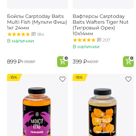
Бойлы Carptoday Baits
Вафтерсы Carptoday
Multi Fish (Мульти Фиш)
Baits Wafters Tiger Nut
1кг 24мм
(Тигровый Орех)
10х14мм
184
207
В наличии
В наличии
‍899‍
₽
‍399‍
₽
‍1 058‍
₽
‍469‍
₽
-15%
-15%