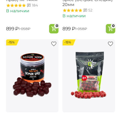
20мм
184
52
В наличии
В наличии
‍899‍
₽
‍899‍
₽
‍1 058‍
₽
‍1 058‍
₽
-15%
-15%