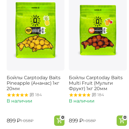
Бойлы Carptoday Baits
Бойлы Carptoday Baits
Pineapple (Ананас) 1кг
Multi Fruit (Мульти
20мм
Фрукт) 1кг 20мм
184
184
В наличии
В наличии
‍899‍
₽
‍899‍
₽
‍1 058‍
₽
‍1 058‍
₽