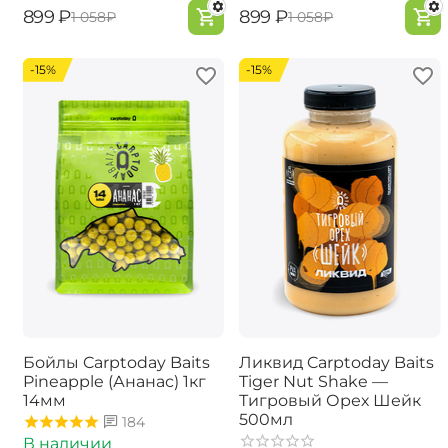
‍899‍
₽
‍899‍
₽
‍1 058‍
₽
‍1 058‍
₽
-15%
-15%
Бойлы Carptoday Baits
Ликвид Carptoday Baits
Pineapple (Ананас) 1кг
Tiger Nut Shake —
14мм
Тигровый Орех Шейк
500мл
184
В наличии