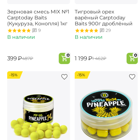
Зерновая смесь MIX №1
Тигровый орех
Carptoday Baits
варёный Carptoday
(Кукуруза, Конопля) 1кг
Baits 900г дроблёный
9
29
В наличии
В наличии
‍399‍
₽
‍1 199‍
₽
‍487‍
₽
‍1 462‍
₽
-15%
-15%