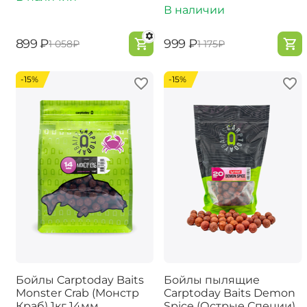
В наличии
‍899‍
₽
‍999‍
₽
‍1 058‍
₽
‍1 175‍
₽
-15%
-15%
Бойлы Carptoday Baits
Бойлы пылящие
Monster Crab (Монстр
Carptoday Baits Demon
Краб) 1кг 14мм
Spice (Острые Специи)