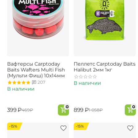
Вафтерсы Carptoday
Пеллетс Carptoday Baits
Baits Wafters Multi Fish
Halibut 2мм 1кг
(Мульти Фиш) 10х14мм
207
В наличии
В наличии
‍399‍
₽
‍899‍
₽
‍469‍
₽
‍1 058‍
₽
-15%
-15%