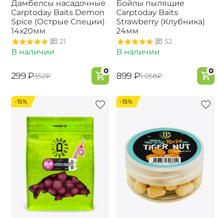
Дамбелсы насадочные
Бойлы пылящие
Carptoday Baits Demon
Carptoday Baits
Spice (Острые Специи)
Strawberry (Клубника)
14х20мм
24мм
21
52
В наличии
В наличии
‍299‍
₽
‍899‍
₽
‍352‍
₽
‍1 058‍
₽
-15%
-15%