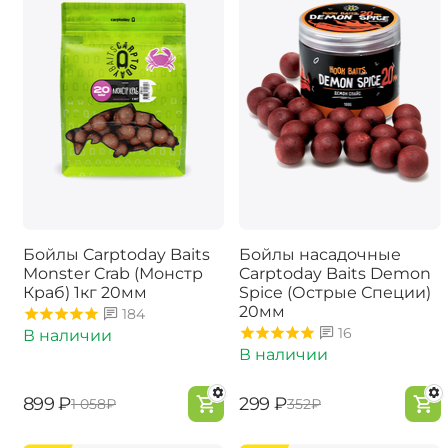
Бойлы Carptoday Baits
Бойлы насадочные
Monster Crab (Монстр
Carptoday Baits Demon
Краб) 1кг 20мм
Spice (Острые Специи)
20мм
184
16
В наличии
В наличии
‍899‍
₽
‍299‍
₽
‍1 058‍
₽
‍352‍
₽