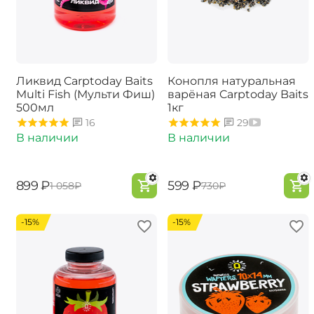
Ликвид Carptoday Baits
Конопля натуральная
Multi Fish (Мульти Фиш)
варёная Carptoday Baits
500мл
1кг
16
29
В наличии
В наличии
‍899‍
₽
‍599‍
₽
‍1 058‍
₽
‍730‍
₽
-15%
-15%