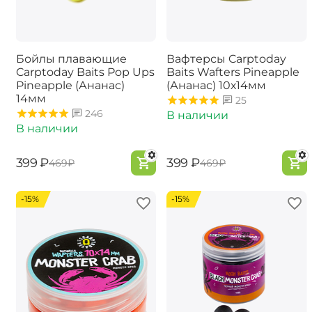
Бойлы плавающие
Вафтерсы Carptoday
Carptoday Baits Pop Ups
Baits Wafters Pineapple
Pineapple (Ананас)
(Ананас) 10х14мм
14мм
25
246
В наличии
В наличии
‍399‍
₽
‍399‍
₽
‍469‍
₽
‍469‍
₽
-15%
-15%