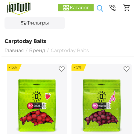
Каталог
Фильтры
Carptoday Baits
Главная
Бренд
Carptoday Baits
/
/
-15%
-15%