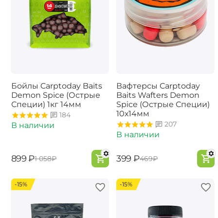
Бойлы Carptoday Baits
Вафтерсы Carptoday
Demon Spice (Острые
Baits Wafters Demon
Специи) 1кг 14мм
Spice (Острые Специи)
10х14мм
184
207
В наличии
В наличии
‍899‍
₽
‍399‍
₽
‍1 058‍
₽
‍469‍
₽
-15%
-15%