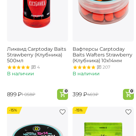
Ликвид Carptoday Baits
Вафтерсы Carptoday
Strawberry (Клубника)
Baits Wafters Strawberry
500мл
(Клубника) 10х14мм
4
207
В наличии
В наличии
‍899‍
₽
‍399‍
₽
‍1 058‍
₽
‍469‍
₽
-15%
-15%