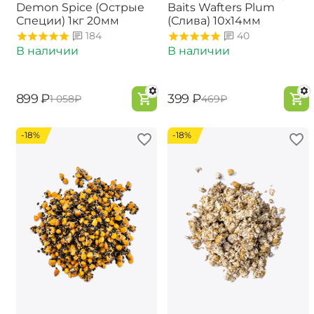
Demon Spice (Острые
Baits Wafters Plum
Специи) 1кг 20мм
(Слива) 10х14мм
184
40
В наличии
В наличии
‍899‍
₽
‍399‍
₽
‍1 058‍
₽
‍469‍
₽
-18%
-18%