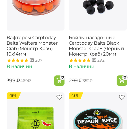
Вафтерсы Carptoday
Бойлы насадочные
Baits Wafters Monster
Carptoday Baits Black
Crab (Монстр Краб)
Monster Crab+ (Черный
10х14мм
Монстр Краб) 20мм
207
292
В наличии
В наличии
‍399‍
₽
‍299‍
₽
‍469‍
₽
‍352‍
₽
-15%
-15%