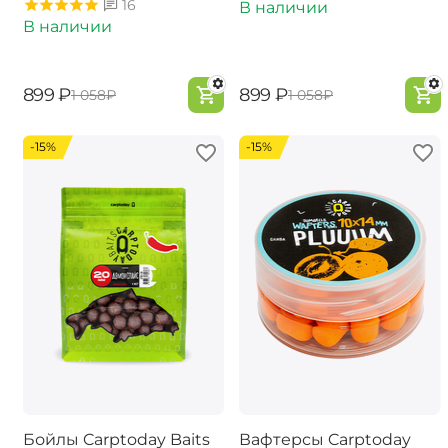
16
В наличии
В наличии
‍899‍
₽
‍899‍
₽
‍1 058‍
₽
‍1 058‍
₽
-15%
-15%
Бойлы Carptoday Baits
Вафтерсы Carptoday