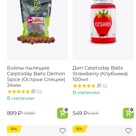
Бойлы пылящие
Дип Carptoday Baits
Carptoday Baits Demon
Strawberry (Клубника)
Spice (Острые Специи)
100мл
24мм
52
52
В наличии
В наличии
‍899‍
₽
‍549‍
₽
‍1 058‍
₽
‍646‍
₽
-15%
-15%