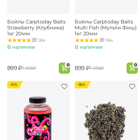
Бойлы Carptoday Baits
Бойлы Carptoday Baits
Strawberry (Клубника)
Multi Fish (Мульти Фиш)
1кг 20мм
1кг 20мм
184
184
В наличии
В наличии
‍899‍
₽
‍899‍
₽
‍1 058‍
₽
‍1 058‍
₽
-15%
-18%