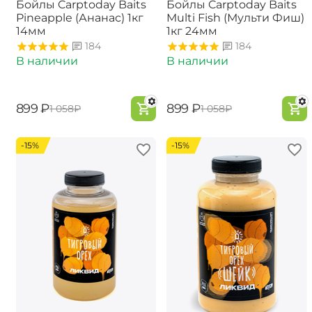
Бойлы Carptoday Baits
Бойлы Carptoday Baits
Pineapple (Ананас) 1кг
Multi Fish (Мульти Фиш)
14мм
1кг 24мм
184
184
В наличии
В наличии
‍899‍
₽
‍899‍
₽
‍1 058‍
₽
‍1 058‍
₽
-15%
-15%