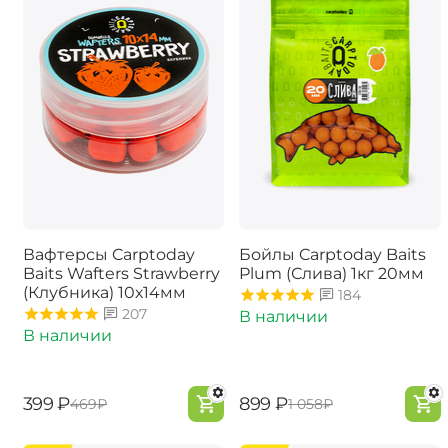
Вафтерсы Carptoday
Бойлы Carptoday Baits
Baits Wafters Strawberry
Plum (Слива) 1кг 20мм
(Клубника) 10х14мм
184
207
В наличии
В наличии
‍399‍
₽
‍899‍
₽
‍469‍
₽
‍1 058‍
₽