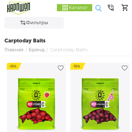
Каталог
Фильтры
Carptoday Baits
Главная
Бренд
Carptoday Baits
/
/
-15%
-15%