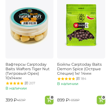
Вафтерсы Carptoday
Бойлы Carptoday Baits
Baits Wafters Tiger Nut
Demon Spice (Острые
(Тигровый Орех)
Специи) 1кг 14мм
10х14мм
184
207
В наличии
В наличии
‍399‍
₽
‍899‍
₽
‍469‍
₽
‍1 058‍
₽