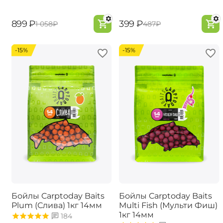
‍899‍
₽
‍399‍
₽
‍1 058‍
₽
‍487‍
₽
-15%
-15%
Бойлы Carptoday Baits
Бойлы Carptoday Baits
Plum (Слива) 1кг 14мм
Multi Fish (Мульти Фиш)
1кг 14мм
184