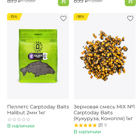
‍899‍
₽
‍899‍
₽
‍1 058‍
₽
‍1 058‍
₽
-15%
-18%
Пеллетс Carptoday Baits
Зерновая смесь MIX №1
Halibut 2мм 1кг
Carptoday Baits
(Кукуруза, Конопля) 1кг
9
В наличии
В наличии