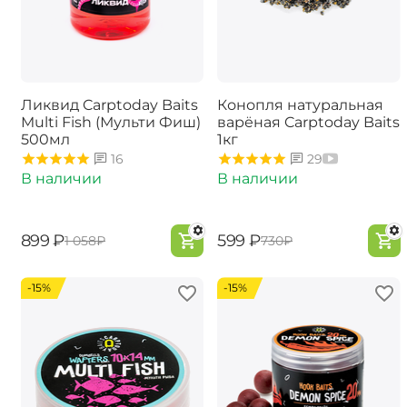
Ликвид Carptoday Baits
Конопля натуральная
Multi Fish (Мульти Фиш)
варёная Carptoday Baits
500мл
1кг
16
29
В наличии
В наличии
‍899‍
₽
‍599‍
₽
‍1 058‍
₽
‍730‍
₽
-15%
-15%