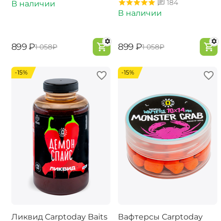
184
В наличии
В наличии
‍899‍
₽
‍899‍
₽
‍1 058‍
₽
‍1 058‍
₽
-15%
-15%
Ликвид Carptoday Baits
Вафтерсы Carptoday