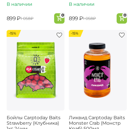
В наличии
В наличии
‍899‍
₽
‍899‍
₽
‍1 058‍
₽
‍1 058‍
₽
-15%
-15%
Бойлы Carptoday Baits
Ликвид Carptoday Baits
Strawberry (Клубника)
Monster Crab (Монстр
1кг 24мм
Краб) 500мл