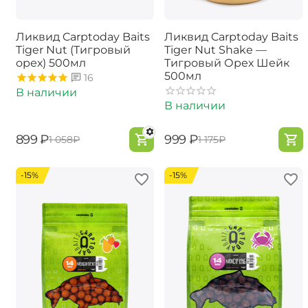
Ликвид Carptoday Baits
Ликвид Carptoday Baits
Tiger Nut (Тигровый
Tiger Nut Shake —
орех) 500мл
Тигровый Орех Шейк
500мл
16
В наличии
В наличии
‍899‍
₽
‍999‍
₽
‍1 058‍
₽
‍1 175‍
₽
-15%
-15%