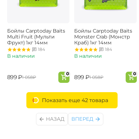
Бойлы Carptoday Baits
Бойлы Carptoday Baits
Multi Fruit (Мульти
Monster Crab (Монстр
Фрукт) 1кг 14мм
Краб) 1кг 14мм
184
184
В наличии
В наличии
‍899‍
₽
‍899‍
₽
‍1 058‍
₽
‍1 058‍
₽
Показать еще 42 товара
НАЗАД
ВПЕРЕД