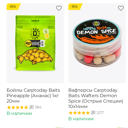
-15%
-15%
Бойлы Carptoday Baits
Вафтерсы Carptoday
Pineapple (Ананас) 1кг
Baits Wafters Demon
20мм
Spice (Острые Специи)
10х14мм
184
207
В наличии
В наличии