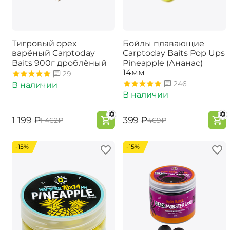
Тигровый орех
Бойлы плавающие
варёный Carptoday
Carptoday Baits Pop Ups
Baits 900г дроблёный
Pineapple (Ананас)
14мм
29
246
В наличии
В наличии
‍1 199‍
₽
‍399‍
₽
‍1 462‍
₽
‍469‍
₽
-15%
-15%