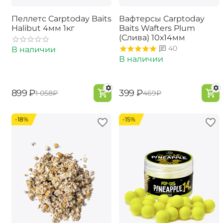
Пеллетс Carptoday Baits
Вафтерсы Carptoday
Halibut 4мм 1кг
Baits Wafters Plum
(Слива) 10х14мм
40
В наличии
В наличии
‍899‍
₽
‍399‍
₽
‍1 058‍
₽
‍469‍
₽
-18%
-15%