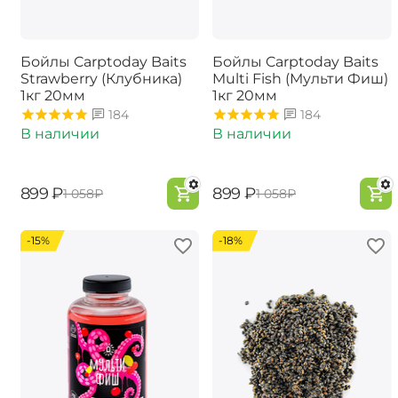
Бойлы Carptoday Baits
Бойлы Carptoday Baits
Strawberry (Клубника)
Multi Fish (Мульти Фиш)
1кг 20мм
1кг 20мм
184
184
В наличии
В наличии
‍899‍
₽
‍899‍
₽
‍1 058‍
₽
‍1 058‍
₽
-15%
-18%