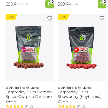
‍899‍
₽
‍399‍
₽
‍1 058‍
₽
‍469‍
₽
-15%
-15%
Бойлы пылящие
Бойлы пылящие
Carptoday Baits Demon
Carptoday Baits
Spice (Острые Специи)
Strawberry (Клубника)
24мм
20мм
52
52