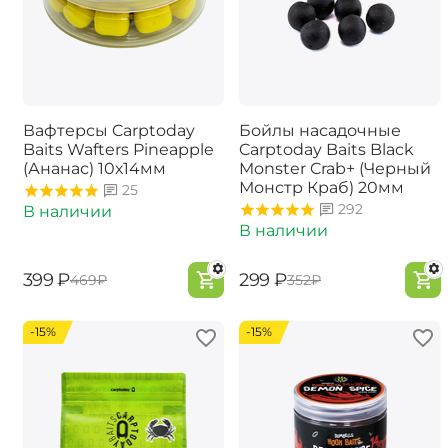
Вафтерсы Carptoday
Бойлы насадочные
Baits Wafters Pineapple
Carptoday Baits Black
(Ананас) 10х14мм
Monster Crab+ (Черный
Монстр Краб) 20мм
25
292
В наличии
В наличии
‍399‍
₽
‍299‍
₽
‍469‍
₽
‍352‍
₽
-15%
-15%