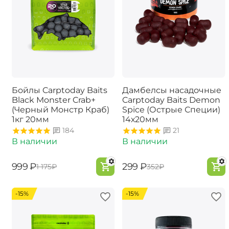
Бойлы Carptoday Baits
Дамбелсы насадочные
Black Monster Crab+
Carptoday Baits Demon
(Черный Монстр Краб)
Spice (Острые Специи)
1кг 20мм
14х20мм
184
21
В наличии
В наличии
‍999‍
₽
‍299‍
₽
‍1 175‍
₽
‍352‍
₽
-15%
-15%