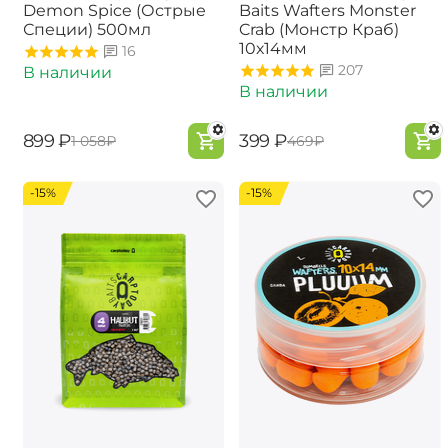
Demon Spice (Острые
Baits Wafters Monster
Специи) 500мл
Crab (Монстр Краб)
10х14мм
16
207
В наличии
В наличии
‍899‍
₽
‍399‍
₽
‍1 058‍
₽
‍469‍
₽
-15%
-15%