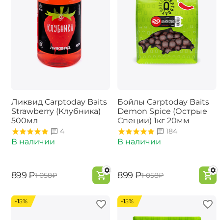
Ликвид Carptoday Baits
Бойлы Carptoday Baits
Strawberry (Клубника)
Demon Spice (Острые
500мл
Специи) 1кг 20мм
4
184
В наличии
В наличии
‍899‍
₽
‍899‍
₽
‍1 058‍
₽
‍1 058‍
₽
-15%
-15%