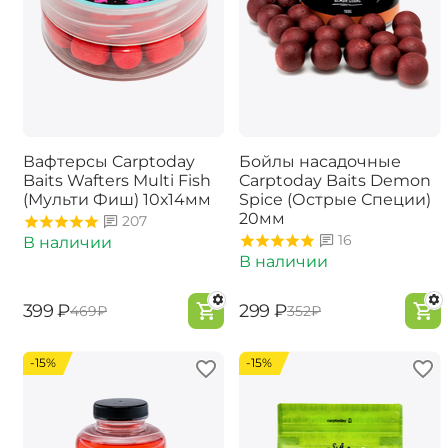
Вафтерсы Carptoday
Бойлы насадочные
Baits Wafters Multi Fish
Carptoday Baits Demon
(Мульти Фиш) 10х14мм
Spice (Острые Специи)
20мм
207
16
В наличии
В наличии
‍399‍
₽
‍299‍
₽
‍469‍
₽
‍352‍
₽
-15%
-15%