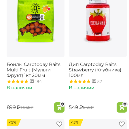
Бойлы Carptoday Baits
Дип Carptoday Baits
Multi Fruit (Мульти
Strawberry (Клубника)
Фрукт) 1кг 20мм
100мл
184
52
В наличии
В наличии
‍899‍
₽
‍549‍
₽
‍1 058‍
₽
‍646‍
₽
-15%
-15%