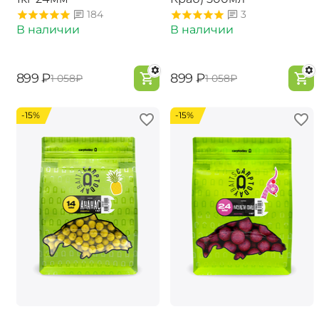
184
3
В наличии
В наличии
‍899‍
₽
‍899‍
₽
‍1 058‍
₽
‍1 058‍
₽
-15%
-15%