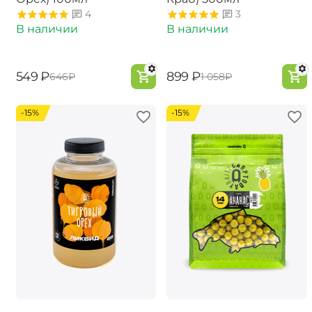
4
3
В наличии
В наличии
‍549‍
₽
‍899‍
₽
‍646‍
₽
‍1 058‍
₽
-15%
-15%