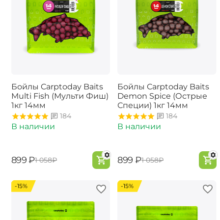
Бойлы Carptoday Baits
Бойлы Carptoday Baits
Multi Fish (Мульти Фиш)
Demon Spice (Острые
1кг 14мм
Специи) 1кг 14мм
184
184
В наличии
В наличии
‍899‍
₽
‍899‍
₽
‍1 058‍
₽
‍1 058‍
₽
-15%
-15%