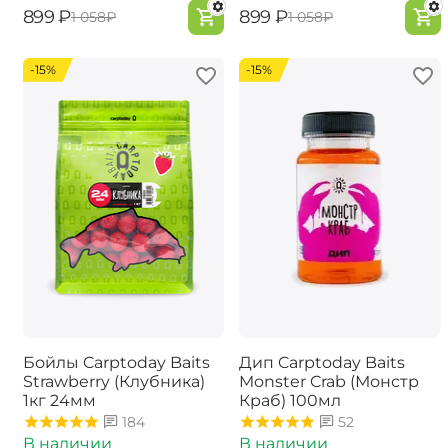
‍899‍
₽
‍899‍
₽
‍1 058‍
₽
‍1 058‍
₽
-15%
-15%
Бойлы Carptoday Baits
Дип Carptoday Baits
Strawberry (Клубника)
Monster Crab (Монстр
1кг 24мм
Краб) 100мл
184
52
В наличии
В наличии