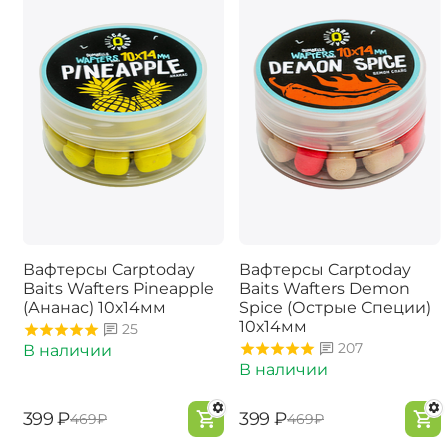
Вафтерсы Carptoday
Вафтерсы Carptoday
Baits Wafters Pineapple
Baits Wafters Demon
(Ананас) 10х14мм
Spice (Острые Специи)
10х14мм
25
207
В наличии
В наличии
‍399‍
₽
‍399‍
₽
‍469‍
₽
‍469‍
₽