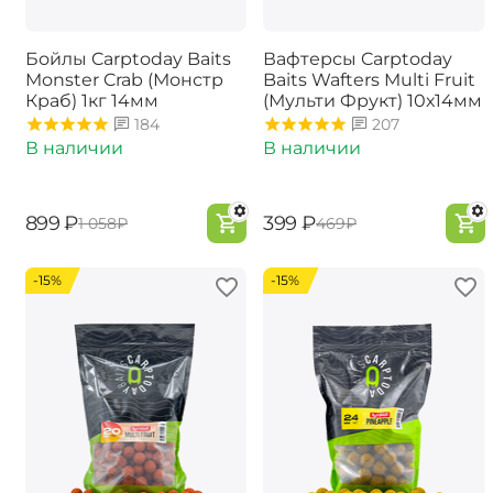
Бойлы Carptoday Baits
Вафтерсы Carptoday
Monster Crab (Монстр
Baits Wafters Multi Fruit
Краб) 1кг 14мм
(Мульти Фрукт) 10х14мм
184
207
В наличии
В наличии
‍899‍
₽
‍399‍
₽
‍1 058‍
₽
‍469‍
₽
-15%
-15%