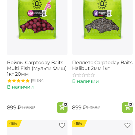
Бойлы Carptoday Baits
Пеллетс Carptoday Baits
Multi Fish (Мульти Фиш)
Halibut 2мм 1кг
1кг 20мм
184
В наличии
В наличии
‍899‍
₽
‍899‍
₽
‍1 058‍
₽
‍1 058‍
₽
-15%
-15%