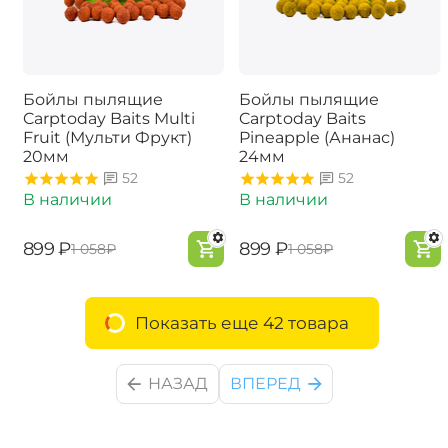
Бойлы пылящие
Бойлы пылящие
Carptoday Baits Multi
Carptoday Baits
Fruit (Мульти Фрукт)
Pineapple (Ананас)
20мм
24мм
52
52
В наличии
В наличии
‍899‍
₽
‍899‍
₽
‍1 058‍
₽
‍1 058‍
₽
Показать еще 42 товара
НАЗАД
ВПЕРЕД