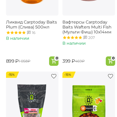
Ликвид Carptoday Baits
Вафтерсы Carptoday
Plum (Слива) 500мл
Baits Wafters Multi Fish
(Мульти Фиш) 10х14мм
16
207
В наличии
В наличии
‍899‍
₽
‍399‍
₽
‍1 058‍
₽
‍469‍
₽
-15%
-15%