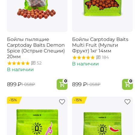
Бойлы пылящие
Бойлы Carptoday Baits
Carptoday Baits Demon
Multi Fruit (Мульти
Spice (Острые Специи)
Фрукт) 1кг 14мм
20мм
184
52
В наличии
В наличии
‍899‍
₽
‍899‍
₽
‍1 058‍
₽
‍1 058‍
₽
-15%
-15%