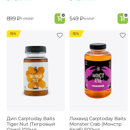
‍899‍
₽
‍549‍
₽
‍1 058‍
₽
‍646‍
₽
-15%
-15%
Дип Carptoday Baits
Ликвид Carptoday Baits
Tiger Nut (Тигровый
Monster Crab (Монстр
Орех) 100мл
Краб) 500мл