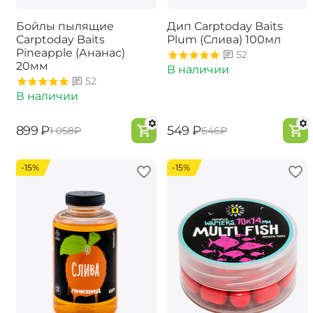
Бойлы пылящие
Дип Carptoday Baits
Carptoday Baits
Plum (Слива) 100мл
Pineapple (Ананас)
52
20мм
В наличии
52
В наличии
‍899‍
₽
‍549‍
₽
‍1 058‍
₽
‍646‍
₽
-15%
-15%