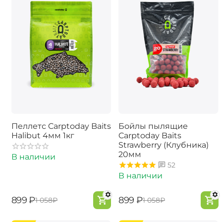
Пеллетс Carptoday Baits
Бойлы пылящие
Halibut 4мм 1кг
Carptoday Baits
Strawberry (Клубника)
20мм
В наличии
52
В наличии
‍899‍
₽
‍899‍
₽
‍1 058‍
₽
‍1 058‍
₽