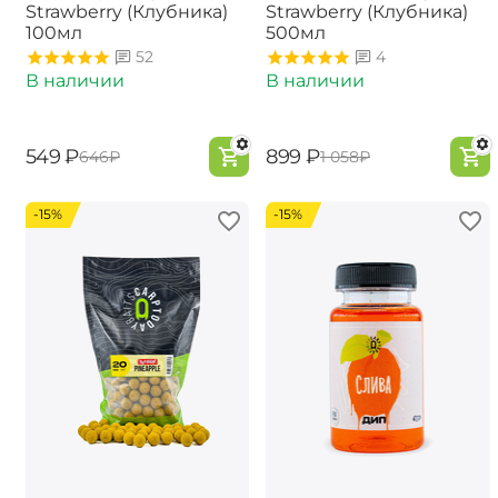
Strawberry (Клубника)
Strawberry (Клубника)
100мл
500мл
52
4
В наличии
В наличии
‍549‍
₽
‍899‍
₽
‍646‍
₽
‍1 058‍
₽
-15%
-15%