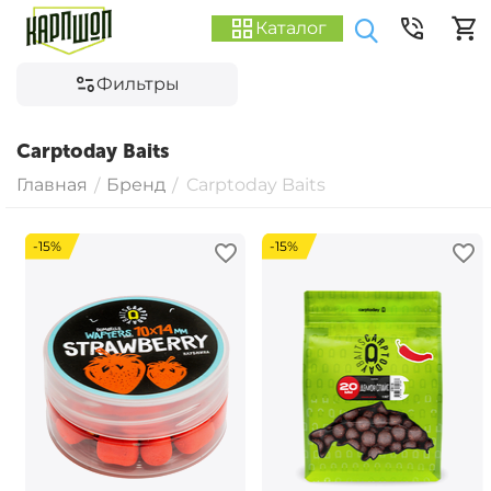
Каталог
Фильтры
Carptoday Baits
Главная
Бренд
Carptoday Baits
/
/
-15%
-15%