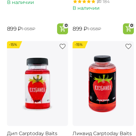
184
В наличии
В наличии
‍899‍
₽
‍899‍
₽
‍1 058‍
₽
‍1 058‍
₽
-15%
-15%
Дип Carptoday Baits
Ликвид Carptoday Baits