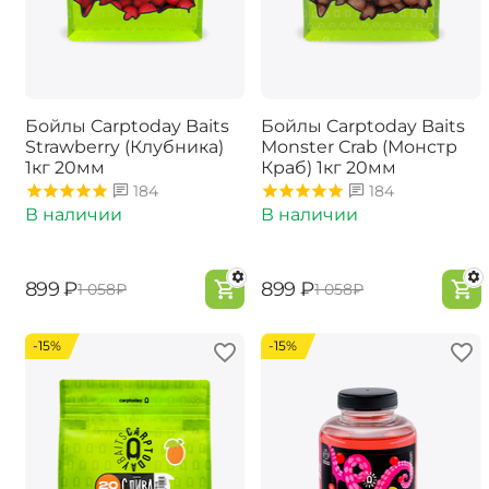
Бойлы Carptoday Baits
Бойлы Carptoday Baits
Strawberry (Клубника)
Monster Crab (Монстр
1кг 20мм
Краб) 1кг 20мм
184
184
В наличии
В наличии
‍899‍
₽
‍899‍
₽
‍1 058‍
₽
‍1 058‍
₽
-15%
-15%