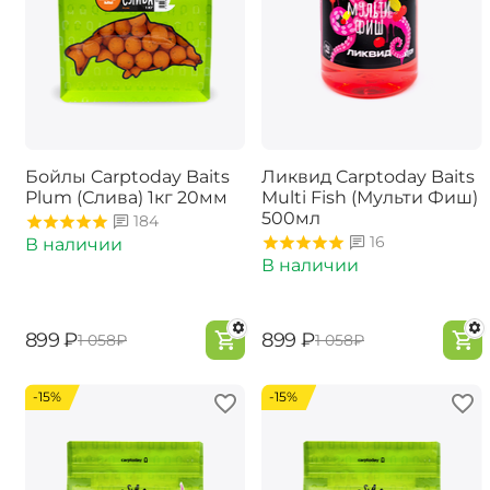
Бойлы Carptoday Baits
Ликвид Carptoday Baits
Plum (Слива) 1кг 20мм
Multi Fish (Мульти Фиш)
500мл
184
16
В наличии
В наличии
‍899‍
₽
‍899‍
₽
‍1 058‍
₽
‍1 058‍
₽
-15%
-15%