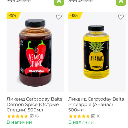
‍399‍
₽
‍399‍
₽
‍469‍
₽
‍469‍
₽
-15%
-15%
Ликвид Carptoday Baits
Ликвид Carptoday Baits
Demon Spice (Острые
Pineapple (Ананас)
Специи) 500мл
500мл
16
16
В наличии
В наличии