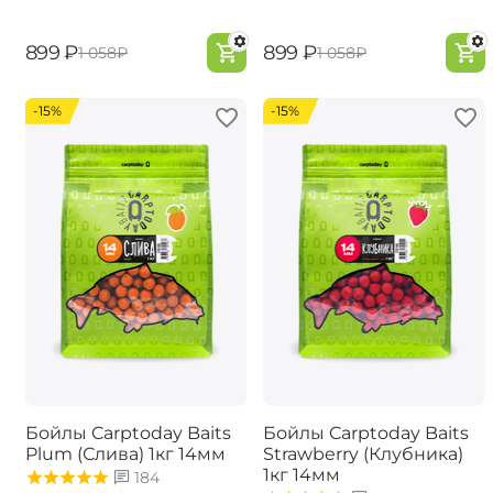
‍899‍
₽
‍899‍
₽
‍1 058‍
₽
‍1 058‍
₽
-15%
-15%
Бойлы Carptoday Baits
Бойлы Carptoday Baits
Plum (Слива) 1кг 14мм
Strawberry (Клубника)
1кг 14мм
184