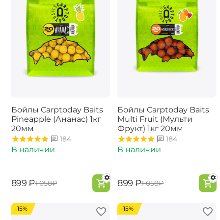
Бойлы Carptoday Baits
Бойлы Carptoday Baits
Pineapple (Ананас) 1кг
Multi Fruit (Мульти
20мм
Фрукт) 1кг 20мм
184
184
В наличии
В наличии
‍899‍
₽
‍899‍
₽
‍1 058‍
₽
‍1 058‍
₽
-15%
-15%