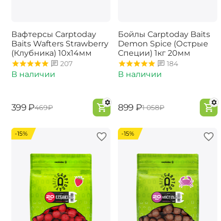
Вафтерсы Carptoday
Бойлы Carptoday Baits
Baits Wafters Strawberry
Demon Spice (Острые
(Клубника) 10х14мм
Специи) 1кг 20мм
207
184
В наличии
В наличии
‍399‍
₽
‍899‍
₽
‍469‍
₽
‍1 058‍
₽
-15%
-15%