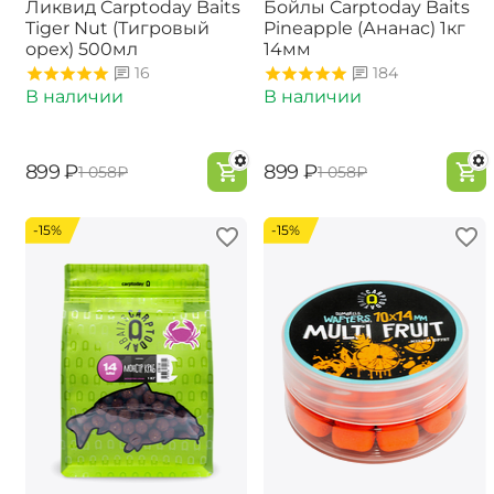
Ликвид Carptoday Baits
Бойлы Carptoday Baits
Tiger Nut (Тигровый
Pineapple (Ананас) 1кг
орех) 500мл
14мм
16
184
В наличии
В наличии
‍899‍
₽
‍899‍
₽
‍1 058‍
₽
‍1 058‍
₽
-15%
-15%