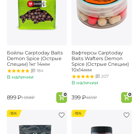
Бойлы Carptoday Baits
Вафтерсы Carptoday
Demon Spice (Острые
Baits Wafters Demon
Специи) 1кг 14мм
Spice (Острые Специи)
10х14мм
184
207
В наличии
В наличии
‍899‍
₽
‍399‍
₽
‍1 058‍
₽
‍469‍
₽
-15%
-15%