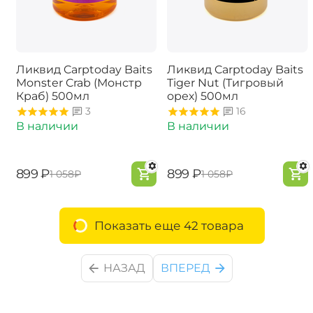
Ликвид Carptoday Baits
Ликвид Carptoday Baits
Monster Crab (Монстр
Tiger Nut (Тигровый
Краб) 500мл
орех) 500мл
3
16
В наличии
В наличии
‍899‍
₽
‍899‍
₽
‍1 058‍
₽
‍1 058‍
₽
Показать еще 42 товара
НАЗАД
ВПЕРЕД