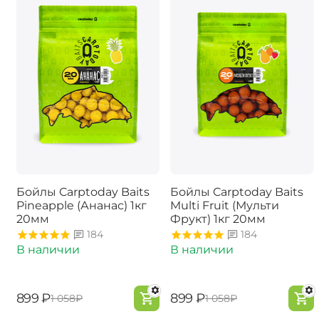
Бойлы Carptoday Baits
Бойлы Carptoday Baits
Pineapple (Ананас) 1кг
Multi Fruit (Мульти
20мм
Фрукт) 1кг 20мм
184
184
В наличии
В наличии
‍899‍
₽
‍899‍
₽
‍1 058‍
₽
‍1 058‍
₽