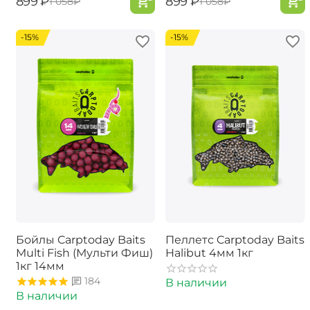
‍899‍
₽
‍899‍
₽
‍1 058‍
₽
‍1 058‍
₽
-15%
-15%
Бойлы Carptoday Baits
Пеллетс Carptoday Baits
Multi Fish (Мульти Фиш)
Halibut 4мм 1кг
1кг 14мм
184
В наличии
В наличии