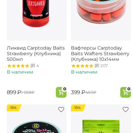
Ликвид Carptoday Baits
Вафтерсы Carptoday
Strawberry (Клубника)
Baits Wafters Strawberry
500мл
(Клубника) 10х14мм
4
207
В наличии
В наличии
‍899‍
₽
‍399‍
₽
‍1 058‍
₽
‍469‍
₽
-15%
-15%