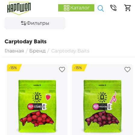
Каталог
Фильтры
Carptoday Baits
Главная
Бренд
Carptoday Baits
/
/
-15%
-15%