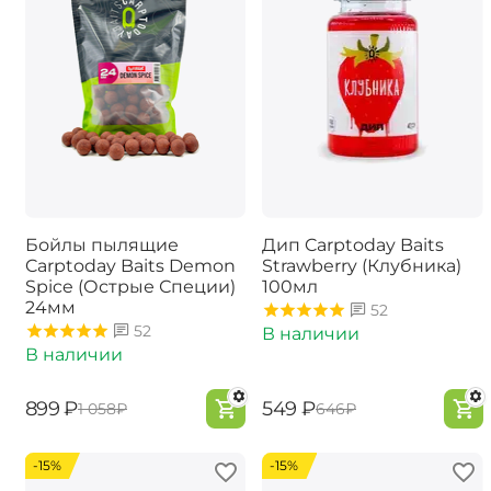
Бойлы пылящие
Дип Carptoday Baits
Carptoday Baits Demon
Strawberry (Клубника)
Spice (Острые Специи)
100мл
24мм
52
52
В наличии
В наличии
‍899‍
₽
‍549‍
₽
‍1 058‍
₽
‍646‍
₽
-15%
-15%