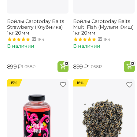
Бойлы Carptoday Baits
Бойлы Carptoday Baits
Strawberry (Клубника)
Multi Fish (Мульти Фиш)
1кг 20мм
1кг 20мм
184
184
В наличии
В наличии
‍899‍
₽
‍899‍
₽
‍1 058‍
₽
‍1 058‍
₽
-15%
-18%