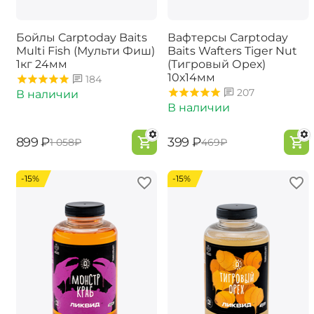
Бойлы Carptoday Baits
Вафтерсы Carptoday
Multi Fish (Мульти Фиш)
Baits Wafters Tiger Nut
1кг 24мм
(Тигровый Орех)
10х14мм
184
207
В наличии
В наличии
‍899‍
₽
‍399‍
₽
‍1 058‍
₽
‍469‍
₽
-15%
-15%