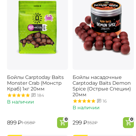
Бойлы Carptoday Baits
Бойлы насадочные
Monster Crab (Монстр
Carptoday Baits Demon
Краб) 1кг 20мм
Spice (Острые Специи)
20мм
184
16
В наличии
В наличии
‍899‍
₽
‍299‍
₽
‍1 058‍
₽
‍352‍
₽