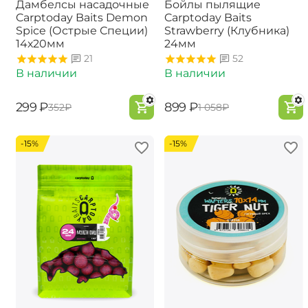
Дамбелсы насадочные
Бойлы пылящие
Carptoday Baits Demon
Carptoday Baits
Spice (Острые Специи)
Strawberry (Клубника)
14х20мм
24мм
21
52
В наличии
В наличии
‍299‍
₽
‍899‍
₽
‍352‍
₽
‍1 058‍
₽
-15%
-15%