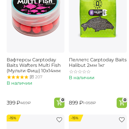
Вафтерсы Carptoday
Пеллетс Carptoday Baits
Baits Wafters Multi Fish
Halibut 2мм 1кг
(Мульти Фиш) 10х14мм
207
В наличии
В наличии
‍399‍
₽
‍899‍
₽
‍469‍
₽
‍1 058‍
₽
-15%
-15%