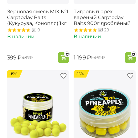
Зерновая смесь MIX №1
Тигровый орех
Carptoday Baits
варёный Carptoday
(Кукуруза, Конопля) 1кг
Baits 900г дроблёный
9
29
В наличии
В наличии
‍399‍
₽
‍1 199‍
₽
‍487‍
₽
‍1 462‍
₽
-15%
-15%