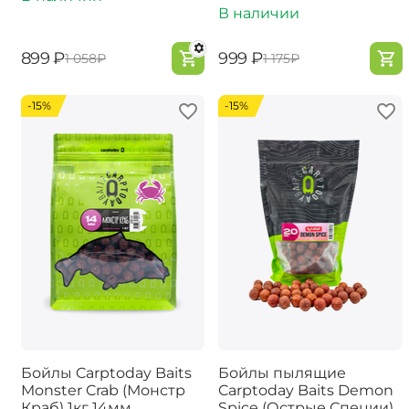
В наличии
‍899‍
₽
‍999‍
₽
‍1 058‍
₽
‍1 175‍
₽
-15%
-15%
Бойлы Carptoday Baits
Бойлы пылящие
Monster Crab (Монстр
Carptoday Baits Demon
Краб) 1кг 14мм
Spice (Острые Специи)