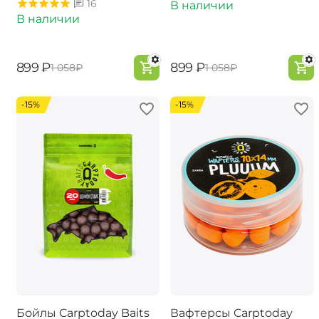
16
В наличии
В наличии
‍899‍
₽
‍899‍
₽
‍1 058‍
₽
‍1 058‍
₽
-15%
-15%
Бойлы Carptoday Baits
Вафтерсы Carptoday