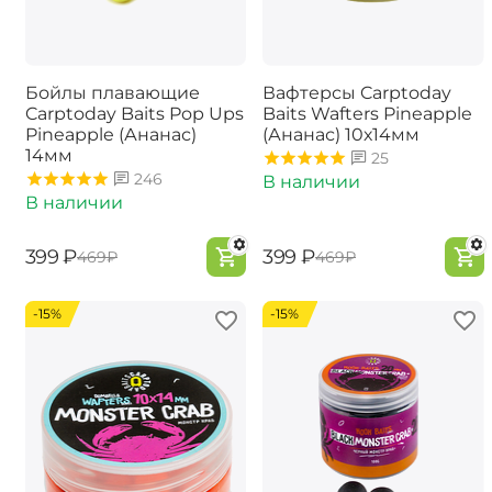
Бойлы плавающие
Вафтерсы Carptoday
Carptoday Baits Pop Ups
Baits Wafters Pineapple
Pineapple (Ананас)
(Ананас) 10х14мм
14мм
25
246
В наличии
В наличии
‍399‍
₽
‍399‍
₽
‍469‍
₽
‍469‍
₽
-15%
-15%