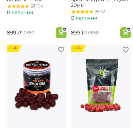
20мм
184
52
В наличии
В наличии
‍899‍
₽
‍899‍
₽
‍1 058‍
₽
‍1 058‍
₽
-15%
-15%