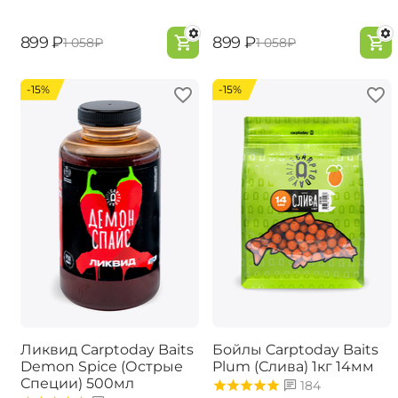
‍899‍
₽
‍899‍
₽
‍1 058‍
₽
‍1 058‍
₽
-15%
-15%
Ликвид Carptoday Baits
Бойлы Carptoday Baits
Demon Spice (Острые
Plum (Слива) 1кг 14мм
Специи) 500мл
184