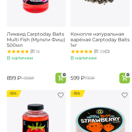
Ликвид Carptoday Baits
Конопля натуральная
Multi Fish (Мульти Фиш)
варёная Carptoday Baits
500мл
1кг
16
29
В наличии
В наличии
‍899‍
₽
‍599‍
₽
‍1 058‍
₽
‍730‍
₽
-15%
-15%