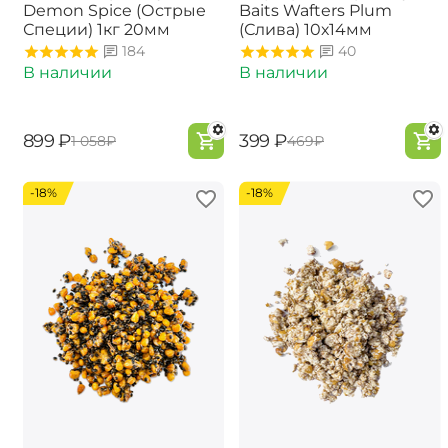
Demon Spice (Острые
Baits Wafters Plum
Специи) 1кг 20мм
(Слива) 10х14мм
184
40
В наличии
В наличии
‍899‍
₽
‍399‍
₽
‍1 058‍
₽
‍469‍
₽
-18%
-18%