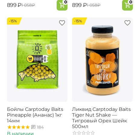
‍899‍
₽
‍899‍
₽
‍1 058‍
₽
‍1 058‍
₽
-15%
-15%
Бойлы Carptoday Baits
Ликвид Carptoday Baits
Pineapple (Ананас) 1кг
Tiger Nut Shake —
14мм
Тигровый Орех Шейк
500мл
184
В наличии