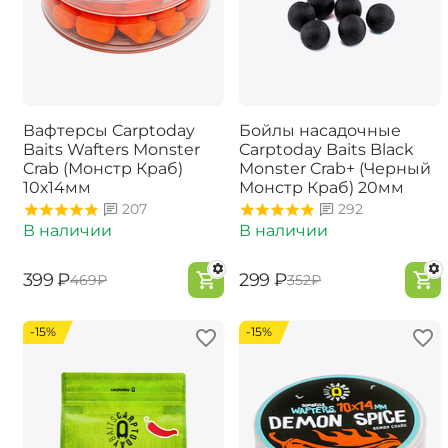
Вафтерсы Carptoday
Бойлы насадочные
Baits Wafters Monster
Carptoday Baits Black
Crab (Монстр Краб)
Monster Crab+ (Черный
10х14мм
Монстр Краб) 20мм
207
292
В наличии
В наличии
‍399‍
₽
‍299‍
₽
‍469‍
₽
‍352‍
₽
-15%
-15%