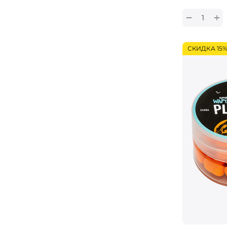
+
−
СКИДКА 15