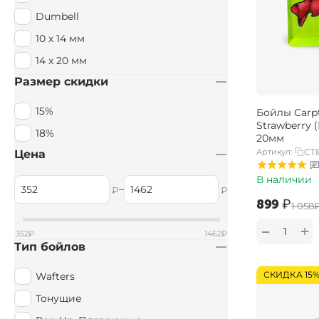
Dumbell
10 х 14 мм
14 x 20 мм
Размер скидки
15%
Бойлы Carpt
Strawberry 
18%
20мм
Артикул:
CTB
Цена
В наличии
–
₽
₽
‍899‍
₽
‍1 058‍
+
−
352
₽
1462
₽
Тип бойлов
СКИДКА 15
Wafters
Тонущие