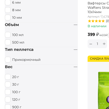
6 мм
Вафтерсы Ca
Специи / Острый
Wafters Str
8 мм
10х14мм
Тигровый орех
Артикул:
CT
10 мм
Тутти Фрутти
Объём
В наличии
Фруктовый
‍399‍
₽
100 мл
‍469‍
₽
Фруктовый / Кислый
500 мл
+
−
Цитрус
Тип пеллетса
Чеснок
СКИДКА 15
Прикормочный
Вес
20 г
30 г
100 г
120 г
900 г