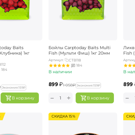
oday Baits
Бойлы Carptoday Baits Multi
Ликви
(Клубника) 1кг
Fish (Мульти Фиш) 1кг 20мм
Fish
Артикул:
CTB118
Артику
112
184
184
В наличии
В на
‍899‍
₽
‍899‍
‍1 058‍
₽
Экономия:
‍159‍
₽
₽
Экономия:
‍159‍
₽
+
−
−
В корзину
В корзину
%
СКИДКА 15%
СКИ