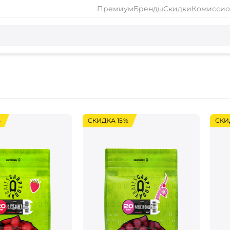
Премиум
Бренды
Скидки
Комиссио
%
СКИДКА 15%
СКИ