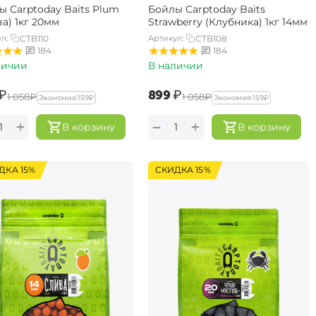
ы Carptoday Baits Plum
Бойлы Carptoday Baits
а) 1кг 20мм
Strawberry (Клубника) 1кг 14мм
л:
CTB110
Артикул:
CTB108
184
184
личии
В наличии
₽
‍899‍
₽
‍1 058‍
₽
‍1 058‍
₽
Экономия:
‍159‍
₽
Экономия:
‍159‍
₽
+
+
−
В корзину
В корзину
ДКА 15%
СКИДКА 15%