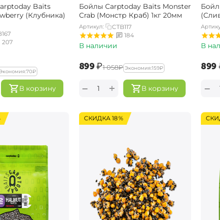
rptoday Baits
Бойлы Carptoday Baits Monster
Бойл
awberry (Клубника)
Crab (Монстр Краб) 1кг 20мм
(Слив
Артикул:
CTB117
Артику
B167
184
207
В наличии
В на
‍899‍
₽
‍899‍
‍1 058‍
₽
Экономия:
‍159‍
₽
Экономия:
‍70‍
₽
+
−
−
В корзину
В корзину
%
СКИДКА 18%
СКИ