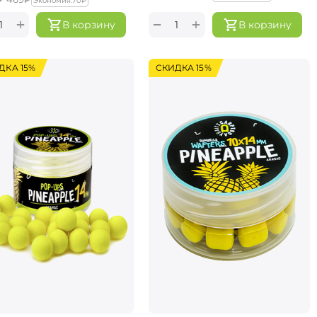
Экономия:
‍70‍
₽
+
+
−
В корзину
В корзину
ДКА 15%
СКИДКА 15%