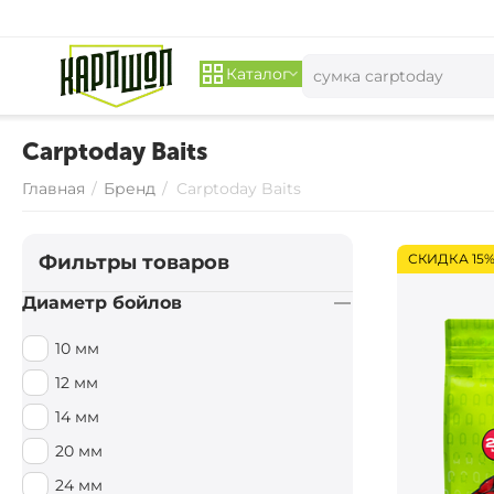
Каталог
Carptoday Baits
Главная
/
Бренд
/
Carptoday Baits
Фильтры товаров
СКИДКА 15
Диаметр бойлов
10 мм
12 мм
14 мм
20 мм
24 мм