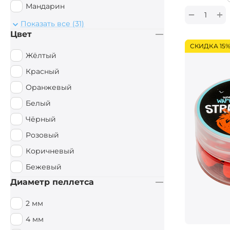
Мандарин
+
−
Монстр Краб
Показать все (31)
Цвет
Мульти Фиш
СКИДКА 15
Мульти Фрукт
Жёлтый
Мясной
Красный
Орех
Оранжевый
Острые Специи
Белый
Осьминог
Чёрный
Палтус
Розовый
Перец чили
Коричневый
Пряный
Бежевый
Рыбный
Диаметр пеллетса
Рыбный / Мясной
2 мм
Слива
4 мм
Смесь зерновых