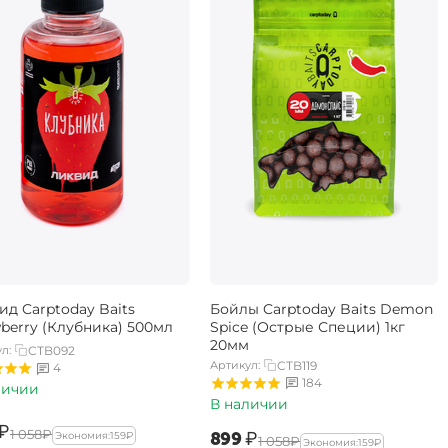
ид Carptoday Baits
Бойлы Carptoday Baits Demon
wberry (Клубника) 500мл
Spice (Острые Специи) 1кг
20мм
л:
CTB092
Артикул:
CTB119
4
184
личии
В наличии
₽
‍1 058‍
₽
‍899‍
₽
Экономия:
‍159‍
₽
‍1 058‍
₽
Экономия:
‍159‍
₽