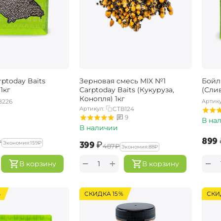
ptoday Baits
Зерновая смесь MIX №1
Бойл
1кг
Carptoday Baits (Кукуруза,
(Слив
Конопля) 1кг
B226
Артику
Артикул:
CTB124
9
В на
В наличии
‍899‍
₽
‍399‍
₽
Экономия:
‍159‍
₽
‍487‍
₽
Экономия:
‍88‍
₽
+
−
−
В корзину
В корзину
%
СКИДКА 15%
СКИ