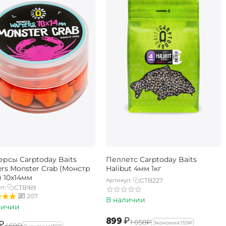
ерсы Carptoday Baits
Пеллетс Carptoday Baits
rs Monster Crab (Монстр
Halibut 4мм 1кг
) 10х14мм
Артикул:
CTB227
л:
CTB169
207
В наличии
личии
‍899‍
₽
‍1 058‍
₽
₽
Экономия:
‍159‍
₽
‍469‍
₽