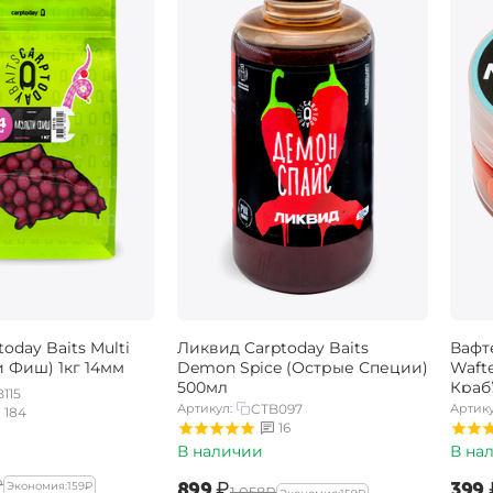
oday Baits Multi
Ликвид Carptoday Baits
Вафт
и Фиш) 1кг 14мм
Demon Spice (Острые Специи)
Wafte
500мл
Краб
115
Артикул:
CTB097
Артику
184
16
В наличии
В на
₽
‍899‍
₽
‍399‍
Экономия:
‍159‍
₽
‍1 058‍
₽