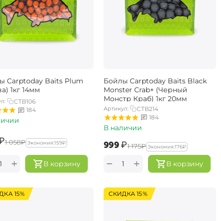
ы Carptoday Baits Plum
Бойлы Carptoday Baits Black
а) 1кг 14мм
Monster Crab+ (Черный
Монстр Краб) 1кг 20мм
л:
CTB106
Артикул:
CTB214
184
184
личии
В наличии
₽
‍1 058‍
₽
‍999‍
₽
Экономия:
‍159‍
₽
‍1 175‍
₽
Экономия:
‍176‍
₽
+
+
−
В корзину
В корзину
ДКА 15%
СКИДКА 15%