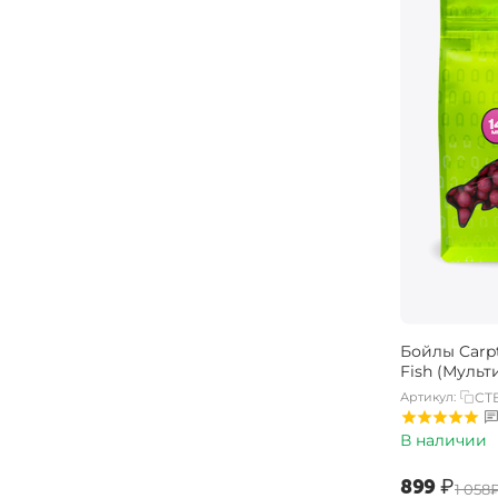
Бойлы Carpt
Fish (Мульт
Артикул:
CTB
В наличии
‍899‍
₽
‍1 058‍