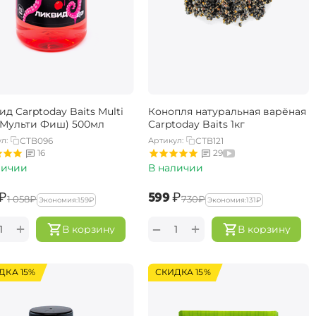
д Carptoday Baits Multi
Конопля натуральная варёная
 (Мульти Фиш) 500мл
Carptoday Baits 1кг
л:
CTB096
Артикул:
CTB121
16
29
личии
В наличии
₽
‍599‍
₽
‍1 058‍
₽
‍730‍
₽
Экономия:
‍159‍
₽
Экономия:
‍131‍
₽
+
+
−
В корзину
В корзину
ДКА 15%
СКИДКА 15%