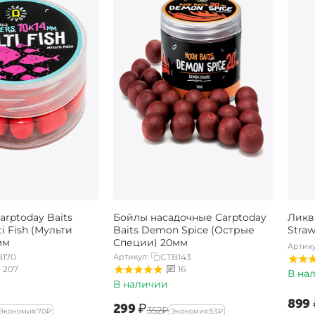
rptoday Baits
Бойлы насадочные Carptoday
Ликв
ti Fish (Мульти
Baits Demon Spice (Острые
Stra
мм
Специи) 20мм
Артику
B170
Артикул:
CTB143
207
16
В на
В наличии
‍899‍
‍299‍
₽
‍352‍
₽
Экономия:
‍70‍
₽
Экономия:
‍53‍
₽