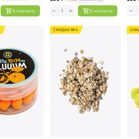
Экономия:
‍159‍
₽
+
−
−
В корзину
В корзину
%
СКИДКА 18%
СКИ