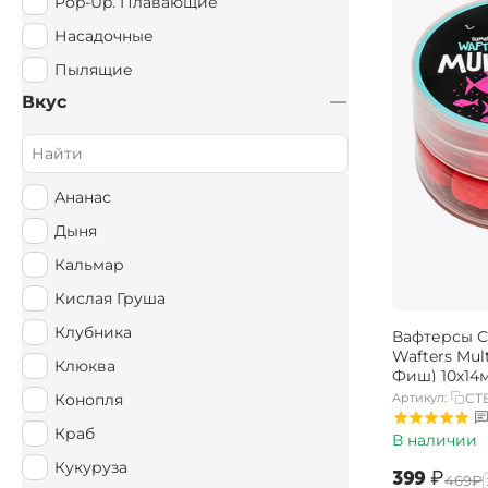
Pop-Up. Плавающие
Насадочные
Пылящие
Вкус
Ананас
Дыня
Кальмар
Кислая Груша
Клубника
Вафтерсы Ca
Wafters Mul
Клюква
Фиш) 10х14
Артикул:
CT
Конопля
Краб
В наличии
Кукуруза
‍399‍
₽
‍469‍
₽