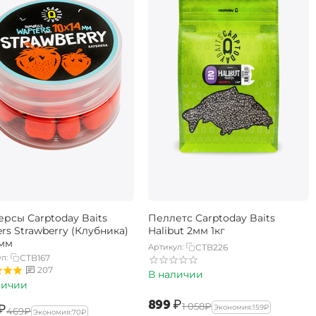
ерсы Carptoday Baits
Пеллетс Carptoday Baits
rs Strawberry (Клубника)
Halibut 2мм 1кг
4мм
Артикул:
CTB226
л:
CTB167
207
В наличии
личии
‍899‍
₽
‍1 058‍
₽
₽
Экономия:
‍159‍
₽
‍469‍
₽
Экономия:
‍70‍
₽