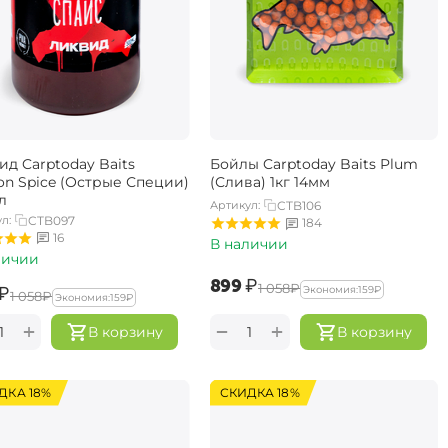
ид Carptoday Baits
Бойлы Carptoday Baits Plum
n Spice (Острые Специи)
(Слива) 1кг 14мм
л
Артикул:
CTB106
л:
CTB097
184
16
В наличии
личии
‍899‍
₽
‍1 058‍
₽
₽
Экономия:
‍159‍
₽
‍1 058‍
₽
Экономия:
‍159‍
₽
+
+
−
В корзину
В корзину
ДКА 18%
СКИДКА 18%