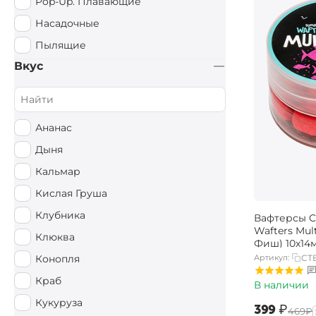
Pop-Up. Плавающие
Насадочные
Пылящие
Вкус
Ананас
Дыня
Кальмар
Кислая Груша
Клубника
Вафтерсы Ca
Wafters Mul
Клюква
Фиш) 10х14
Артикул:
CT
Конопля
Краб
В наличии
Кукуруза
‍399‍
₽
‍469‍
₽