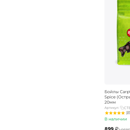
Бойлы Carp
Spice (Остр
20мм
Артикул:
CTB
В наличии
‍899‍
₽
‍1 058‍