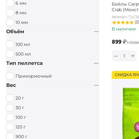
6 мм
Бойлы Carpt
Специи / Острый
Crab (Монст
8 мм
Артикул:
CTB
Тигровый орех
10 мм
Тутти Фрутти
В наличии
Объём
Фруктовый
‍899‍
₽
‍1 058‍
100 мл
Фруктовый / Кислый
500 мл
+
−
Цитрус
Тип пеллетса
Чеснок
СКИДКА 15
Прикормочный
Вес
20 г
30 г
100 г
120 г
900 г