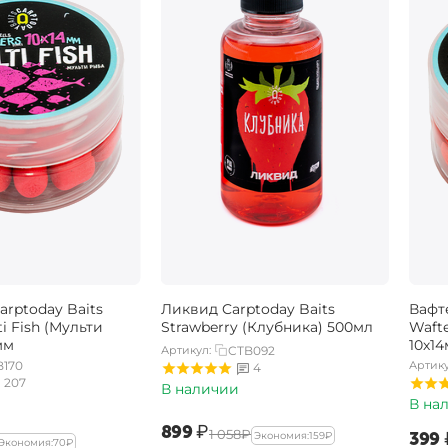
rptoday Baits
Ликвид Carptoday Baits
Вафт
ti Fish (Мульти
Strawberry (Клубника) 500мл
Wafte
мм
10х1
Артикул:
CTB092
B170
Артику
4
207
В наличии
В на
‍899‍
₽
‍1 058‍
₽
‍399‍
Экономия:
‍159‍
₽
Экономия:
‍70‍
₽