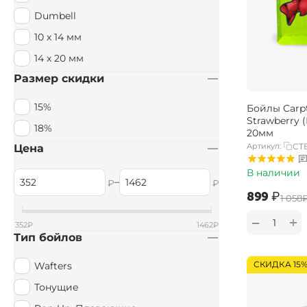
Dumbell
10 х 14 мм
14 x 20 мм
Размер скидки
15%
Бойлы Carpt
Strawberry 
18%
20мм
Артикул:
CTB
Цена
В наличии
–
₽
₽
‍899‍
₽
‍1 058‍
+
−
352
₽
1462
₽
Тип бойлов
СКИДКА 15
Wafters
Тонущие