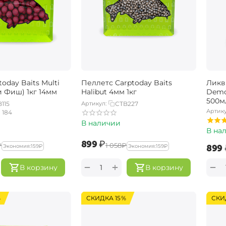
oday Baits Multi
Пеллетс Carptoday Baits
Ликв
и Фиш) 1кг 14мм
Halibut 4мм 1кг
Demo
500м
115
Артикул:
CTB227
Артику
184
В наличии
В на
‍899‍
₽
₽
‍1 058‍
₽
‍899‍
Экономия:
‍159‍
₽
Экономия:
‍159‍
₽
+
−
−
В корзину
В корзину
%
СКИДКА 15%
СКИ