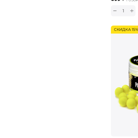
+
−
СКИДКА 15