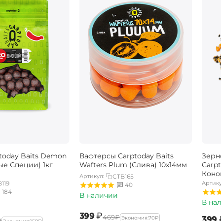
today Baits Demon
Вафтерсы Carptoday Baits
Зерн
ые Специи) 1кг
Wafters Plum (Слива) 10х14мм
Carpt
Коноп
Артикул:
CTB165
119
Артику
40
184
В наличии
В на
‍399‍
₽
‍469‍
₽
‍399‍
Экономия:
‍70‍
₽
₽