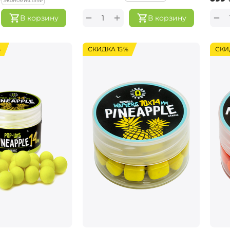
Экономия:
‍159‍
₽
+
−
−
В корзину
В корзину
%
СКИДКА 15%
СКИ