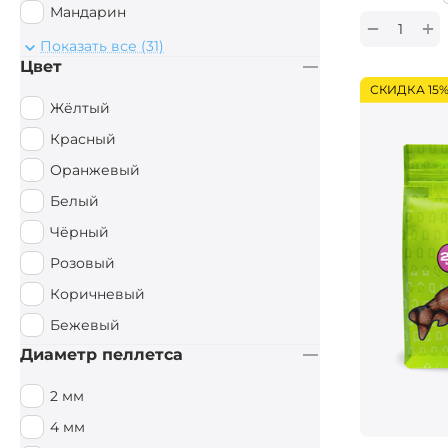
Мандарин
+
−
Монстр Краб
Показать все (31)
Цвет
Мульти Фиш
СКИДКА 15
Мульти Фрукт
Жёлтый
Мясной
Красный
Орех
Оранжевый
Острые Специи
Белый
Осьминог
Чёрный
Палтус
Розовый
Перец чили
Коричневый
Пряный
Бежевый
Рыбный
Диаметр пеллетса
Рыбный / Мясной
2 мм
Слива
4 мм
Смесь зерновых