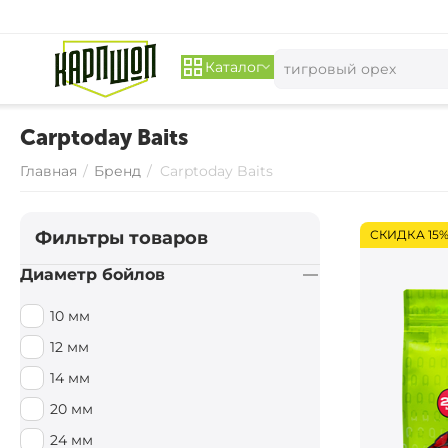
Каталог
Carptoday Baits
Главная
/
Бренд
/
Carptoday Baits
Фильтры товаров
СКИДКА 15
Диаметр бойлов
10 мм
12 мм
14 мм
20 мм
24 мм