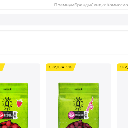
Премиум
Бренды
Скидки
Комиссио
%
СКИДКА 15%
СКИ