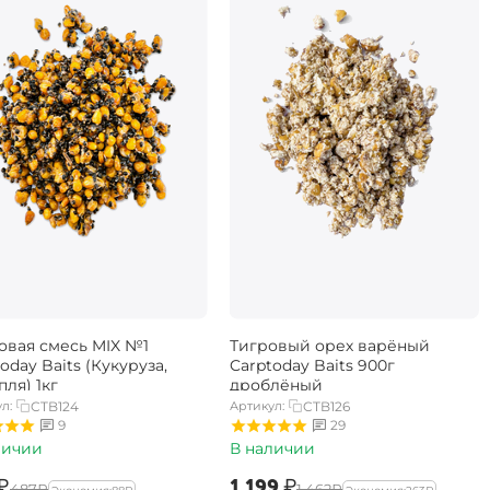
овая смесь MIX №1
Тигровый орех варёный
oday Baits (Кукуруза,
Carptoday Baits 900г
ля) 1кг
дроблёный
л:
CTB124
Артикул:
CTB126
9
29
личии
В наличии
₽
‍1 199‍
₽
‍487‍
₽
‍1 462‍
₽