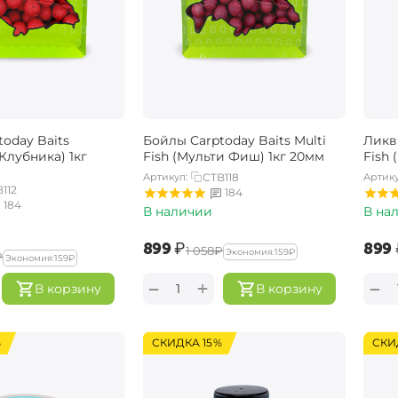
oday Baits
Бойлы Carptoday Baits Multi
Ликви
(Клубника) 1кг
Fish (Мульти Фиш) 1кг 20мм
Fish
Артикул:
CTB118
Артику
112
184
184
В наличии
В на
‍899‍
₽
‍899‍
‍1 058‍
₽
Экономия:
‍159‍
₽
₽
Экономия:
‍159‍
₽
+
−
−
В корзину
В корзину
%
СКИДКА 15%
СКИ