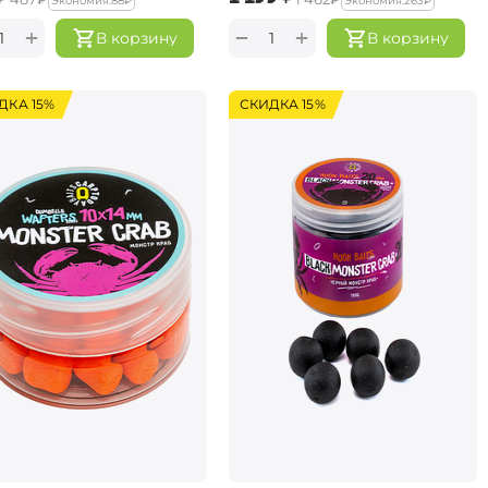
Экономия:
‍88‍
₽
Экономия:
‍263‍
₽
+
+
−
В корзину
В корзину
ДКА 15%
СКИДКА 15%