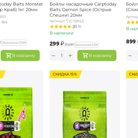
oday Baits Monster
Бойлы насадочные Carptoday
Бойл
р Краб) 1кг 20мм
Baits Demon Spice (Острые
(Слив
Специи) 20мм
117
Артику
Артикул:
CTB143
184
16
В на
В наличии
‍899‍
₽
‍299‍
₽
Экономия:
‍159‍
₽
‍352‍
₽
Экономия:
‍53‍
₽
+
−
−
В корзину
В корзину
%
СКИДКА 15%
СКИ