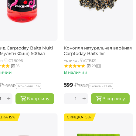
д Carptoday Baits Multi
Конопля натуральная варёная
 (Мульти Фиш) 500мл
Carptoday Baits 1кг
л:
CTB096
Артикул:
CTB121
16
29
личии
В наличии
₽
‍599‍
₽
‍1 058‍
₽
‍730‍
₽
Экономия:
‍159‍
₽
Экономия:
‍131‍
₽
+
+
−
В корзину
В корзину
ДКА 15%
СКИДКА 15%