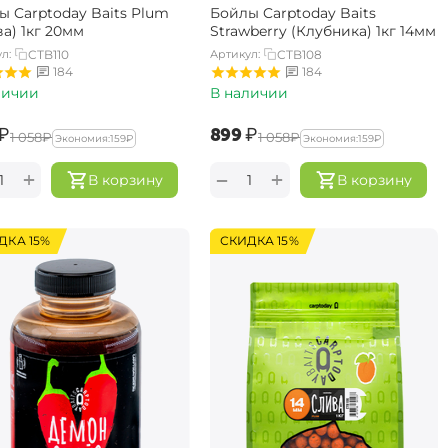
ы Carptoday Baits Plum
Бойлы Carptoday Baits
а) 1кг 20мм
Strawberry (Клубника) 1кг 14мм
л:
CTB110
Артикул:
CTB108
184
184
личии
В наличии
₽
‍899‍
₽
‍1 058‍
₽
‍1 058‍
₽
Экономия:
‍159‍
₽
Экономия:
‍159‍
₽
+
+
−
В корзину
В корзину
ДКА 15%
СКИДКА 15%