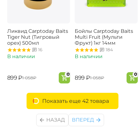
Ликвид Carptoday Baits
Бойлы Carptoday Baits
Tiger Nut (Тигровый
Multi Fruit (Мульти
орех) 500мл
Фрукт) 1кг 14мм
16
184
В наличии
В наличии
‍899‍
₽
‍899‍
₽
‍1 058‍
₽
‍1 058‍
₽
Показать еще 42 товара
НАЗАД
ВПЕРЕД