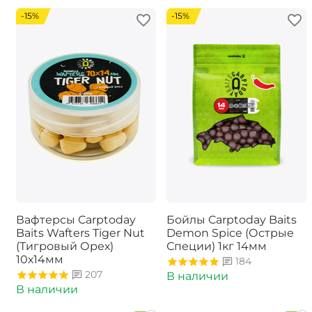
-15%
-15%
Вафтерсы Carptoday
Бойлы Carptoday Baits
Baits Wafters Tiger Nut
Demon Spice (Острые
(Тигровый Орех)
Специи) 1кг 14мм
10х14мм
184
207
В наличии
В наличии