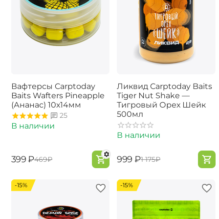
Вафтерсы Carptoday
Ликвид Carptoday Baits
Baits Wafters Pineapple
Tiger Nut Shake —
(Ананас) 10х14мм
Тигровый Орех Шейк
500мл
25
В наличии
В наличии
‍399‍
₽
‍999‍
₽
‍469‍
₽
‍1 175‍
₽
-15%
-15%