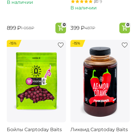
9
В наличии
В наличии
‍899‍
₽
‍399‍
₽
‍1 058‍
₽
‍487‍
₽
-15%
-15%
Бойлы Carptoday Baits
Ликвид Carptoday Baits