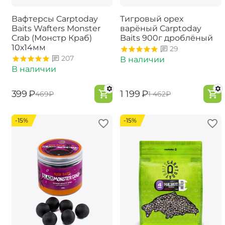
Вафтерсы Carptoday
Тигровый орех
Baits Wafters Monster
варёный Carptoday
Crab (Монстр Краб)
Baits 900г дроблёный
10х14мм
29
207
В наличии
В наличии
‍399‍
₽
‍1 199‍
₽
‍469‍
₽
‍1 462‍
₽
-15%
-15%