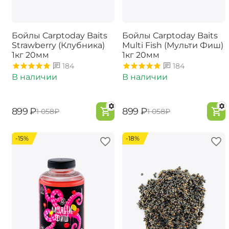
Бойлы Carptoday Baits
Бойлы Carptoday Baits
Strawberry (Клубника)
Multi Fish (Мульти Фиш)
1кг 20мм
1кг 20мм
184
184
В наличии
В наличии
‍899‍
₽
‍899‍
₽
‍1 058‍
₽
‍1 058‍
₽
-15%
-18%