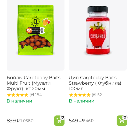
Бойлы Carptoday Baits
Дип Carptoday Baits
Multi Fruit (Мульти
Strawberry (Клубника)
Фрукт) 1кг 20мм
100мл
184
52
В наличии
В наличии
‍899‍
₽
‍549‍
₽
‍1 058‍
₽
‍646‍
₽