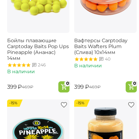
Бойлы плавающие
Вафтерсы Carptoday
Carptoday Baits Pop Ups
Baits Wafters Plum
Pineapple (Ананас)
(Слива) 10х14мм
14мм
40
246
В наличии
В наличии
‍399‍
₽
‍399‍
₽
‍469‍
₽
‍469‍
₽
-15%
-15%