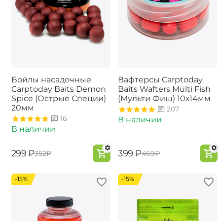
Бойлы насадочные
Вафтерсы Carptoday
Carptoday Baits Demon
Baits Wafters Multi Fish
Spice (Острые Специи)
(Мульти Фиш) 10х14мм
20мм
207
16
В наличии
В наличии
‍299‍
₽
‍399‍
₽
‍352‍
₽
‍469‍
₽
-15%
-15%