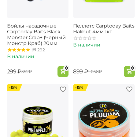
Бойлы насадочные
Пеллетс Carptoday Baits
Carptoday Baits Black
Halibut 4мм 1кг
Monster Crab+ (Черный
Монстр Краб) 20мм
В наличии
292
В наличии
‍299‍
₽
‍899‍
₽
‍352‍
₽
‍1 058‍
₽
-15%
-15%