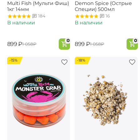
Multi Fish (Мульти Фиш)
Demon Spice (Острые
1кг 14мм
Специи) 500мл
184
16
В наличии
В наличии
‍899‍
₽
‍899‍
₽
‍1 058‍
₽
‍1 058‍
₽
-15%
-18%