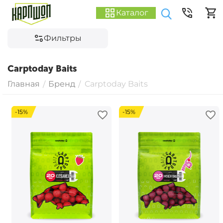
Каталог
Фильтры
Carptoday Baits
Главная
Бренд
Carptoday Baits
/
/
-15%
-15%