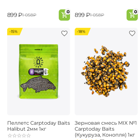
‍899‍
₽
‍899‍
₽
‍1 058‍
₽
‍1 058‍
₽
-15%
-18%
Пеллетс Carptoday Baits
Зерновая смесь MIX №1
Halibut 2мм 1кг
Carptoday Baits
(Кукуруза, Конопля) 1кг