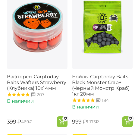
Вафтерсы Carptoday
Бойлы Carptoday Baits
Baits Wafters Strawberry
Black Monster Crab+
(Клубника) 10х14мм
(Черный Монстр Краб)
1кг 20мм
207
184
В наличии
В наличии
‍399‍
₽
‍999‍
₽
‍469‍
₽
‍1 175‍
₽