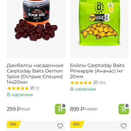
Дамбелсы насадочные
Бойлы Carptoday Baits
Carptoday Baits Demon
Pineapple (Ананас) 1кг
Spice (Острые Специи)
20мм
14х20мм
184
21
В наличии
В наличии
‍299‍
₽
‍899‍
₽
‍352‍
₽
‍1 058‍
₽
-15%
-15%