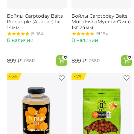
Бойлы Carptoday Baits
Бойлы Carptoday Baits
Pineapple (Ананас) 1кг
Multi Fish (Мульти Фиш)
14мм
1кг 24мм
184
184
В наличии
В наличии
‍899‍
₽
‍899‍
₽
‍1 058‍
₽
‍1 058‍
₽
-15%
-15%