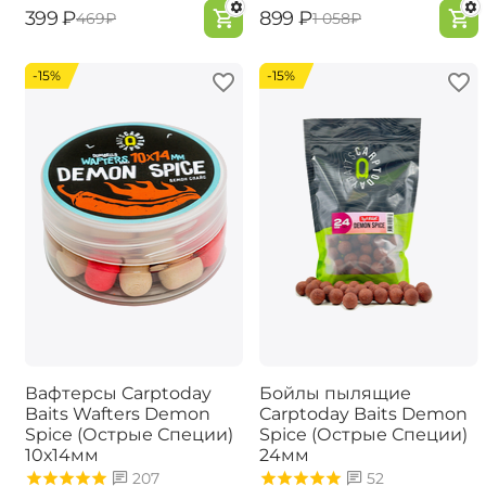
‍399‍
₽
‍899‍
₽
‍469‍
₽
‍1 058‍
₽
-15%
-15%
Вафтерсы Carptoday
Бойлы пылящие
Baits Wafters Demon
Carptoday Baits Demon
Spice (Острые Специи)
Spice (Острые Специи)
10х14мм
24мм
207
52