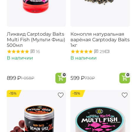
Ликвид Carptoday Baits
Конопля натуральная
Multi Fish (Мульти Фиш)
варёная Carptoday Baits
500мл
1кг
16
29
В наличии
В наличии
‍899‍
₽
‍599‍
₽
‍1 058‍
₽
‍730‍
₽
-15%
-15%