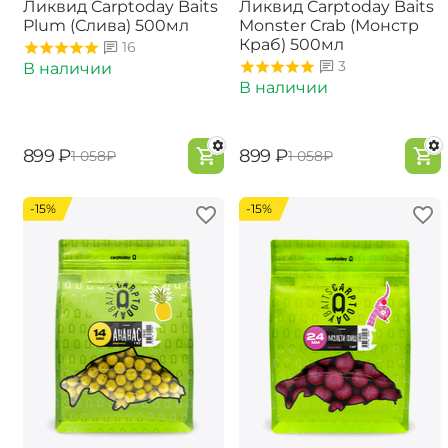
Ликвид Carptoday Baits
Ликвид Carptoday Baits
Plum (Слива) 500мл
Monster Crab (Монстр
Краб) 500мл
16
3
В наличии
В наличии
‍899‍
₽
‍899‍
₽
‍1 058‍
₽
‍1 058‍
₽
-15%
-15%