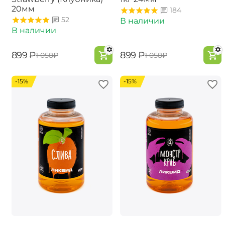
20мм
184
52
В наличии
В наличии
‍899‍
₽
‍899‍
₽
‍1 058‍
₽
‍1 058‍
₽
-15%
-15%