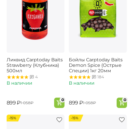
Ликвид Carptoday Baits
Бойлы Carptoday Baits
Strawberry (Клубника)
Demon Spice (Острые
500мл
Специи) 1кг 20мм
4
184
В наличии
В наличии
‍899‍
₽
‍899‍
₽
‍1 058‍
₽
‍1 058‍
₽
-15%
-15%