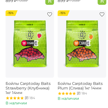
‍899‍
₽
‍899‍
₽
‍1 058‍
₽
‍1 058‍
₽
-15%
-15%
Бойлы Carptoday Baits
Бойлы Carptoday Baits
Strawberry (Клубника)
Plum (Слива) 1кг 14мм
1кг 14мм
184
184
В наличии
В наличии