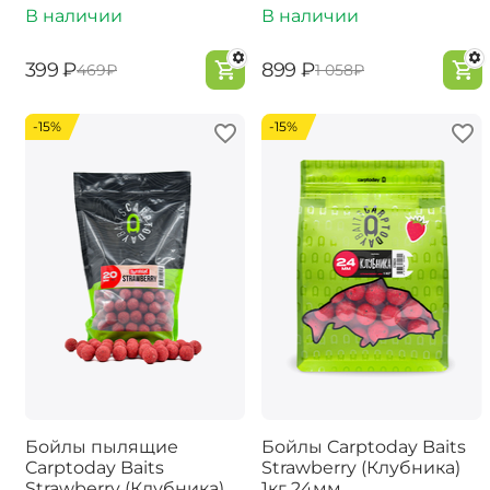
В наличии
В наличии
‍399‍
₽
‍899‍
₽
‍469‍
₽
‍1 058‍
₽
-15%
-15%
Бойлы пылящие
Бойлы Carptoday Baits
Carptoday Baits
Strawberry (Клубника)
Strawberry (Клубника)
1кг 24мм