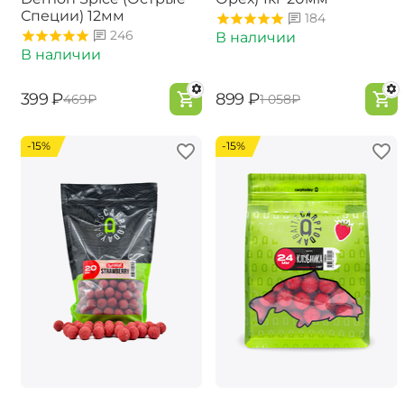
Специи) 12мм
184
246
В наличии
В наличии
‍399‍
₽
‍899‍
₽
‍469‍
₽
‍1 058‍
₽
-15%
-15%