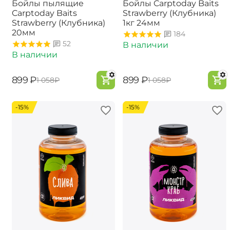
Бойлы пылящие
Бойлы Carptoday Baits
Carptoday Baits
Strawberry (Клубника)
Strawberry (Клубника)
1кг 24мм
20мм
184
52
В наличии
В наличии
‍899‍
₽
‍899‍
₽
‍1 058‍
₽
‍1 058‍
₽
-15%
-15%