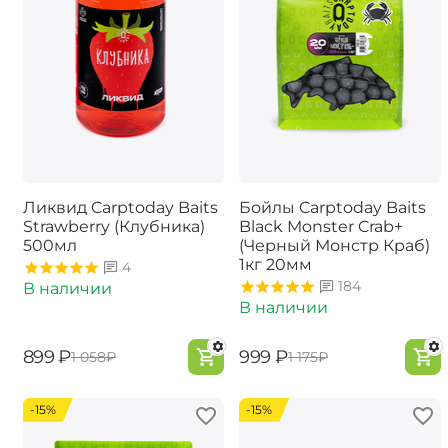
Ликвид Carptoday Baits
Бойлы Carptoday Baits
Strawberry (Клубника)
Black Monster Crab+
500мл
(Черный Монстр Краб)
1кг 20мм
4
184
В наличии
В наличии
‍899‍
₽
‍999‍
₽
‍1 058‍
₽
‍1 175‍
₽
-15%
-15%