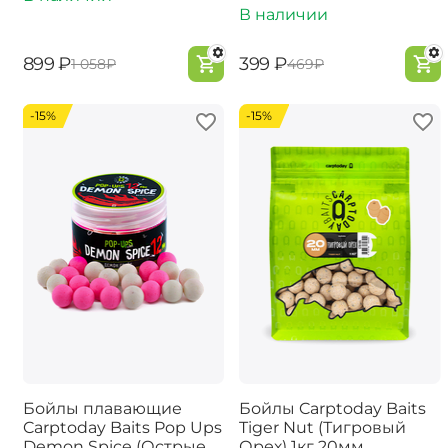
В наличии
‍899‍
₽
‍399‍
₽
‍1 058‍
₽
‍469‍
₽
-15%
-15%
Бойлы плавающие
Бойлы Carptoday Baits
Carptoday Baits Pop Ups
Tiger Nut (Тигровый
Demon Spice (Острые
Орех) 1кг 20мм