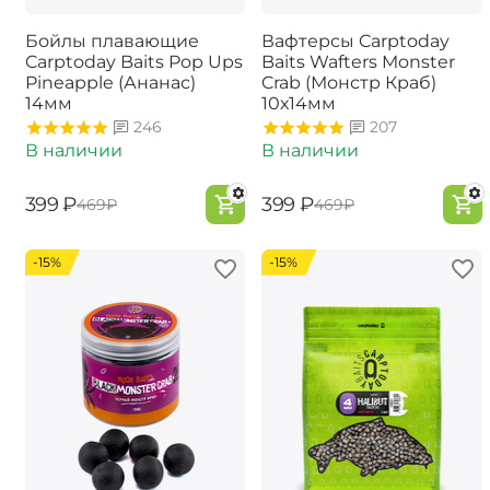
Бойлы плавающие
Вафтерсы Carptoday
Carptoday Baits Pop Ups
Baits Wafters Monster
Pineapple (Ананас)
Crab (Монстр Краб)
14мм
10х14мм
246
207
В наличии
В наличии
‍399‍
₽
‍399‍
₽
‍469‍
₽
‍469‍
₽
-15%
-15%