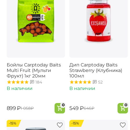
Бойлы Carptoday Baits
Дип Carptoday Baits
Multi Fruit (Мульти
Strawberry (Клубника)
Фрукт) 1кг 20мм
100мл
184
52
В наличии
В наличии
‍899‍
₽
‍549‍
₽
‍1 058‍
₽
‍646‍
₽
-15%
-15%