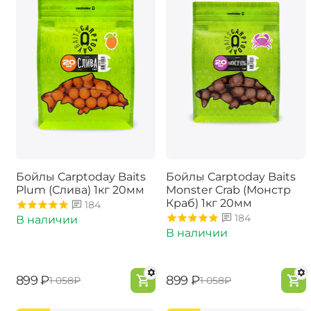
Бойлы Carptoday Baits
Бойлы Carptoday Baits
Plum (Слива) 1кг 20мм
Monster Crab (Монстр
Краб) 1кг 20мм
184
184
В наличии
В наличии
‍899‍
₽
‍899‍
₽
‍1 058‍
₽
‍1 058‍
₽