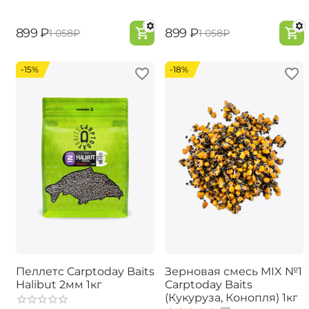
‍899‍
₽
‍899‍
₽
‍1 058‍
₽
‍1 058‍
₽
-15%
-18%
Пеллетс Carptoday Baits
Зерновая смесь MIX №1
Halibut 2мм 1кг
Carptoday Baits
(Кукуруза, Конопля) 1кг