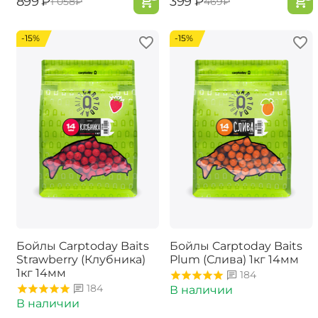
‍899‍
₽
‍399‍
₽
‍1 058‍
₽
‍469‍
₽
-15%
-15%
Бойлы Carptoday Baits
Бойлы Carptoday Baits
Strawberry (Клубника)
Plum (Слива) 1кг 14мм
1кг 14мм
184
184
В наличии
В наличии