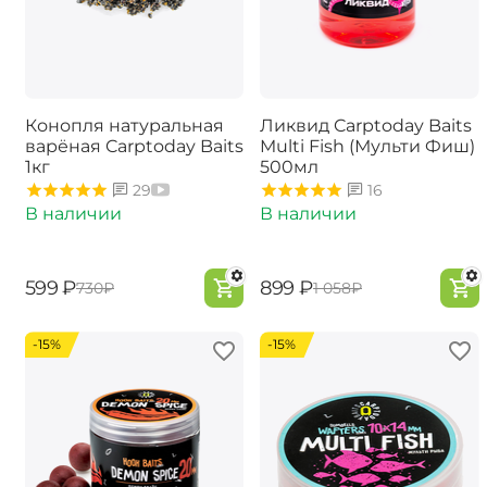
Конопля натуральная
Ликвид Carptoday Baits
варёная Carptoday Baits
Multi Fish (Мульти Фиш)
1кг
500мл
29
16
В наличии
В наличии
‍599‍
₽
‍899‍
₽
‍730‍
₽
‍1 058‍
₽
-15%
-15%