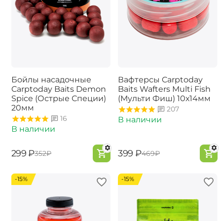
Бойлы насадочные
Вафтерсы Carptoday
Carptoday Baits Demon
Baits Wafters Multi Fish
Spice (Острые Специи)
(Мульти Фиш) 10х14мм
20мм
207
16
В наличии
В наличии
‍299‍
₽
‍399‍
₽
‍352‍
₽
‍469‍
₽
-15%
-15%