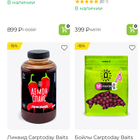
9
В наличии
В наличии
‍899‍
₽
‍399‍
₽
‍1 058‍
₽
‍487‍
₽
-15%
-15%
Ликвид Carptoday Baits
Бойлы Carptoday Baits