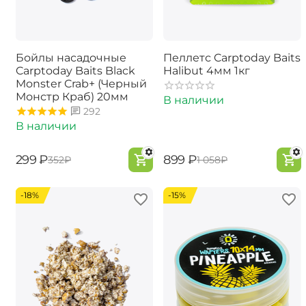
Бойлы насадочные
Пеллетс Carptoday Baits
Carptoday Baits Black
Halibut 4мм 1кг
Monster Crab+ (Черный
Монстр Краб) 20мм
В наличии
292
В наличии
‍299‍
₽
‍899‍
₽
‍352‍
₽
‍1 058‍
₽
-18%
-15%