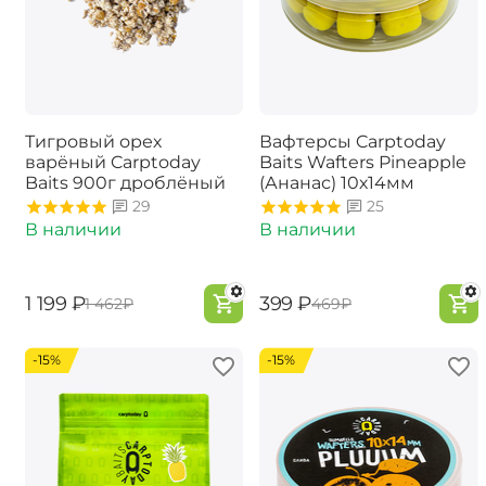
Тигровый орех
Вафтерсы Carptoday
варёный Carptoday
Baits Wafters Pineapple
Baits 900г дроблёный
(Ананас) 10х14мм
29
25
В наличии
В наличии
‍1 199‍
₽
‍399‍
₽
‍1 462‍
₽
‍469‍
₽
-15%
-15%