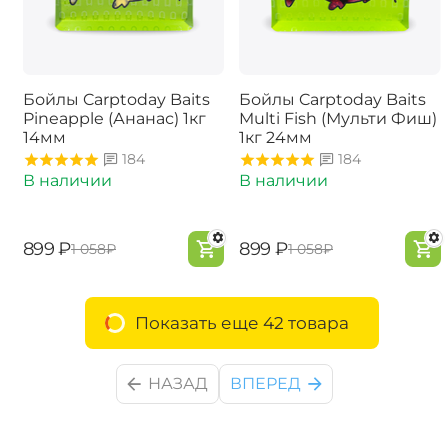
Бойлы Carptoday Baits
Бойлы Carptoday Baits
Pineapple (Ананас) 1кг
Multi Fish (Мульти Фиш)
14мм
1кг 24мм
184
184
В наличии
В наличии
‍899‍
₽
‍899‍
₽
‍1 058‍
₽
‍1 058‍
₽
Показать еще 42 товара
НАЗАД
ВПЕРЕД