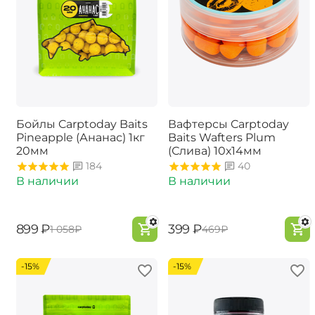
Бойлы Carptoday Baits
Вафтерсы Carptoday
Pineapple (Ананас) 1кг
Baits Wafters Plum
20мм
(Слива) 10х14мм
184
40
В наличии
В наличии
‍899‍
₽
‍399‍
₽
‍1 058‍
₽
‍469‍
₽
-15%
-15%