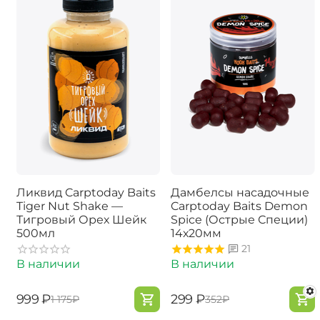
Ликвид Carptoday Baits
Дамбелсы насадочные
Tiger Nut Shake —
Carptoday Baits Demon
Тигровый Орех Шейк
Spice (Острые Специи)
500мл
14х20мм
21
В наличии
В наличии
‍999‍
₽
‍299‍
₽
‍1 175‍
₽
‍352‍
₽