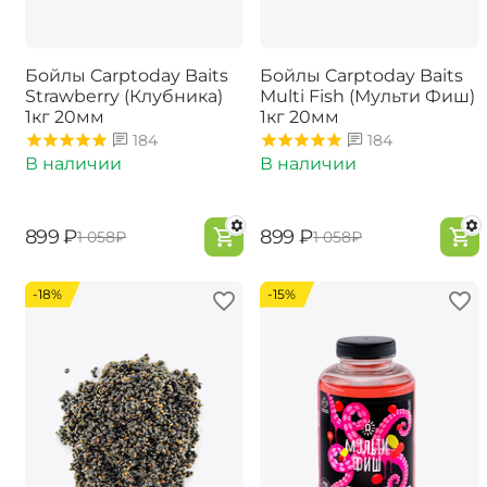
Бойлы Carptoday Baits
Бойлы Carptoday Baits
Strawberry (Клубника)
Multi Fish (Мульти Фиш)
1кг 20мм
1кг 20мм
184
184
В наличии
В наличии
‍899‍
₽
‍899‍
₽
‍1 058‍
₽
‍1 058‍
₽
-18%
-15%