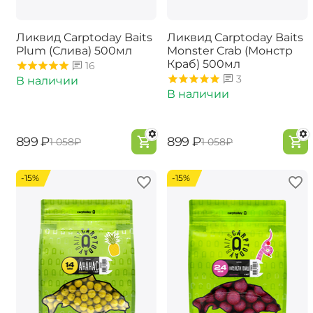
Ликвид Carptoday Baits
Ликвид Carptoday Baits
Plum (Слива) 500мл
Monster Crab (Монстр
Краб) 500мл
16
3
В наличии
В наличии
‍899‍
₽
‍899‍
₽
‍1 058‍
₽
‍1 058‍
₽
-15%
-15%