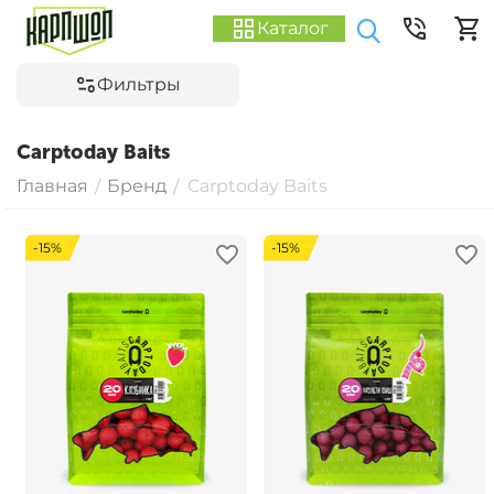
Каталог
Фильтры
Carptoday Baits
Главная
Бренд
Carptoday Baits
/
/
-15%
-15%