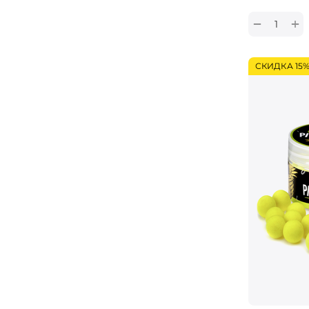
+
−
СКИДКА 15