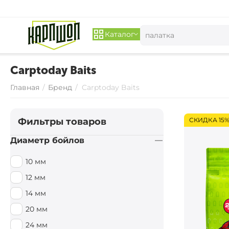
Каталог
Carptoday Baits
Главная
/
Бренд
/
Carptoday Baits
Фильтры товаров
СКИДКА 15
Диаметр бойлов
10 мм
12 мм
14 мм
20 мм
24 мм