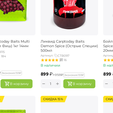
oday Baits Multi
Ликвид Carptoday Baits
Бойл
и Фиш) 1кг 14мм
Demon Spice (Острые Специи)
Spice
500мл
20мм
115
Артикул:
CTB097
Артику
184
16
В наличии
В на
₽
‍899‍
₽
‍899‍
Экономия:
‍159‍
₽
‍1 058‍
₽
Экономия:
‍159‍
₽
+
−
−
В корзину
В корзину
%
СКИДКА 15%
СКИ