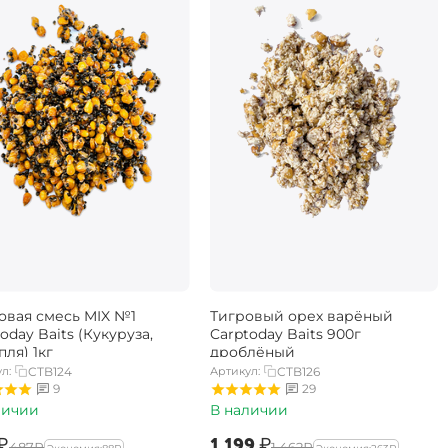
овая смесь MIX №1
Тигровый орех варёный
oday Baits (Кукуруза,
Carptoday Baits 900г
ля) 1кг
дроблёный
л:
CTB124
Артикул:
CTB126
9
29
личии
В наличии
₽
‍1 199‍
₽
‍487‍
₽
‍1 462‍
₽