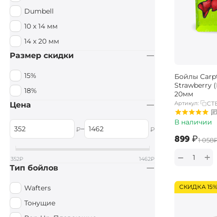
Dumbell
10 х 14 мм
14 x 20 мм
Размер скидки
15%
Бойлы Carpt
Strawberry 
18%
20мм
Артикул:
CTB
Цена
В наличии
–
₽
₽
‍899‍
₽
‍1 058‍
+
−
352
₽
1462
₽
Тип бойлов
СКИДКА 15
Wafters
Тонущие