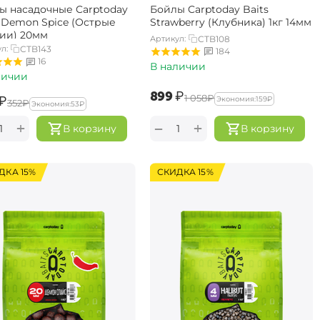
ы насадочные Carptoday
Бойлы Carptoday Baits
s Demon Spice (Острые
Strawberry (Клубника) 1кг 14мм
ии) 20мм
Артикул:
CTB108
л:
CTB143
184
16
В наличии
личии
‍899‍
₽
‍1 058‍
₽
₽
Экономия:
‍159‍
₽
‍352‍
₽
Экономия:
‍53‍
₽
+
+
−
В корзину
В корзину
ДКА 15%
СКИДКА 15%