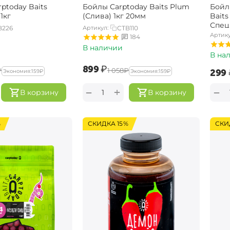
ptoday Baits
Бойлы Carptoday Baits Plum
Бойл
1кг
(Слива) 1кг 20мм
Bait
Спец
B226
Артикул:
CTB110
Артику
184
В наличии
В на
‍899‍
₽
₽
‍1 058‍
₽
‍299‍
Экономия:
‍159‍
₽
Экономия:
‍159‍
₽
+
−
−
В корзину
В корзину
%
СКИДКА 15%
СКИ