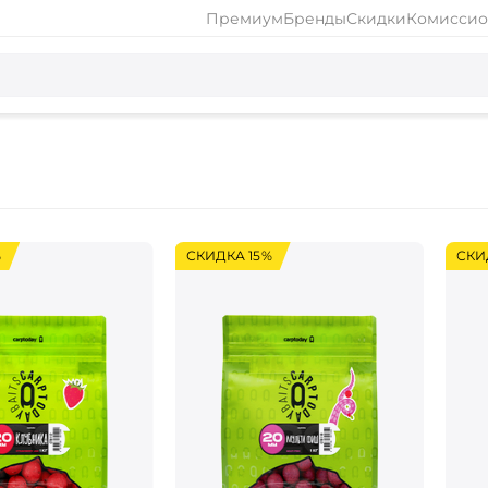
Премиум
Бренды
Скидки
Комиссио
%
СКИДКА 15%
СКИ