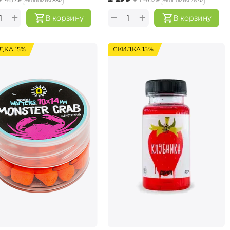
Экономия:
‍88‍
₽
Экономия:
‍263‍
₽
+
+
−
В корзину
В корзину
ДКА 15%
СКИДКА 15%