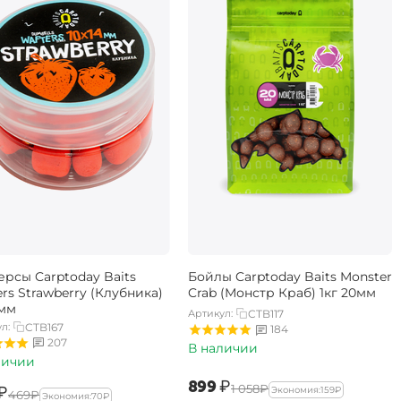
ерсы Carptoday Baits
Бойлы Carptoday Baits Monster
rs Strawberry (Клубника)
Crab (Монстр Краб) 1кг 20мм
4мм
Артикул:
CTB117
л:
CTB167
184
207
В наличии
личии
‍899‍
₽
‍1 058‍
₽
₽
Экономия:
‍159‍
₽
‍469‍
₽
Экономия:
‍70‍
₽