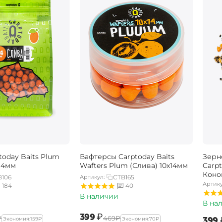
oday Baits Plum
Вафтерсы Carptoday Baits
Зерн
 14мм
Wafters Plum (Слива) 10х14мм
Carpt
Коноп
B106
Артикул:
CTB165
Артику
184
40
В наличии
В на
‍399‍
₽
₽
‍469‍
₽
‍399‍
Экономия:
‍159‍
₽
Экономия:
‍70‍
₽