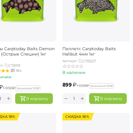
ы Carptoday Baits Demon
Пеллетс Carptoday Baits
 (Острые Специи) 1кг
Halibut 4мм 1кг
Артикул:
CTB227
л:
CTB119
184
В наличии
личии
‍899‍
₽
‍1 058‍
₽
₽
Экономия:
‍159‍
₽
‍1 058‍
₽
Экономия:
‍159‍
₽
+
+
−
В корзину
В корзину
ДКА 18%
СКИДКА 18%