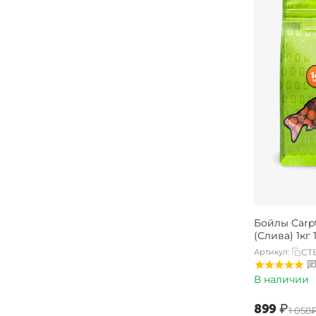
Бойлы Carpt
(Слива) 1кг
Артикул:
CT
В наличии
‍899‍
₽
‍1 058‍