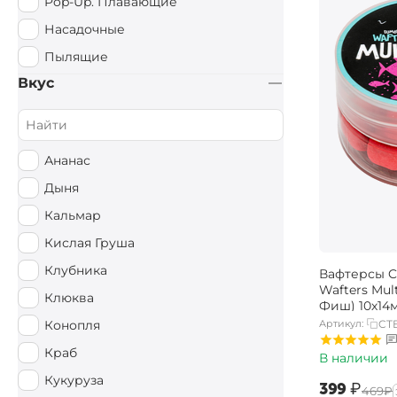
Pop-Up. Плавающие
Насадочные
Пылящие
Вкус
Ананас
Дыня
Кальмар
Кислая Груша
Клубника
Вафтерсы Ca
Wafters Mul
Клюква
Фиш) 10х14
Артикул:
CT
Конопля
Краб
В наличии
Кукуруза
‍399‍
₽
‍469‍
₽