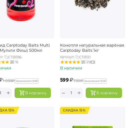
д Carptoday Baits Multi
Конопля натуральная варёная
 (Мульти Фиш) 500мл
Carptoday Baits 1кг
л:
CTB096
Артикул:
CTB121
16
29
личии
В наличии
₽
‍599‍
₽
‍1 058‍
₽
‍730‍
₽
Экономия:
‍159‍
₽
Экономия:
‍131‍
₽
+
+
−
В корзину
В корзину
ДКА 15%
СКИДКА 15%