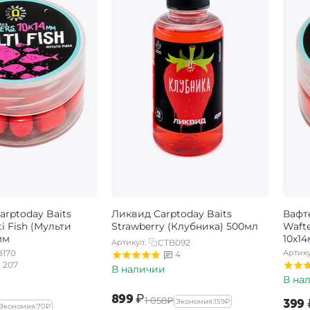
rptoday Baits
Ликвид Carptoday Baits
Вафт
ti Fish (Мульти
Strawberry (Клубника) 500мл
Wafte
мм
10х1
Артикул:
CTB092
B170
Артику
4
207
В наличии
В на
‍899‍
₽
‍1 058‍
₽
‍399‍
Экономия:
‍159‍
₽
Экономия:
‍70‍
₽