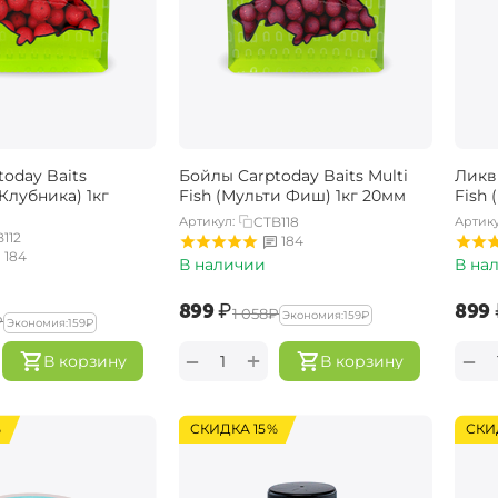
oday Baits
Бойлы Carptoday Baits Multi
Ликви
(Клубника) 1кг
Fish (Мульти Фиш) 1кг 20мм
Fish
Артикул:
CTB118
Артику
112
184
184
В наличии
В на
‍899‍
₽
‍899‍
‍1 058‍
₽
Экономия:
‍159‍
₽
₽
Экономия:
‍159‍
₽
+
−
−
В корзину
В корзину
%
СКИДКА 15%
СКИ