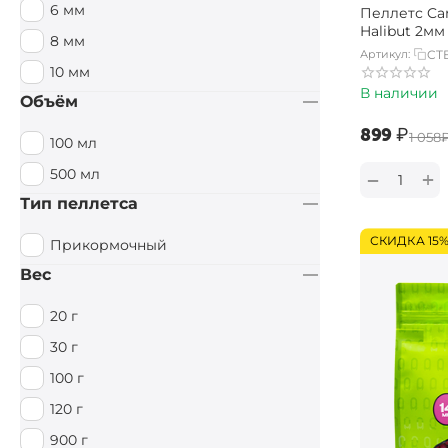
6 мм
Пеллетс Car
Специи / Острый
Halibut 2мм 
8 мм
Артикул:
CT
Тигровый орех
10 мм
Тутти Фрутти
В наличии
Объём
Фруктовый
‍899‍
₽
‍1 058‍
100 мл
Фруктовый / Кислый
500 мл
+
−
Цитрус
Тип пеллетса
Чеснок
СКИДКА 15
Прикормочный
Вес
20 г
30 г
100 г
120 г
900 г