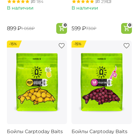
184
29
В наличии
В наличии
‍899‍
₽
‍599‍
₽
‍1 058‍
₽
‍730‍
₽
-15%
-15%
Бойлы Carptoday Baits
Бойлы Carptoday Baits