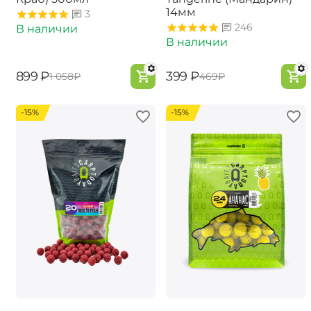
14мм
3
246
В наличии
В наличии
‍899‍
₽
‍399‍
₽
‍1 058‍
₽
‍469‍
₽
-15%
-15%