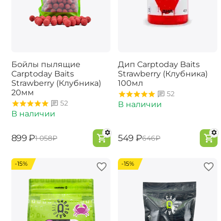
Бойлы пылящие
Дип Carptoday Baits
Carptoday Baits
Strawberry (Клубника)
Strawberry (Клубника)
100мл
20мм
52
52
В наличии
В наличии
‍899‍
₽
‍549‍
₽
‍1 058‍
₽
‍646‍
₽
-15%
-15%