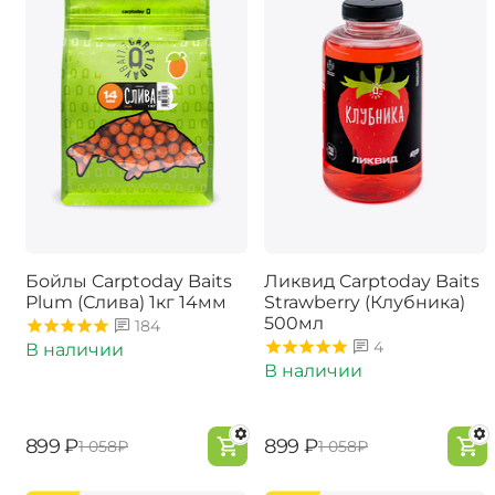
Бойлы Carptoday Baits
Ликвид Carptoday Baits
Plum (Слива) 1кг 14мм
Strawberry (Клубника)
500мл
184
4
В наличии
В наличии
‍899‍
₽
‍899‍
₽
‍1 058‍
₽
‍1 058‍
₽