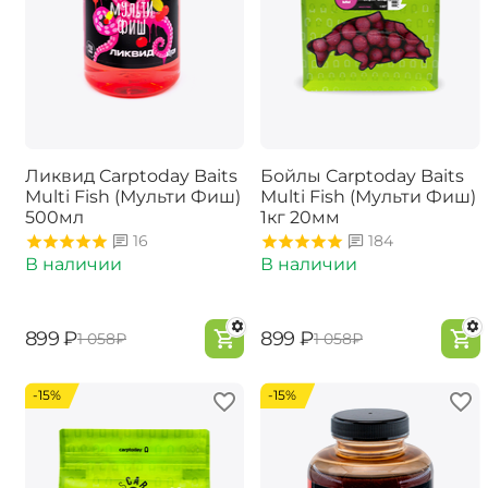
Ликвид Carptoday Baits
Бойлы Carptoday Baits
Multi Fish (Мульти Фиш)
Multi Fish (Мульти Фиш)
500мл
1кг 20мм
16
184
В наличии
В наличии
‍899‍
₽
‍899‍
₽
‍1 058‍
₽
‍1 058‍
₽
-15%
-15%