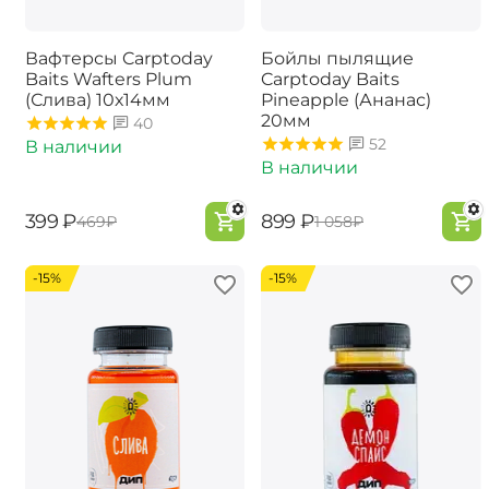
Вафтерсы Carptoday
Бойлы пылящие
Baits Wafters Plum
Carptoday Baits
(Слива) 10х14мм
Pineapple (Ананас)
20мм
40
52
В наличии
В наличии
‍399‍
₽
‍899‍
₽
‍469‍
₽
‍1 058‍
₽
-15%
-15%