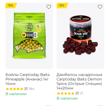
-15%
-15%
Бойлы Carptoday Baits
Дамбелсы насадочные
Pineapple (Ананас) 1кг
Carptoday Baits Demon
14мм
Spice (Острые Специи)
14х20мм
184
21
В наличии
В наличии