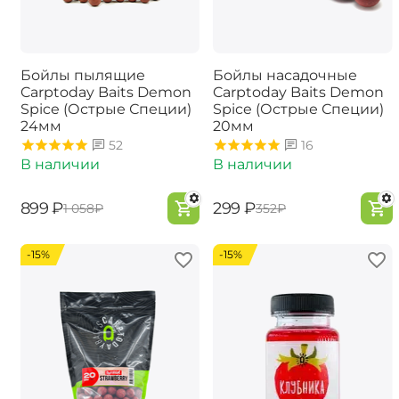
Бойлы пылящие
Бойлы насадочные
Carptoday Baits Demon
Carptoday Baits Demon
Spice (Острые Специи)
Spice (Острые Специи)
24мм
20мм
52
16
В наличии
В наличии
‍899‍
₽
‍299‍
₽
‍1 058‍
₽
‍352‍
₽
-15%
-15%