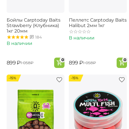
Бойлы Carptoday Baits
Пеллетс Carptoday Baits
Strawberry (Клубника)
Halibut 2мм 1кг
1кг 20мм
184
В наличии
В наличии
‍899‍
₽
‍899‍
₽
‍1 058‍
₽
‍1 058‍
₽
-15%
-15%