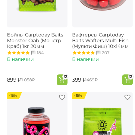
Бойлы Carptoday Baits
Вафтерсы Carptoday
Monster Crab (Монстр
Baits Wafters Multi Fish
Краб) 1кг 20мм
(Мульти Фиш) 10х14мм
184
207
В наличии
В наличии
‍899‍
₽
‍399‍
₽
‍1 058‍
₽
‍469‍
₽
-15%
-15%