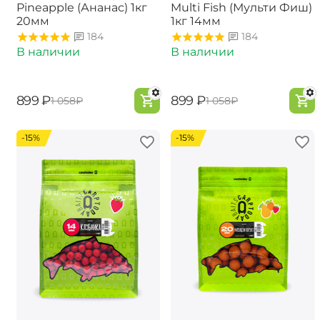
Pineapple (Ананас) 1кг
Multi Fish (Мульти Фиш)
20мм
1кг 14мм
184
184
В наличии
В наличии
‍899‍
₽
‍899‍
₽
‍1 058‍
₽
‍1 058‍
₽
-15%
-15%