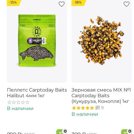
-15%
-18%
Пеллетс Carptoday Baits
Зерновая смесь MIX №1
Halibut 4мм 1кг
Carptoday Baits
(Кукуруза, Конопля) 1кг
9
В наличии
В наличии