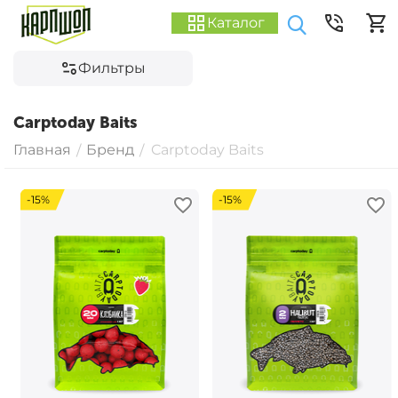
Каталог
Фильтры
Carptoday Baits
Главная
Бренд
Carptoday Baits
/
/
-15%
-15%