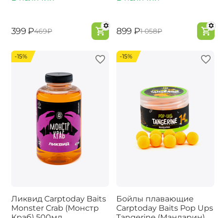
‍399‍
₽
‍899‍
₽
‍469‍
₽
‍1 058‍
₽
-15%
-15%
Ликвид Carptoday Baits
Бойлы плавающие
Monster Crab (Монстр
Carptoday Baits Pop Ups
Краб) 500мл
Tangerine (Мандарин)