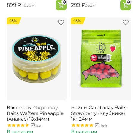
‍899‍
₽
‍299‍
₽
‍1 058‍
₽
‍352‍
₽
-15%
-15%
Вафтерсы Carptoday
Бойлы Carptoday Baits
Baits Wafters Pineapple
Strawberry (Клубника)
(Ананас) 10х14мм
1кг 24мм
25
184
В наличии
В наличии