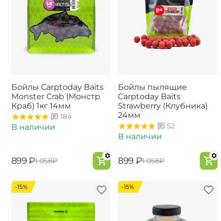
Бойлы Carptoday Baits
Бойлы пылящие
Monster Crab (Монстр
Carptoday Baits
Краб) 1кг 14мм
Strawberry (Клубника)
24мм
184
52
В наличии
В наличии
‍899‍
₽
‍899‍
₽
‍1 058‍
₽
‍1 058‍
₽
-15%
-15%