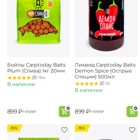
Бойлы Carptoday Baits
Ликвид Carptoday Baits
Plum (Слива) 1кг 20мм
Demon Spice (Острые
Специи) 500мл
184
16
В наличии
В наличии
‍899‍
₽
‍899‍
₽
‍1 058‍
₽
‍1 058‍
₽
-15%
-15%