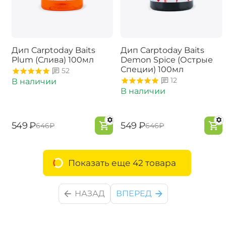
Дип Carptoday Baits
Дип Carptoday Baits
Plum (Слива) 100мл
Demon Spice (Острые
Специи) 100мл
52
12
В наличии
В наличии
‍549‍
₽
‍549‍
₽
‍646‍
₽
‍646‍
₽
Показать еще 42 товара
НАЗАД
ВПЕРЕД