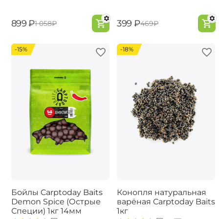
‍899‍
₽
‍399‍
₽
‍1 058‍
₽
‍469‍
₽
-15%
-18%
Бойлы Carptoday Baits
Конопля натуральная
Demon Spice (Острые
варёная Carptoday Baits
Специи) 1кг 14мм
1кг