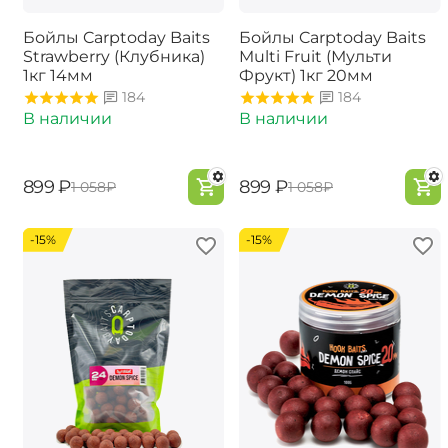
Бойлы Carptoday Baits
Бойлы Carptoday Baits
Strawberry (Клубника)
Multi Fruit (Мульти
1кг 14мм
Фрукт) 1кг 20мм
184
184
В наличии
В наличии
‍899‍
₽
‍899‍
₽
‍1 058‍
₽
‍1 058‍
₽
-15%
-15%