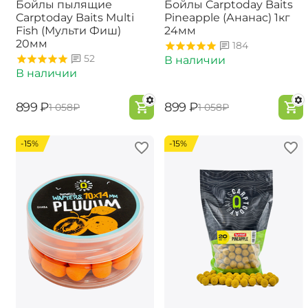
Бойлы пылящие
Бойлы Carptoday Baits
Carptoday Baits Multi
Pineapple (Ананас) 1кг
Fish (Мульти Фиш)
24мм
20мм
184
52
В наличии
В наличии
‍899‍
₽
‍899‍
₽
‍1 058‍
₽
‍1 058‍
₽
-15%
-15%