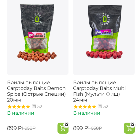
Бойлы пылящие
Бойлы пылящие
Carptoday Baits Demon
Carptoday Baits Multi
Spice (Острые Специи)
Fish (Мульти Фиш)
20мм
24мм
52
52
В наличии
В наличии
‍899‍
₽
‍899‍
₽
‍1 058‍
₽
‍1 058‍
₽