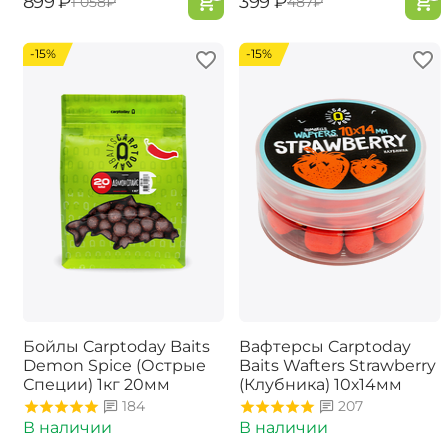
‍899‍
₽
‍399‍
₽
‍1 058‍
₽
‍487‍
₽
-15%
-15%
Бойлы Carptoday Baits
Вафтерсы Carptoday
Demon Spice (Острые
Baits Wafters Strawberry
Специи) 1кг 20мм
(Клубника) 10х14мм
184
207
В наличии
В наличии