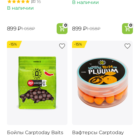
16
В наличии
В наличии
‍899‍
₽
‍899‍
₽
‍1 058‍
₽
‍1 058‍
₽
-15%
-15%
Бойлы Carptoday Baits
Вафтерсы Carptoday