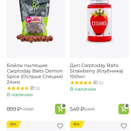
Бойлы пылящие
Дип Carptoday Baits
Carptoday Baits Demon
Strawberry (Клубника)
Spice (Острые Специи)
100мл
24мм
52
52
В наличии
В наличии
‍899‍
₽
‍549‍
₽
‍1 058‍
₽
‍646‍
₽
-15%
-15%