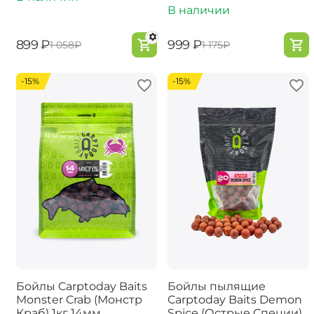
В наличии
‍899‍
₽
‍999‍
₽
‍1 058‍
₽
‍1 175‍
₽
-15%
-15%
Бойлы Carptoday Baits
Бойлы пылящие
Monster Crab (Монстр
Carptoday Baits Demon
Краб) 1кг 14мм
Spice (Острые Специи)