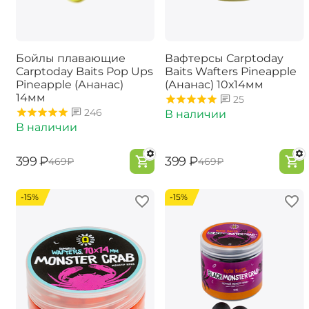
Бойлы плавающие
Вафтерсы Carptoday
Carptoday Baits Pop Ups
Baits Wafters Pineapple
Pineapple (Ананас)
(Ананас) 10х14мм
14мм
25
246
В наличии
В наличии
‍399‍
₽
‍399‍
₽
‍469‍
₽
‍469‍
₽
-15%
-15%