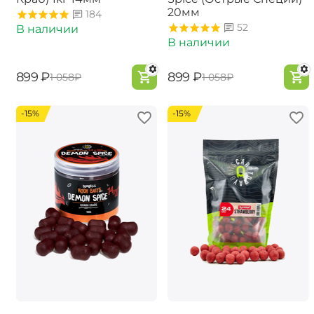
20мм
184
52
В наличии
В наличии
‍899‍
₽
‍899‍
₽
‍1 058‍
₽
‍1 058‍
₽
-15%
-15%