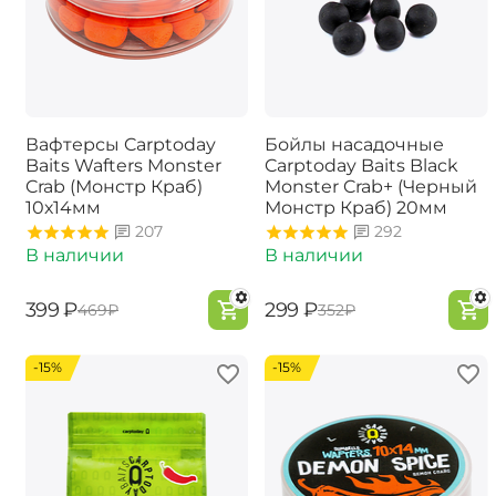
Вафтерсы Carptoday
Бойлы насадочные
Baits Wafters Monster
Carptoday Baits Black
Crab (Монстр Краб)
Monster Crab+ (Черный
10х14мм
Монстр Краб) 20мм
207
292
В наличии
В наличии
‍399‍
₽
‍299‍
₽
‍469‍
₽
‍352‍
₽
-15%
-15%