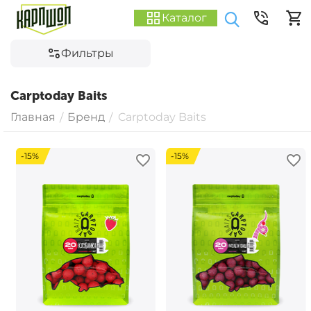
Каталог
Фильтры
Carptoday Baits
Главная
Бренд
Carptoday Baits
/
/
-15%
-15%