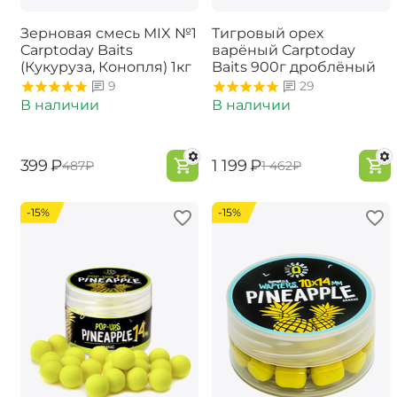
Зерновая смесь MIX №1
Тигровый орех
Carptoday Baits
варёный Carptoday
(Кукуруза, Конопля) 1кг
Baits 900г дроблёный
9
29
В наличии
В наличии
‍399‍
₽
‍1 199‍
₽
‍487‍
₽
‍1 462‍
₽
-15%
-15%