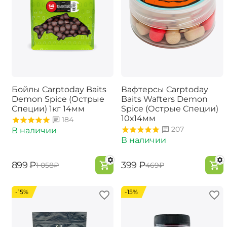
Бойлы Carptoday Baits
Вафтерсы Carptoday
Demon Spice (Острые
Baits Wafters Demon
Специи) 1кг 14мм
Spice (Острые Специи)
10х14мм
184
207
В наличии
В наличии
‍899‍
₽
‍399‍
₽
‍1 058‍
₽
‍469‍
₽
-15%
-15%