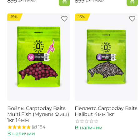
‍899‍
₽
‍899‍
₽
‍1 058‍
₽
‍1 058‍
₽
-15%
-15%
Бойлы Carptoday Baits
Пеллетс Carptoday Baits
Multi Fish (Мульти Фиш)
Halibut 4мм 1кг
1кг 14мм
184
В наличии
В наличии