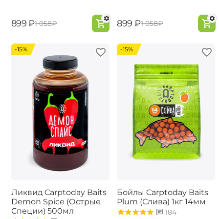
‍899‍
₽
‍899‍
₽
‍1 058‍
₽
‍1 058‍
₽
-15%
-15%
Ликвид Carptoday Baits
Бойлы Carptoday Baits
Demon Spice (Острые
Plum (Слива) 1кг 14мм
Специи) 500мл
184