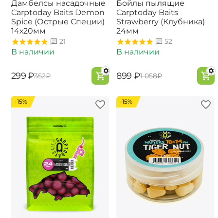
Дамбелсы насадочные
Бойлы пылящие
Carptoday Baits Demon
Carptoday Baits
Spice (Острые Специи)
Strawberry (Клубника)
14х20мм
24мм
21
52
В наличии
В наличии
‍299‍
₽
‍899‍
₽
‍352‍
₽
‍1 058‍
₽
-15%
-15%