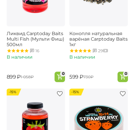
Ликвид Carptoday Baits
Конопля натуральная
Multi Fish (Мульти Фиш)
варёная Carptoday Baits
500мл
1кг
16
29
В наличии
В наличии
‍899‍
₽
‍599‍
₽
‍1 058‍
₽
‍730‍
₽
-15%
-15%