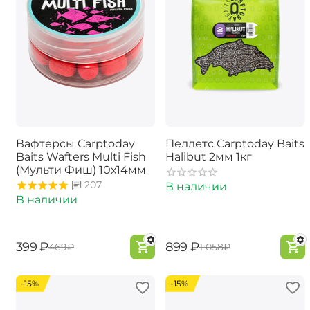
Вафтерсы Carptoday
Пеллетс Carptoday Baits
Baits Wafters Multi Fish
Halibut 2мм 1кг
(Мульти Фиш) 10х14мм
207
В наличии
В наличии
‍399‍
₽
‍899‍
₽
‍469‍
₽
‍1 058‍
₽
-15%
-15%