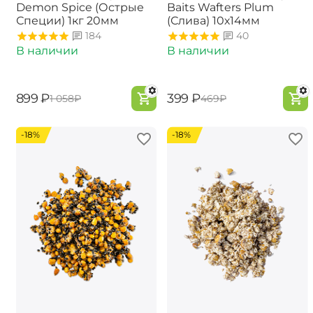
Demon Spice (Острые
Baits Wafters Plum
Специи) 1кг 20мм
(Слива) 10х14мм
184
40
В наличии
В наличии
‍899‍
₽
‍399‍
₽
‍1 058‍
₽
‍469‍
₽
-18%
-18%