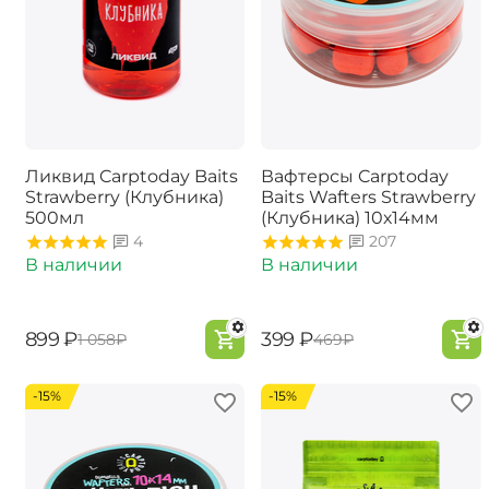
Ликвид Carptoday Baits
Вафтерсы Carptoday
Strawberry (Клубника)
Baits Wafters Strawberry
500мл
(Клубника) 10х14мм
4
207
В наличии
В наличии
‍899‍
₽
‍399‍
₽
‍1 058‍
₽
‍469‍
₽
-15%
-15%