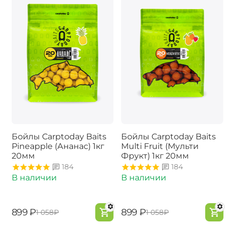
Бойлы Carptoday Baits
Бойлы Carptoday Baits
Pineapple (Ананас) 1кг
Multi Fruit (Мульти
20мм
Фрукт) 1кг 20мм
184
184
В наличии
В наличии
‍899‍
₽
‍899‍
₽
‍1 058‍
₽
‍1 058‍
₽