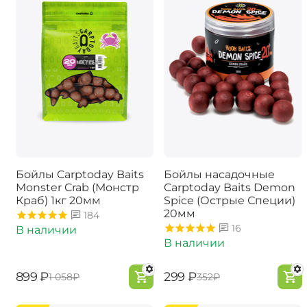
Бойлы Carptoday Baits
Бойлы насадочные
Monster Crab (Монстр
Carptoday Baits Demon
Краб) 1кг 20мм
Spice (Острые Специи)
20мм
184
16
В наличии
В наличии
‍899‍
₽
‍299‍
₽
‍1 058‍
₽
‍352‍
₽