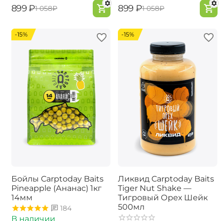
‍899‍
₽
‍899‍
₽
‍1 058‍
₽
‍1 058‍
₽
-15%
-15%
Бойлы Carptoday Baits
Ликвид Carptoday Baits
Pineapple (Ананас) 1кг
Tiger Nut Shake —
14мм
Тигровый Орех Шейк
500мл
184
В наличии