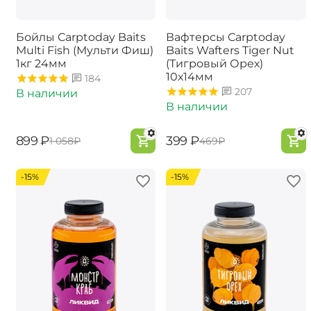
Бойлы Carptoday Baits
Вафтерсы Carptoday
Multi Fish (Мульти Фиш)
Baits Wafters Tiger Nut
1кг 24мм
(Тигровый Орех)
10х14мм
184
207
В наличии
В наличии
‍899‍
₽
‍399‍
₽
‍1 058‍
₽
‍469‍
₽
-15%
-15%