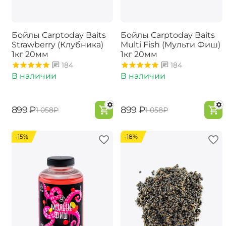
Бойлы Carptoday Baits
Бойлы Carptoday Baits
Strawberry (Клубника)
Multi Fish (Мульти Фиш)
1кг 20мм
1кг 20мм
184
184
В наличии
В наличии
‍899‍
₽
‍899‍
₽
‍1 058‍
₽
‍1 058‍
₽
-15%
-18%