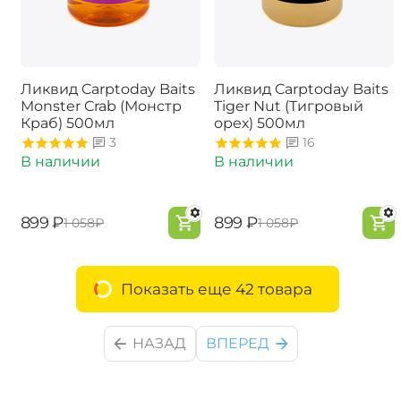
Ликвид Carptoday Baits
Ликвид Carptoday Baits
Monster Crab (Монстр
Tiger Nut (Тигровый
Краб) 500мл
орех) 500мл
3
16
В наличии
В наличии
‍899‍
₽
‍899‍
₽
‍1 058‍
₽
‍1 058‍
₽
Показать еще 42 товара
НАЗАД
ВПЕРЕД