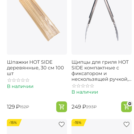
Шпажки HOT SIDE
Щипцы для гриля HOT
деревянные, 30 см 100
SIDE компактные с
шт
фиксатором и
нескользящей ручкой,
23 см
В наличии
В наличии
‍129‍
₽
‍249‍
₽
‍152‍
₽
‍293‍
₽
-15%
-15%