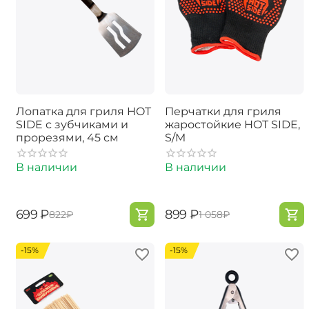
Лопатка для гриля HOT
Перчатки для гриля
SIDE с зубчиками и
жаростойкие HOT SIDE,
прорезями, 45 см
S/M
В наличии
В наличии
‍699‍
₽
‍899‍
₽
‍822‍
₽
‍1 058‍
₽
-15%
-15%