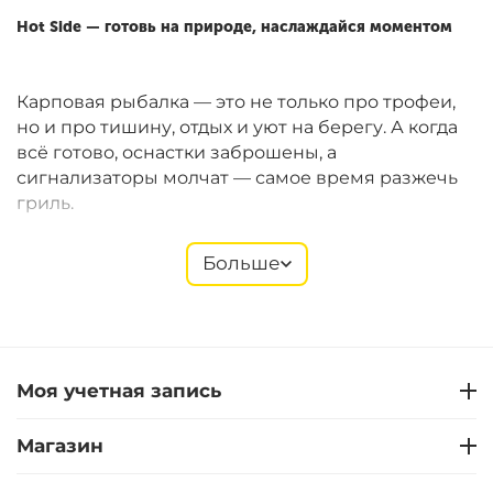
Hot Side — готовь на природе, наслаждайся моментом
Карповая рыбалка — это не только про трофеи,
но и про тишину, отдых и уют на берегу. А когда
всё готово, оснастки заброшены, а
сигнализаторы молчат — самое время разжечь
гриль.
Больше
Hot Side
предлагает компактные газовые и
угольные грили Easy GO, которые идеально
подходят для рыболовных сессий. Они легко
помещаются в багажник, быстро собираются и
позволяют готовить полноценные блюда прямо
Моя учетная запись
на берегу. В ассортименте — также щипцы,
лопатки, термометры, перчатки, решётки,
Магазин
стартеры и другие полезные мелочи.