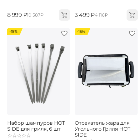
‍8 999‍
₽
‍3 499‍
₽
‍10 587‍
₽
‍4 116‍
₽
-15%
-15%
Набор шампуров HOT
Отсекатель жара для
SIDE для гриля, 6 шт
Угольного Гриля HOT
SIDE