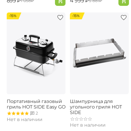
‍899‍
₽
‍4 999‍
₽
‍1 058‍
₽
‍5 881‍
₽
-15%
-15%
Портативный газовый
Шампурница для
гриль ​HOT SIDE Easy GO
угольного гриля HOT
SIDE
2
Нет в наличии
Нет в наличии