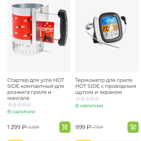
Стартер для угля HOT
Термометр для гриля
SIDE компактный для
HOT SIDE с проводным
розжига гриля и
щупом и экраном
мангала
В наличии
В наличии
‍1 299‍
₽
‍999‍
₽
‍1 528‍
₽
‍1 175‍
₽