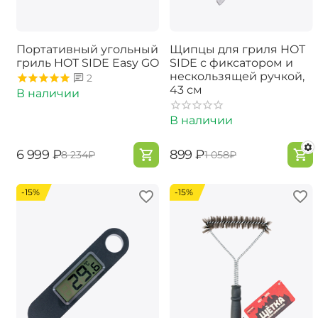
Портативный угольный
Щипцы для гриля HOT
гриль HOT SIDE Easy GO
SIDE с фиксатором и
нескользящей ручкой,
2
43 см
В наличии
В наличии
‍6 999‍
₽
‍899‍
₽
‍8 234‍
₽
‍1 058‍
₽
-15%
-15%