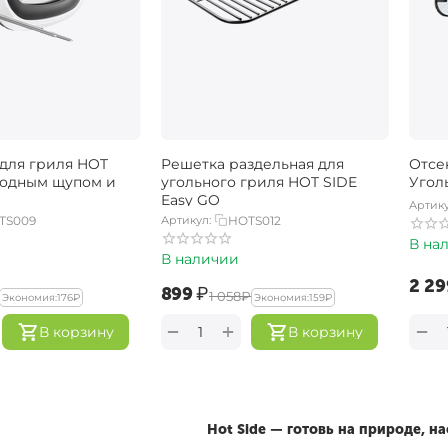
для гриля HOT
Решетка раздельная для
Отсе
водным щупом и
угольного гриля HOT SIDE
Угол
Easy GO
Артику
TS009
Артикул:
HOTS012
В на
В наличии
‍2 29
‍899‍
₽
‍1 058‍
₽
Экономия:
‍176‍
₽
Экономия:
‍159‍
₽
+
−
−
В корзину
В корзину
Hot Side — готовь на природе, 