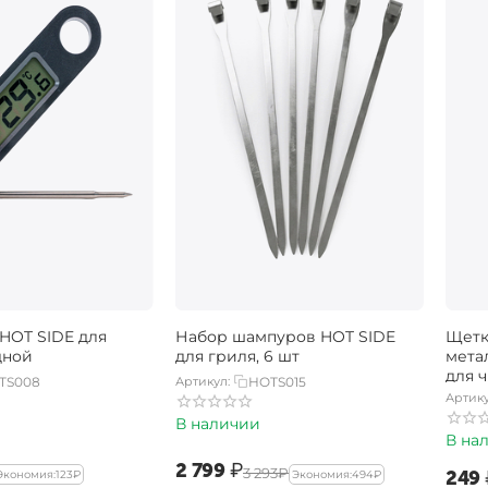
HOT SIDE для
Набор шампуров HOT SIDE
Щетк
дной
для гриля, 6 шт
мета
для ч
TS008
Артикул:
HOTS015
Артику
В наличии
В на
‍2 799‍
₽
‍3 293‍
₽
‍249‍
Экономия:
‍123‍
₽
Экономия:
‍494‍
₽