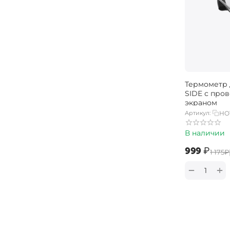
Термометр 
SIDE с про
экраном
Артикул:
HO
В наличии
‍999‍
₽
‍1 175‍
₽
+
−