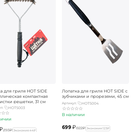
а для гриля HOT SIDE
Лопатка для гриля HOT SIDE с
ллическая компактная
зубчиками и прорезями, 45 см
истки решетки, 31 см
Артикул:
HOTS004
л:
HOTS003
В наличии
личии
‍699‍
₽
‍822‍
₽
₽
Экономия:
‍123‍
₽
‍293‍
₽
Экономия:
‍44‍
₽