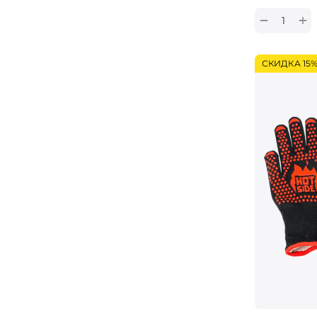
+
−
СКИДКА 15