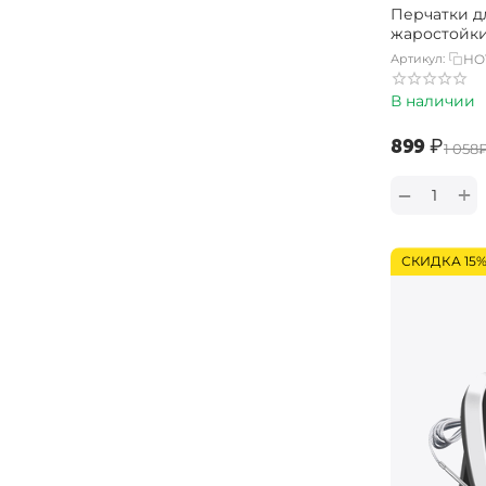
Перчатки д
жаростойки
Артикул:
HO
В наличии
‍899‍
₽
‍1 058‍
+
−
СКИДКА 15