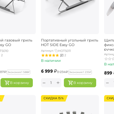
й газовый гриль ​
Портативный угольный гриль
Щипц
asy GO
HOT SIDE Easy GO
фикс
ручко
TS010
Артикул:
HOTS011
Артику
2
2
В наличии
В на
‍6 999‍
₽
587‍
₽
‍8 234‍
₽
‍899‍
Экономия:
‍1 588‍
₽
Экономия:
‍1 235‍
₽
+
−
−
В корзину
В корзину
%
СКИДКА 15%
СКИ