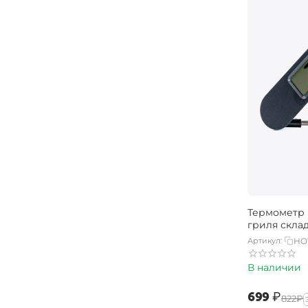
Термометр 
гриля скла
Артикул:
HO
В наличии
‍699‍
₽
‍822‍
₽