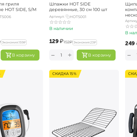
ля гриля
Шпажки HOT SIDE
Щипц
е HOT SIDE, S/M
деревянные, 30 см 100 шт
комп
неск
TS006
Артикул:
HOTS001
Артику
В наличии
В на
‍129‍
₽
₽
‍152‍
₽
‍249‍
Экономия:
‍159‍
₽
Экономия:
‍23‍
₽
+
−
−
В корзину
В корзину
%
СКИДКА 15%
СКИ