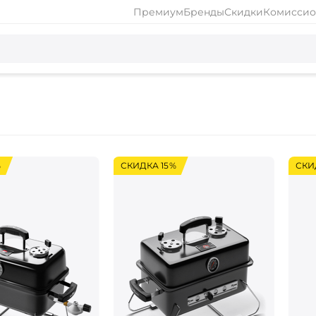
Премиум
Бренды
Скидки
Комиссио
%
СКИДКА 15%
СКИ