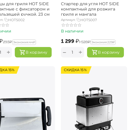
ы для гриля HOT SIDE
Стартер для угля HOT SIDE
актные с фиксатором и
компактный для розжига
ользящей ручкой, 23 см
гриля и мангала
л:
HOTS002
Артикул:
HOTS007
личии
В наличии
₽
‍1 299‍
₽
‍293‍
₽
‍1 528‍
₽
Экономия:
‍44‍
₽
Экономия:
‍229‍
₽
+
+
−
В корзину
В корзину
ДКА 15%
СКИДКА 15%