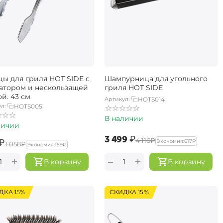
ы для гриля HOT SIDE с
Шампурница для угольного
атором и нескользящей
гриля HOT SIDE
й, 43 см
Артикул:
HOTS014
л:
HOTS005
В наличии
личии
‍3 499‍
₽
‍4 116‍
₽
₽
Экономия:
‍617‍
₽
‍1 058‍
₽
Экономия:
‍159‍
₽
+
+
−
В корзину
В корзину
ДКА 15%
СКИДКА 15%