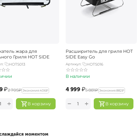
катель жара для
Расширитель для гриля HOT
ьного Гриля HOT SIDE
SIDE Easy Go
л:
HOTS013
Артикул:
HOTS016
личии
В наличии
9‍
₽
‍4 999‍
₽
‍2 705‍
₽
‍5 881‍
₽
Экономия:
‍406‍
₽
Экономия:
‍882‍
₽
+
+
−
В корзину
В корзину
наслаждайся моментом