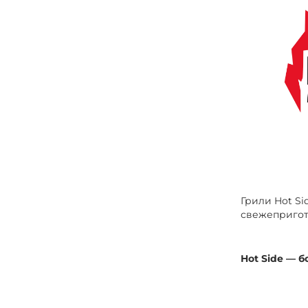
Грили Hot Si
свежепригот
Hot Side — б