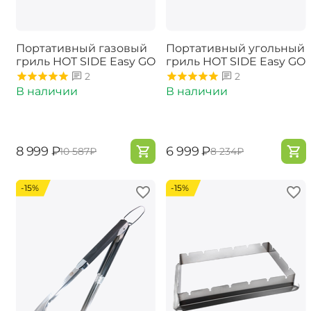
Портативный газовый
Портативный угольный
гриль ​HOT SIDE Easy GO
гриль HOT SIDE Easy GO
2
2
В наличии
В наличии
‍8 999‍
₽
‍6 999‍
₽
‍10 587‍
₽
‍8 234‍
₽
-15%
-15%