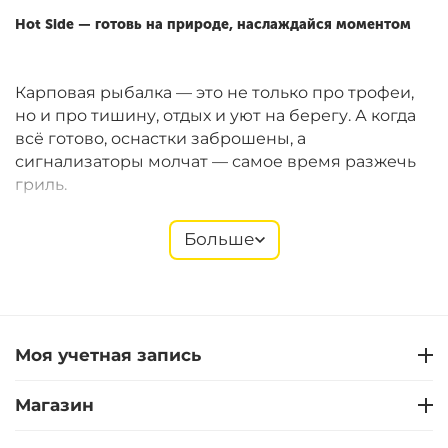
Hot Side — готовь на природе, наслаждайся моментом
Карповая рыбалка — это не только про трофеи,
но и про тишину, отдых и уют на берегу. А когда
всё готово, оснастки заброшены, а
сигнализаторы молчат — самое время разжечь
гриль.
Больше
Hot Side
предлагает компактные газовые и
угольные грили Easy GO, которые идеально
подходят для рыболовных сессий. Они легко
помещаются в багажник, быстро собираются и
позволяют готовить полноценные блюда прямо
Моя учетная запись
на берегу. В ассортименте — также щипцы,
лопатки, термометры, перчатки, решётки,
Магазин
стартеры и другие полезные мелочи.