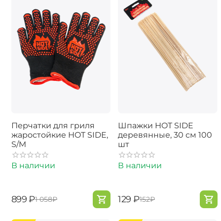
Перчатки для гриля
Шпажки HOT SIDE
жаростойкие HOT SIDE,
деревянные, 30 см 100
S/M
шт
В наличии
В наличии
‍899‍
₽
‍129‍
₽
‍1 058‍
₽
‍152‍
₽