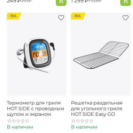
‍249‍
₽
‍1 299‍
₽
‍293‍
₽
‍1 528‍
₽
-15%
-15%
Термометр для гриля
Решетка раздельная
HOT SIDE с проводным
для угольного гриля
щупом и экраном
HOT SIDE Easy GO
В наличии
В наличии