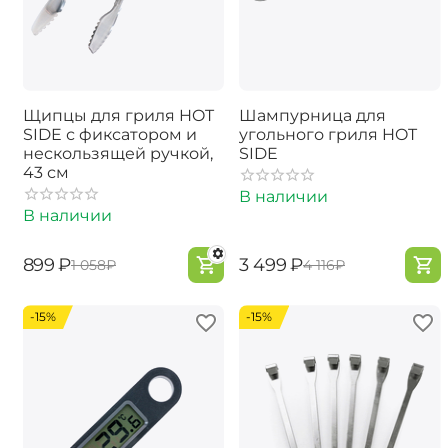
Щипцы для гриля HOT
Шампурница для
SIDE с фиксатором и
угольного гриля HOT
нескользящей ручкой,
SIDE
43 см
В наличии
В наличии
‍899‍
₽
‍3 499‍
₽
‍1 058‍
₽
‍4 116‍
₽
-15%
-15%