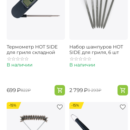
Термометр HOT SIDE
Набор шампуров HOT
для гриля складной
SIDE для гриля, 6 шт
В наличии
В наличии
‍699‍
₽
‍2 799‍
₽
‍822‍
₽
‍3 293‍
₽
-15%
-15%