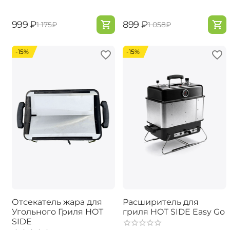
‍999‍
₽
‍899‍
₽
‍1 175‍
₽
‍1 058‍
₽
-15%
-15%
Отсекатель жара для
Расширитель для
Угольного Гриля HOT
гриля HOT SIDE Easy Go
SIDE