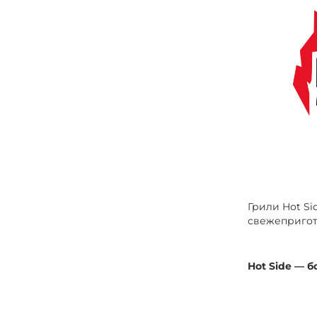
Грили Hot Si
свежепригот
Hot Side — б