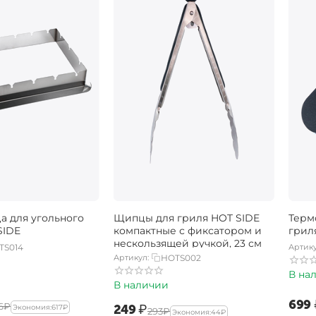
 для угольного
Щипцы для гриля HOT SIDE
Терм
SIDE
компактные с фиксатором и
грил
нескользящей ручкой, 23 см
TS014
Артику
Артикул:
HOTS002
В на
В наличии
‍699‍
6‍
₽
‍249‍
₽
Экономия:
‍617‍
₽
‍293‍
₽
Экономия:
‍44‍
₽