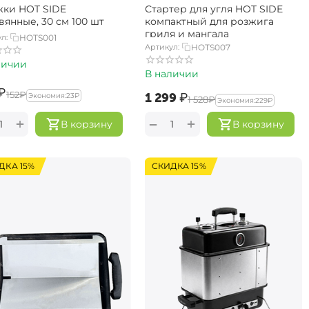
ки HOT SIDE
Стартер для угля HOT SIDE
вянные, 30 см 100 шт
компактный для розжига
гриля и мангала
л:
HOTS001
Артикул:
HOTS007
личии
В наличии
₽
‍152‍
₽
‍1 299‍
₽
Экономия:
‍23‍
₽
‍1 528‍
₽
Экономия:
‍229‍
₽
+
+
−
В корзину
В корзину
ДКА 15%
СКИДКА 15%