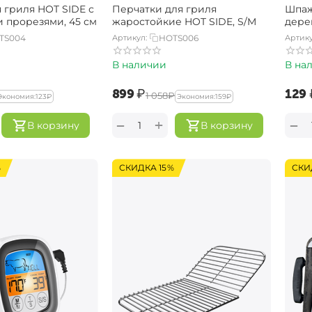
 гриля HOT SIDE с
Перчатки для гриля
Шпаж
и прорезями, 45 см
жаростойкие HOT SIDE, S/M
дере
TS004
Артикул:
HOTS006
Артику
В наличии
В на
‍899‍
₽
‍129‍
‍1 058‍
₽
Экономия:
‍123‍
₽
Экономия:
‍159‍
₽
+
−
−
В корзину
В корзину
%
СКИДКА 15%
СКИ