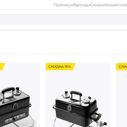
Премиум
Бренды
Скидки
Комиссио
%
СКИДКА 15%
СКИ