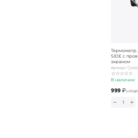
Термометр 
SIDE с про
экраном
Артикул:
HO
В наличии
‍999‍
₽
‍1 175‍
₽
+
−