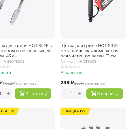
ы для гриля HOT SIDE с
Щетка для гриля HOT SIDE
атором и нескользящей
металлическая компактная
й, 43 см
для чистки решетки, 31 см
л:
HOTS005
Артикул:
HOTS003
личии
В наличии
₽
‍249‍
₽
‍1 058‍
₽
‍293‍
₽
Экономия:
‍159‍
₽
Экономия:
‍44‍
₽
+
+
−
В корзину
В корзину
ДКА 15%
СКИДКА 15%