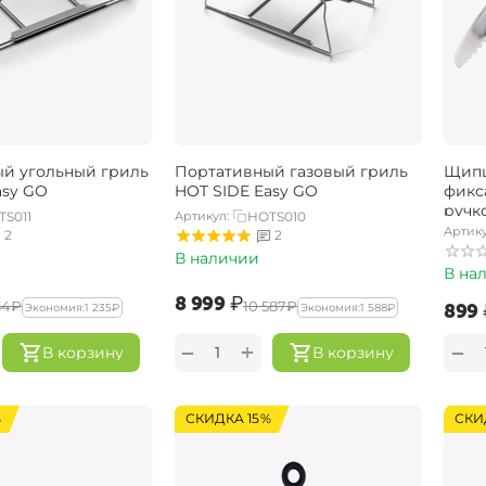
й угольный гриль
Портативный газовый гриль ​
Щипц
asy GO
HOT SIDE Easy GO
фикс
ручко
TS011
Артикул:
HOTS010
Артику
2
2
В наличии
В на
‍8 999‍
₽
34‍
₽
‍10 587‍
₽
‍899‍
Экономия:
‍1 235‍
₽
Экономия:
‍1 588‍
₽
+
−
−
В корзину
В корзину
%
СКИДКА 15%
СКИ