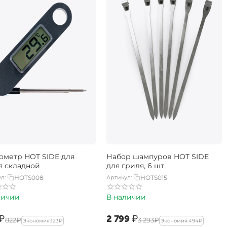
ометр HOT SIDE для
Набор шампуров HOT SIDE
я складной
для гриля, 6 шт
л:
HOTS008
Артикул:
HOTS015
личии
В наличии
₽
‍2 799‍
₽
‍822‍
₽
‍3 293‍
₽
Экономия:
‍123‍
₽
Экономия:
‍494‍
₽