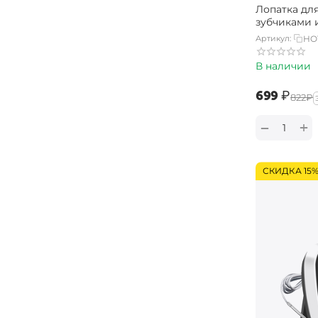
Лопатка для
зубчиками 
Артикул:
HO
В наличии
‍699‍
₽
‍822‍
₽
+
−
СКИДКА 15