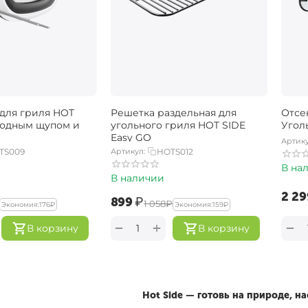
для гриля HOT
Решетка раздельная для
Отсе
водным щупом и
угольного гриля HOT SIDE
Угол
Easy GO
Артику
TS009
Артикул:
HOTS012
В на
В наличии
‍2 29
‍899‍
₽
‍1 058‍
₽
Экономия:
‍176‍
₽
Экономия:
‍159‍
₽
+
−
−
В корзину
В корзину
Hot Side — готовь на природе, 