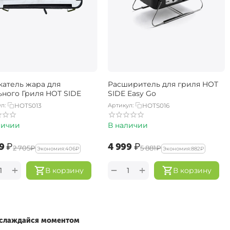
катель жара для
Расширитель для гриля HOT
ьного Гриля HOT SIDE
SIDE Easy Go
л:
HOTS013
Артикул:
HOTS016
личии
В наличии
9‍
₽
‍4 999‍
₽
‍2 705‍
₽
‍5 881‍
₽
Экономия:
‍406‍
₽
Экономия:
‍882‍
₽
+
+
−
В корзину
В корзину
наслаждайся моментом