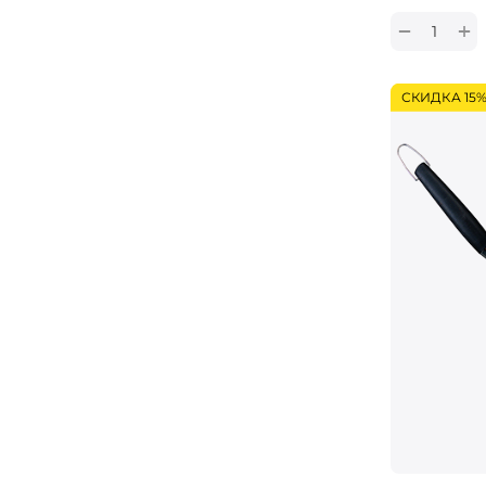
+
−
СКИДКА 15