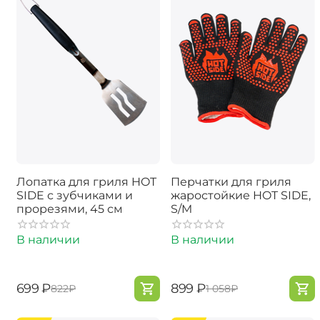
Лопатка для гриля HOT
Перчатки для гриля
SIDE с зубчиками и
жаростойкие HOT SIDE,
прорезями, 45 см
S/M
В наличии
В наличии
‍699‍
₽
‍899‍
₽
‍822‍
₽
‍1 058‍
₽