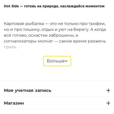
Hot Side — готовь на природе, наслаждайся моментом
Карповая рыбалка — это не только про трофеи,
но и про тишину, отдых и уют на берегу. А когда
всё готово, оснастки заброшены, а
сигнализаторы молчат — самое время разжечь
гриль.
Больше
Hot Side
предлагает компактные газовые и
угольные грили Easy GO, которые идеально
подходят для рыболовных сессий. Они легко
помещаются в багажник, быстро собираются и
позволяют готовить полноценные блюда прямо
Моя учетная запись
на берегу. В ассортименте — также щипцы,
лопатки, термометры, перчатки, решётки,
Магазин
стартеры и другие полезные мелочи.