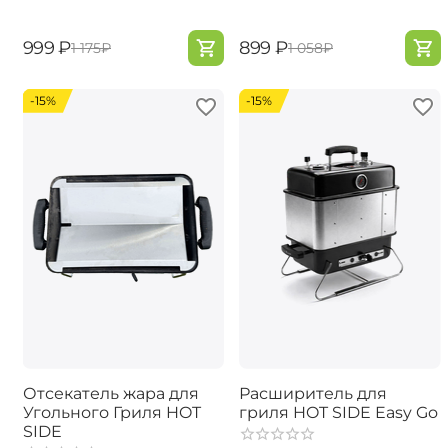
‍999‍
₽
‍899‍
₽
‍1 175‍
₽
‍1 058‍
₽
-15%
-15%
Отсекатель жара для
Расширитель для
Угольного Гриля HOT
гриля HOT SIDE Easy Go
SIDE