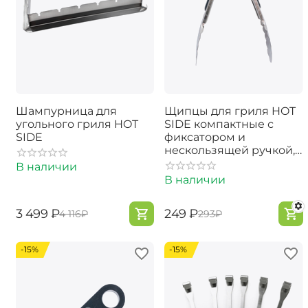
Шампурница для
Щипцы для гриля HOT
угольного гриля HOT
SIDE компактные с
SIDE
фиксатором и
нескользящей ручкой,
23 см
В наличии
В наличии
‍3 499‍
₽
‍249‍
₽
‍4 116‍
₽
‍293‍
₽
-15%
-15%