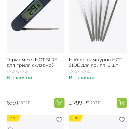
Термометр HOT SIDE
Набор шампуров HOT
для гриля складной
SIDE для гриля, 6 шт
В наличии
В наличии
‍699‍
₽
‍2 799‍
₽
‍822‍
₽
‍3 293‍
₽
-15%
-15%