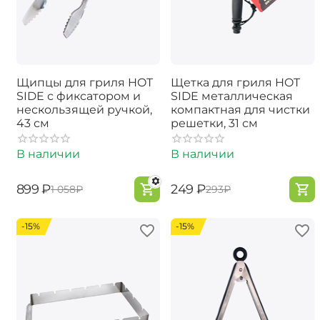
Щипцы для гриля HOT
Щетка для гриля HOT
SIDE с фиксатором и
SIDE металлическая
нескользящей ручкой,
компактная для чистки
43 см
решетки, 31 см
В наличии
В наличии
‍899‍
₽
‍249‍
₽
‍1 058‍
₽
‍293‍
₽
-15%
-15%