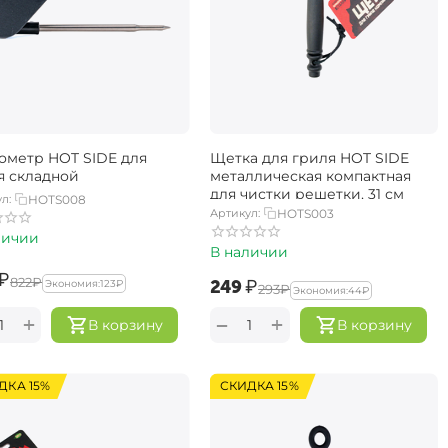
ометр HOT SIDE для
Щетка для гриля HOT SIDE
я складной
металлическая компактная
для чистки решетки, 31 см
л:
HOTS008
Артикул:
HOTS003
личии
В наличии
₽
‍822‍
₽
‍249‍
₽
Экономия:
‍123‍
₽
‍293‍
₽
Экономия:
‍44‍
₽
+
+
−
В корзину
В корзину
ДКА 15%
СКИДКА 15%