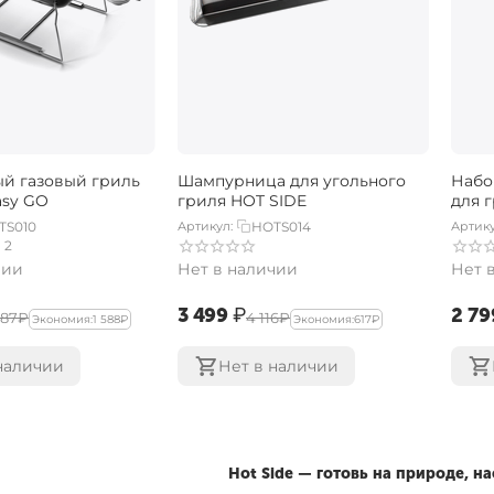
й газовый гриль ​
Шампурница для угольного
Набо
asy GO
гриля HOT SIDE
для г
TS010
Артикул:
HOTS014
Артику
2
чии
Нет в наличии
Нет 
‍3 499‍
₽
‍2 79
587‍
₽
‍4 116‍
₽
Экономия:
‍1 588‍
₽
Экономия:
‍617‍
₽
наличии
Нет в наличии
Hot Side — готовь на природе, 