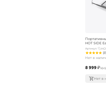
Портативны
HOT SIDE E
Артикул:
HO
Нет в нали
‍8 999‍
₽
‍10 
Нет в 