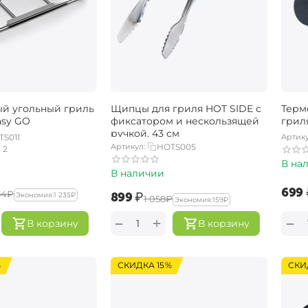
й угольный гриль
Щипцы для гриля HOT SIDE с
Терм
asy GO
фиксатором и нескользящей
грил
ручкой, 43 см
TS011
Артику
Артикул:
HOTS005
2
В на
В наличии
‍699‍
34‍
₽
‍899‍
₽
Экономия:
‍1 235‍
₽
‍1 058‍
₽
Экономия:
‍159‍
₽
+
−
−
В корзину
В корзину
%
СКИДКА 15%
СКИ