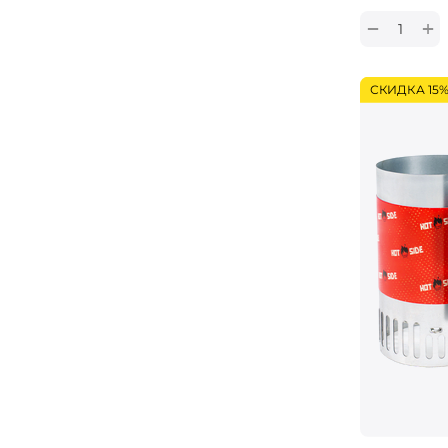
+
−
СКИДКА 15