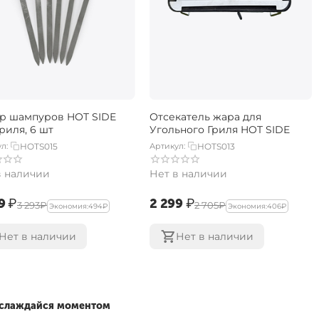
р шампуров HOT SIDE
Отсекатель жара для
риля, 6 шт
Угольного Гриля HOT SIDE
л:
HOTS015
Артикул:
HOTS013
в наличии
Нет в наличии
9‍
₽
‍2 299‍
₽
‍3 293‍
₽
‍2 705‍
₽
Экономия:
‍494‍
₽
Экономия:
‍406‍
₽
Нет в наличии
Нет в наличии
наслаждайся моментом