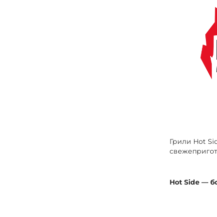
Грили Hot Si
свежепригот
Hot Side — б