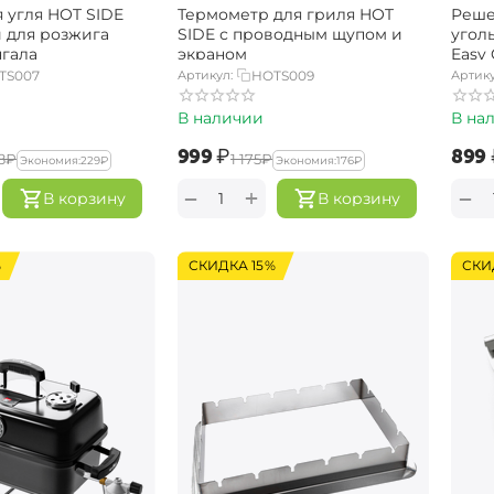
 угля HOT SIDE
Термометр для гриля HOT
Реше
 для розжига
SIDE с проводным щупом и
угол
нгала
экраном
Easy
TS007
Артикул:
HOTS009
Артику
В наличии
В на
‍999‍
₽
‍899‍
8‍
₽
‍1 175‍
₽
Экономия:
‍229‍
₽
Экономия:
‍176‍
₽
+
−
−
В корзину
В корзину
%
СКИДКА 15%
СКИ