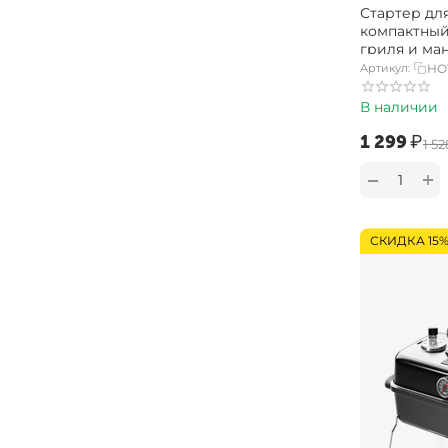
Стартер для
компактный
гриля и ма
Артикул:
HO
В наличии
‍1 299‍
₽
‍1 52
+
−
СКИДКА 15