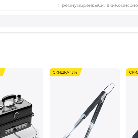
Премиум
Бренды
Скидки
Комиссио
%
СКИДКА 15%
СКИ