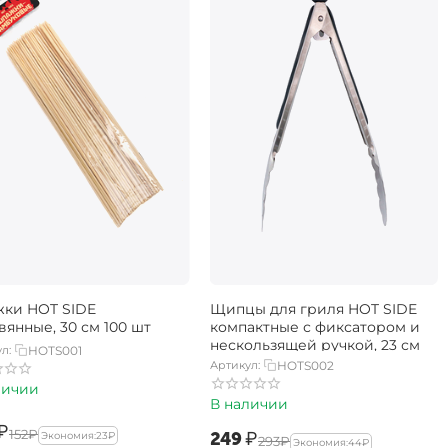
ки HOT SIDE
Щипцы для гриля HOT SIDE
вянные, 30 см 100 шт
компактные с фиксатором и
нескользящей ручкой, 23 см
л:
HOTS001
Артикул:
HOTS002
личии
В наличии
₽
‍152‍
₽
‍249‍
₽
Экономия:
‍23‍
₽
‍293‍
₽
Экономия:
‍44‍
₽