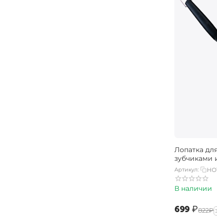
Лопатка для
зубчиками 
Артикул:
HO
В наличии
‍699‍
₽
‍822‍
₽