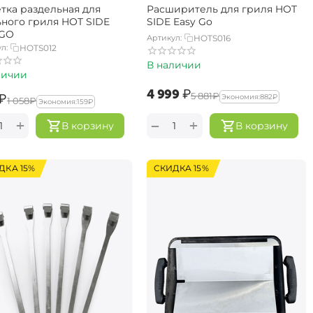
тка раздельная для
Расширитель для гриля HOT
ьного гриля HOT SIDE
SIDE Easy Go
 GO
Артикул:
HOTS016
л:
HOTS012
В наличии
личии
‍4 999‍
₽
‍5 881‍
₽
₽
Экономия:
‍882‍
₽
‍1 058‍
₽
Экономия:
‍159‍
₽
+
+
−
В корзину
В корзину
ДКА 15%
СКИДКА 15%