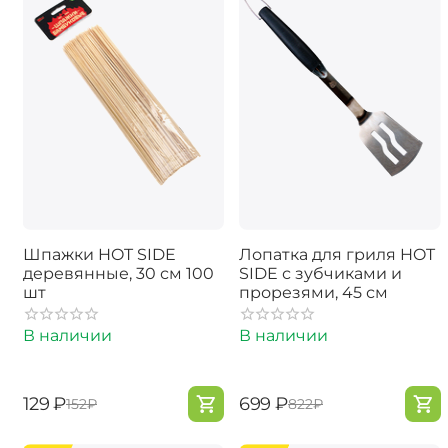
Шпажки HOT SIDE
Лопатка для гриля HOT
деревянные, 30 см 100
SIDE с зубчиками и
шт
прорезями, 45 см
В наличии
В наличии
‍129‍
₽
‍699‍
₽
‍152‍
₽
‍822‍
₽