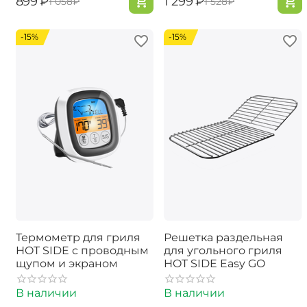
‍899‍
₽
‍1 299‍
₽
‍1 058‍
₽
‍1 528‍
₽
-15%
-15%
Термометр для гриля
Решетка раздельная
HOT SIDE с проводным
для угольного гриля
щупом и экраном
HOT SIDE Easy GO
В наличии
В наличии