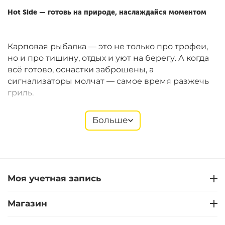
Hot Side — готовь на природе, наслаждайся моментом
Карповая рыбалка — это не только про трофеи,
но и про тишину, отдых и уют на берегу. А когда
всё готово, оснастки заброшены, а
сигнализаторы молчат — самое время разжечь
гриль.
Больше
Hot Side
предлагает компактные газовые и
угольные грили Easy GO, которые идеально
подходят для рыболовных сессий. Они легко
помещаются в багажник, быстро собираются и
позволяют готовить полноценные блюда прямо
Моя учетная запись
на берегу. В ассортименте — также щипцы,
лопатки, термометры, перчатки, решётки,
Магазин
стартеры и другие полезные мелочи.