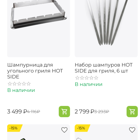
Шампурница для
Набор шампуров HOT
угольного гриля HOT
SIDE для гриля, 6 шт
SIDE
В наличии
В наличии
‍3 499‍
₽
‍2 799‍
₽
‍4 116‍
₽
‍3 293‍
₽
-15%
-15%