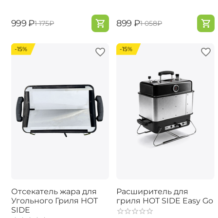
‍999‍
₽
‍899‍
₽
‍1 175‍
₽
‍1 058‍
₽
-15%
-15%
Отсекатель жара для
Расширитель для
Угольного Гриля HOT
гриля HOT SIDE Easy Go
SIDE