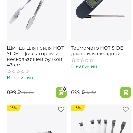
Щипцы для гриля HOT
Термометр HOT SIDE
SIDE с фиксатором и
для гриля складной
нескользящей ручкой,
43 см
В наличии
В наличии
‍899‍
₽
‍699‍
₽
‍1 058‍
₽
‍822‍
₽
-15%
-15%