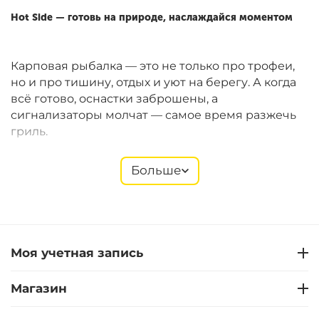
Hot Side — готовь на природе, наслаждайся моментом
Карповая рыбалка — это не только про трофеи,
но и про тишину, отдых и уют на берегу. А когда
всё готово, оснастки заброшены, а
сигнализаторы молчат — самое время разжечь
гриль.
Больше
Hot Side
предлагает компактные газовые и
угольные грили Easy GO, которые идеально
подходят для рыболовных сессий. Они легко
помещаются в багажник, быстро собираются и
позволяют готовить полноценные блюда прямо
Моя учетная запись
на берегу. В ассортименте — также щипцы,
лопатки, термометры, перчатки, решётки,
Магазин
стартеры и другие полезные мелочи.