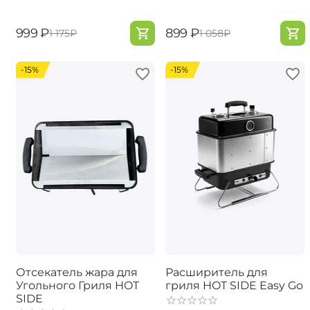
‍999‍
₽
‍899‍
₽
‍1 175‍
₽
‍1 058‍
₽
-15%
-15%
Отсекатель жара для
Расширитель для
Угольного Гриля HOT
гриля HOT SIDE Easy Go
SIDE