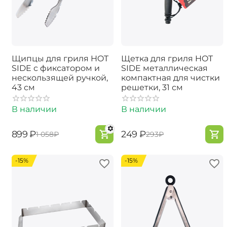
Щипцы для гриля HOT
Щетка для гриля HOT
SIDE с фиксатором и
SIDE металлическая
нескользящей ручкой,
компактная для чистки
43 см
решетки, 31 см
В наличии
В наличии
‍899‍
₽
‍249‍
₽
‍1 058‍
₽
‍293‍
₽
-15%
-15%