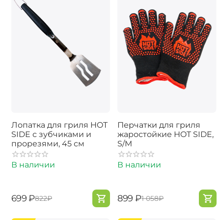
Лопатка для гриля HOT
Перчатки для гриля
SIDE с зубчиками и
жаростойкие HOT SIDE,
прорезями, 45 см
S/M
В наличии
В наличии
‍699‍
₽
‍899‍
₽
‍822‍
₽
‍1 058‍
₽