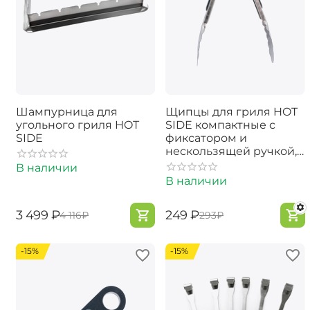
Шампурница для
Щипцы для гриля HOT
угольного гриля HOT
SIDE компактные с
SIDE
фиксатором и
нескользящей ручкой,
23 см
В наличии
В наличии
‍3 499‍
₽
‍249‍
₽
‍4 116‍
₽
‍293‍
₽
-15%
-15%