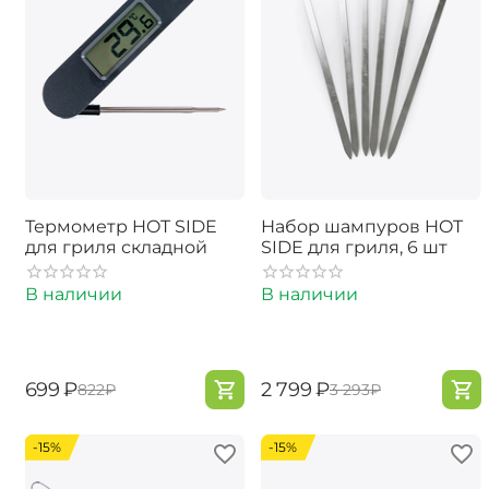
Термометр HOT SIDE
Набор шампуров HOT
для гриля складной
SIDE для гриля, 6 шт
В наличии
В наличии
‍699‍
₽
‍2 799‍
₽
‍822‍
₽
‍3 293‍
₽
-15%
-15%