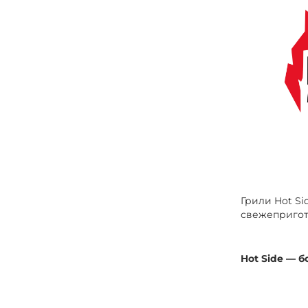
Грили Hot Si
свежепригот
Hot Side — б