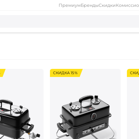
Премиум
Бренды
Скидки
Комиссио
%
СКИДКА 15%
СКИ