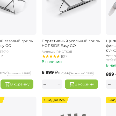
й газовый гриль ​
Портативный угольный гриль
Щипц
asy GO
HOT SIDE Easy GO
фикс
ручко
TS010
Артикул:
HOTS011
Артику
2
2
В наличии
В на
‍6 999‍
₽
587‍
₽
‍8 234‍
₽
‍899‍
Экономия:
‍1 588‍
₽
Экономия:
‍1 235‍
₽
+
−
−
В корзину
В корзину
%
СКИДКА 15%
СКИ