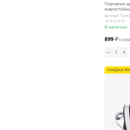
Перчатки д
жаростойки
Артикул:
HO
В наличии
‍899‍
₽
‍1 058‍
+
−
СКИДКА 15