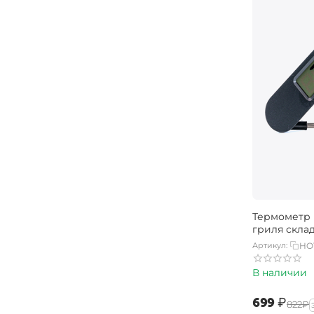
Термометр 
гриля скла
Артикул:
HO
В наличии
‍699‍
₽
‍822‍
₽