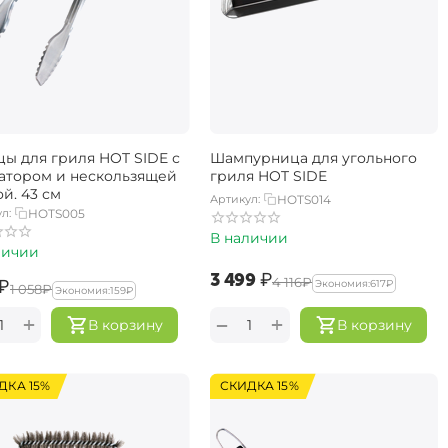
ы для гриля HOT SIDE с
Шампурница для угольного
атором и нескользящей
гриля HOT SIDE
й, 43 см
Артикул:
HOTS014
л:
HOTS005
В наличии
личии
‍3 499‍
₽
‍4 116‍
₽
₽
Экономия:
‍617‍
₽
‍1 058‍
₽
Экономия:
‍159‍
₽
+
+
−
В корзину
В корзину
ДКА 15%
СКИДКА 15%