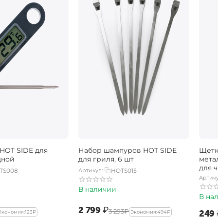
HOT SIDE для
Набор шампуров HOT SIDE
Щетк
дной
для гриля, 6 шт
мета
для ч
TS008
Артикул:
HOTS015
Артику
В наличии
В на
‍2 799‍
₽
‍3 293‍
₽
‍249‍
Экономия:
‍123‍
₽
Экономия:
‍494‍
₽