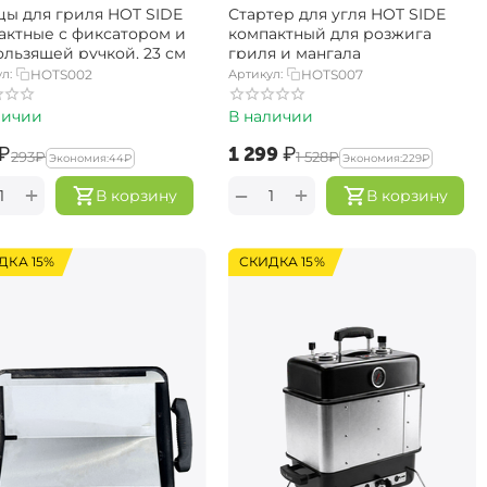
ы для гриля HOT SIDE
Стартер для угля HOT SIDE
актные с фиксатором и
компактный для розжига
ользящей ручкой, 23 см
гриля и мангала
л:
HOTS002
Артикул:
HOTS007
личии
В наличии
₽
‍1 299‍
₽
‍293‍
₽
‍1 528‍
₽
Экономия:
‍44‍
₽
Экономия:
‍229‍
₽
+
+
−
В корзину
В корзину
ДКА 15%
СКИДКА 15%