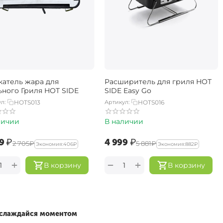
катель жара для
Расширитель для гриля HOT
ьного Гриля HOT SIDE
SIDE Easy Go
л:
HOTS013
Артикул:
HOTS016
личии
В наличии
9‍
₽
‍4 999‍
₽
‍2 705‍
₽
‍5 881‍
₽
Экономия:
‍406‍
₽
Экономия:
‍882‍
₽
+
+
−
В корзину
В корзину
наслаждайся моментом