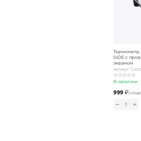
Термометр 
SIDE с про
экраном
Артикул:
HO
В наличии
‍999‍
₽
‍1 175‍
₽
+
−