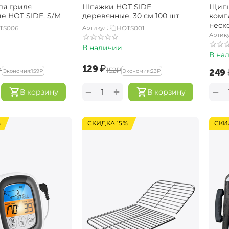
ля гриля
Шпажки HOT SIDE
Щипц
е HOT SIDE, S/M
деревянные, 30 см 100 шт
комп
неск
TS006
Артикул:
HOTS001
Артику
В наличии
В на
‍129‍
₽
₽
‍152‍
₽
‍249‍
Экономия:
‍159‍
₽
Экономия:
‍23‍
₽
+
−
−
В корзину
В корзину
%
СКИДКА 15%
СКИ