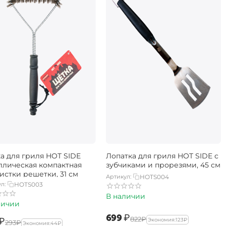
а для гриля HOT SIDE
Лопатка для гриля HOT SIDE с
ллическая компактная
зубчиками и прорезями, 45 см
истки решетки, 31 см
Артикул:
HOTS004
л:
HOTS003
В наличии
личии
‍699‍
₽
‍822‍
₽
₽
Экономия:
‍123‍
₽
‍293‍
₽
Экономия:
‍44‍
₽