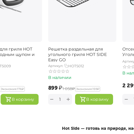
для гриля HOT
Решетка раздельная для
Отсе
водным щупом и
угольного гриля HOT SIDE
Угол
Easy GO
Артику
TS009
Артикул:
HOTS012
В на
В наличии
‍2 29
‍899‍
₽
‍1 058‍
₽
Экономия:
‍176‍
₽
Экономия:
‍159‍
₽
+
−
−
В корзину
В корзину
Hot Side — готовь на природе, 