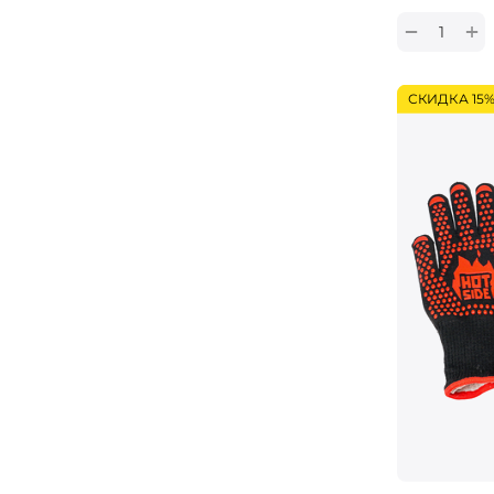
+
−
СКИДКА 15