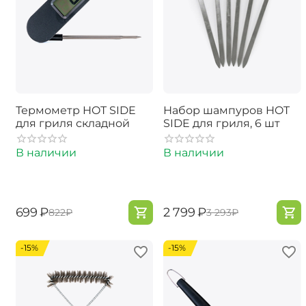
Термометр HOT SIDE
Набор шампуров HOT
для гриля складной
SIDE для гриля, 6 шт
В наличии
В наличии
‍699‍
₽
‍2 799‍
₽
‍822‍
₽
‍3 293‍
₽
-15%
-15%