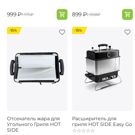
‍999‍
₽
‍899‍
₽
‍1 175‍
₽
‍1 058‍
₽
-15%
-15%
Отсекатель жара для
Расширитель для
Угольного Гриля HOT
гриля HOT SIDE Easy Go
SIDE