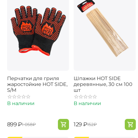
Перчатки для гриля
Шпажки HOT SIDE
жаростойкие HOT SIDE,
деревянные, 30 см 100
S/M
шт
В наличии
В наличии
‍899‍
₽
‍129‍
₽
‍1 058‍
₽
‍152‍
₽