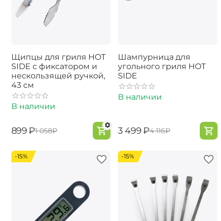
Щипцы для гриля HOT
Шампурница для
SIDE с фиксатором и
угольного гриля HOT
нескользящей ручкой,
SIDE
43 см
В наличии
В наличии
‍899‍
₽
‍3 499‍
₽
‍1 058‍
₽
‍4 116‍
₽
-15%
-15%