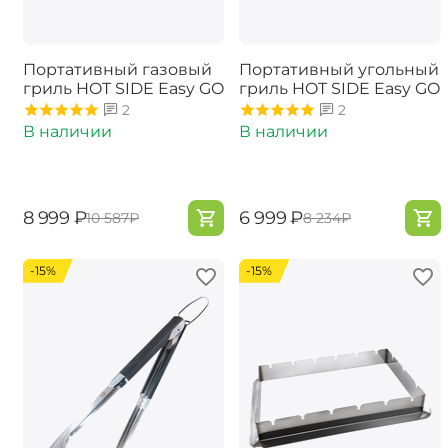
Портативный газовый
Портативный угольный
гриль ​HOT SIDE Easy GO
гриль HOT SIDE Easy GO
2
2
В наличии
В наличии
‍8 999‍
₽
‍6 999‍
₽
‍10 587‍
₽
‍8 234‍
₽
-15%
-15%