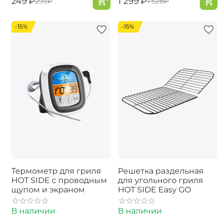
‍249‍
₽
‍1 299‍
₽
‍293‍
₽
‍1 528‍
₽
-15%
-15%
Термометр для гриля
Решетка раздельная
HOT SIDE с проводным
для угольного гриля
щупом и экраном
HOT SIDE Easy GO
В наличии
В наличии