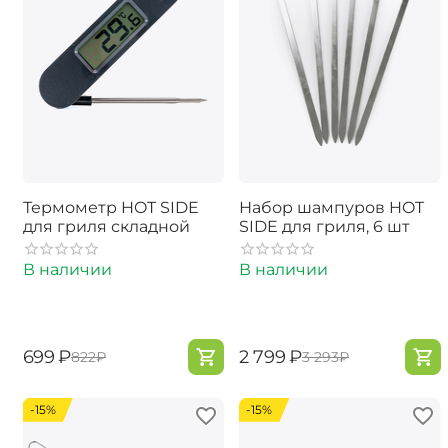
Термометр HOT SIDE
Набор шампуров HOT
для гриля складной
SIDE для гриля, 6 шт
В наличии
В наличии
‍699‍
₽
‍2 799‍
₽
‍822‍
₽
‍3 293‍
₽
-15%
-15%