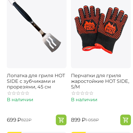
Лопатка для гриля HOT
Перчатки для гриля
SIDE с зубчиками и
жаростойкие HOT SIDE,
прорезями, 45 см
S/M
В наличии
В наличии
‍699‍
₽
‍899‍
₽
‍822‍
₽
‍1 058‍
₽