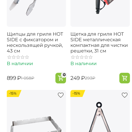
Щипцы для гриля HOT
Щетка для гриля HOT
SIDE с фиксатором и
SIDE металлическая
нескользящей ручкой,
компактная для чистки
43 см
решетки, 31 см
В наличии
В наличии
‍899‍
₽
‍249‍
₽
‍1 058‍
₽
‍293‍
₽
-15%
-15%