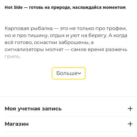
Hot Side — готовь на природе, наслаждайся моментом
Карповая рыбалка — это не только про трофеи,
но и про тишину, отдых и уют на берегу. А когда
всё готово, оснастки заброшены, а
сигнализаторы молчат — самое время разжечь
гриль.
Больше
Hot Side
предлагает компактные газовые и
угольные грили Easy GO, которые идеально
подходят для рыболовных сессий. Они легко
помещаются в багажник, быстро собираются и
позволяют готовить полноценные блюда прямо
Моя учетная запись
на берегу. В ассортименте — также щипцы,
лопатки, термометры, перчатки, решётки,
Магазин
стартеры и другие полезные мелочи.