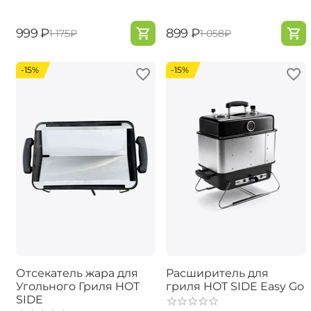
‍999‍
₽
‍899‍
₽
‍1 175‍
₽
‍1 058‍
₽
-15%
-15%
Отсекатель жара для
Расширитель для
Угольного Гриля HOT
гриля HOT SIDE Easy Go
SIDE