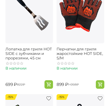
Лопатка для гриля HOT
Перчатки для гриля
SIDE с зубчиками и
жаростойкие HOT SIDE,
прорезями, 45 см
S/M
В наличии
В наличии
‍699‍
₽
‍899‍
₽
‍822‍
₽
‍1 058‍
₽
-15%
-15%