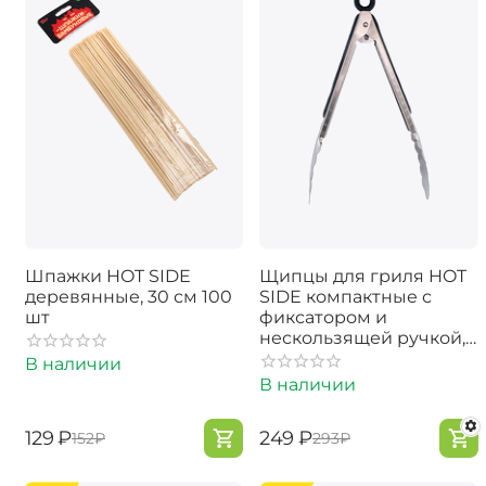
Шпажки HOT SIDE
Щипцы для гриля HOT
деревянные, 30 см 100
SIDE компактные с
шт
фиксатором и
нескользящей ручкой,
23 см
В наличии
В наличии
‍129‍
₽
‍249‍
₽
‍152‍
₽
‍293‍
₽