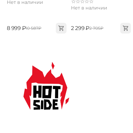
Нет в наличии
Нет в наличии
‍8 999‍
₽
‍2 299‍
₽
‍10 587‍
₽
‍2 705‍
₽