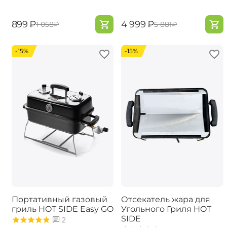
‍899‍
₽
‍4 999‍
₽
‍1 058‍
₽
‍5 881‍
₽
-15%
-15%
Портативный газовый
Отсекатель жара для
гриль ​HOT SIDE Easy GO
Угольного Гриля HOT
SIDE
2