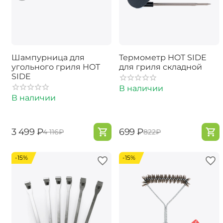
Шампурница для
Термометр HOT SIDE
угольного гриля HOT
для гриля складной
SIDE
В наличии
В наличии
‍3 499‍
₽
‍699‍
₽
‍4 116‍
₽
‍822‍
₽
-15%
-15%