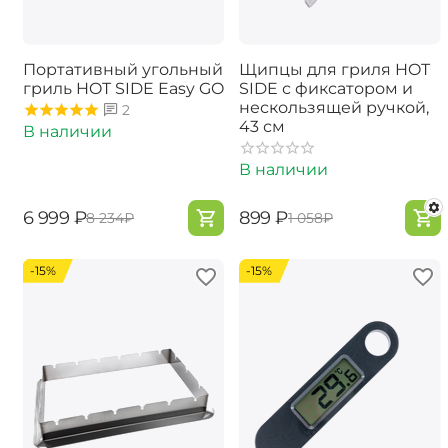
Портативный угольный
Щипцы для гриля HOT
гриль HOT SIDE Easy GO
SIDE с фиксатором и
нескользящей ручкой,
2
43 см
В наличии
В наличии
‍6 999‍
₽
‍899‍
₽
‍8 234‍
₽
‍1 058‍
₽
-15%
-15%