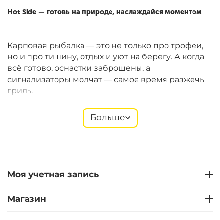
Hot Side — готовь на природе, наслаждайся моментом
Карповая рыбалка — это не только про трофеи,
но и про тишину, отдых и уют на берегу. А когда
всё готово, оснастки заброшены, а
сигнализаторы молчат — самое время разжечь
гриль.
Больше
Hot Side
предлагает компактные газовые и
угольные грили Easy GO, которые идеально
подходят для рыболовных сессий. Они легко
помещаются в багажник, быстро собираются и
позволяют готовить полноценные блюда прямо
Моя учетная запись
на берегу. В ассортименте — также щипцы,
лопатки, термометры, перчатки, решётки,
Магазин
стартеры и другие полезные мелочи.