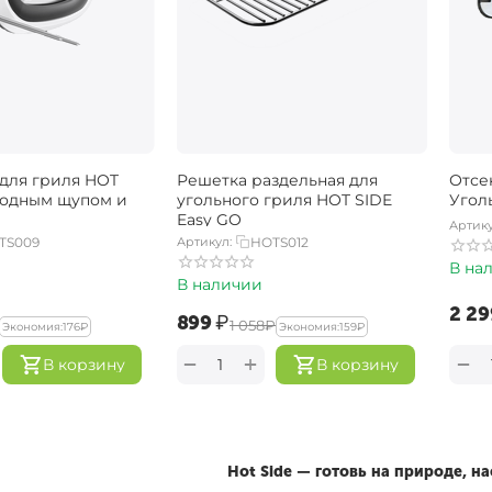
для гриля HOT
Решетка раздельная для
Отсе
водным щупом и
угольного гриля HOT SIDE
Угол
Easy GO
Артику
TS009
Артикул:
HOTS012
В на
В наличии
‍2 29
‍899‍
₽
‍1 058‍
₽
Экономия:
‍176‍
₽
Экономия:
‍159‍
₽
+
−
−
В корзину
В корзину
Hot Side — готовь на природе, 