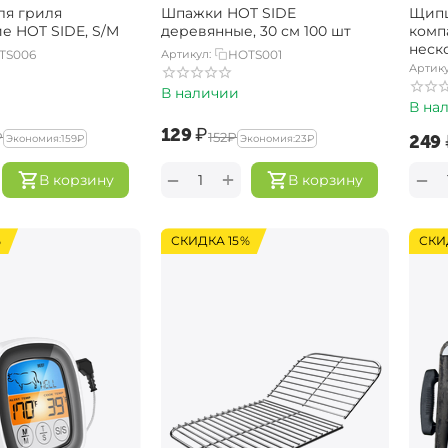
ля гриля
Шпажки HOT SIDE
Щипц
е HOT SIDE, S/M
деревянные, 30 см 100 шт
комп
неск
TS006
Артикул:
HOTS001
Артику
В наличии
В на
‍129‍
₽
₽
‍152‍
₽
‍249‍
Экономия:
‍159‍
₽
Экономия:
‍23‍
₽
+
−
−
В корзину
В корзину
%
СКИДКА 15%
СКИ