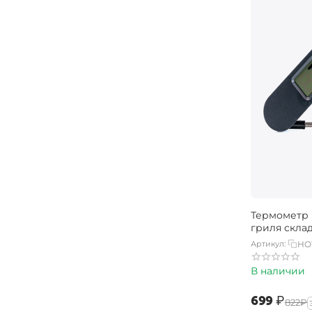
Термометр 
гриля скла
Артикул:
HO
В наличии
‍699‍
₽
‍822‍
₽