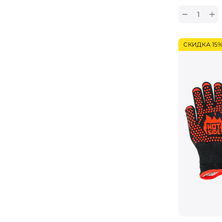
+
−
СКИДКА 15