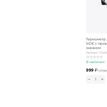
Термометр 
SIDE с про
экраном
Артикул:
HO
В наличии
‍999‍
₽
‍1 175‍
₽
+
−