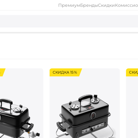
Премиум
Бренды
Скидки
Комиссио
%
СКИДКА 15%
СКИ