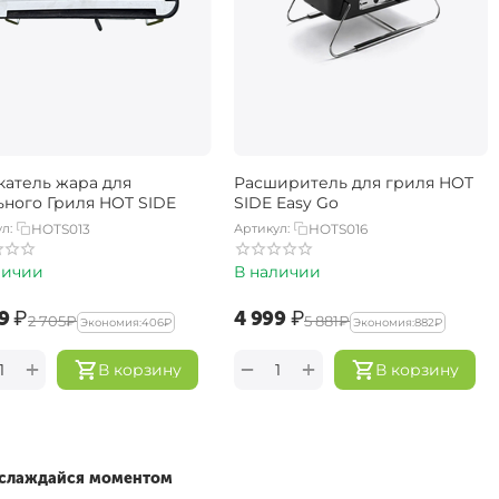
катель жара для
Расширитель для гриля HOT
ьного Гриля HOT SIDE
SIDE Easy Go
л:
HOTS013
Артикул:
HOTS016
личии
В наличии
9‍
₽
‍4 999‍
₽
‍2 705‍
₽
‍5 881‍
₽
Экономия:
‍406‍
₽
Экономия:
‍882‍
₽
+
+
−
В корзину
В корзину
наслаждайся моментом