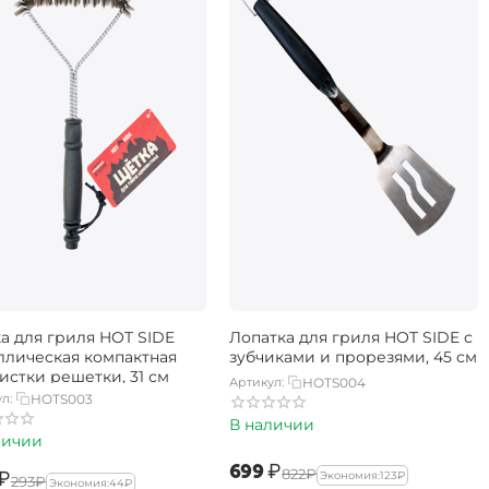
а для гриля HOT SIDE
Лопатка для гриля HOT SIDE с
ллическая компактная
зубчиками и прорезями, 45 см
истки решетки, 31 см
Артикул:
HOTS004
л:
HOTS003
В наличии
личии
‍699‍
₽
‍822‍
₽
₽
Экономия:
‍123‍
₽
‍293‍
₽
Экономия:
‍44‍
₽