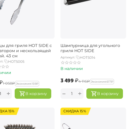
ы для гриля HOT SIDE с
Шампурница для угольного
атором и нескользящей
гриля HOT SIDE
й, 43 см
Артикул:
HOTS014
л:
HOTS005
В наличии
личии
‍3 499‍
₽
‍4 116‍
₽
₽
Экономия:
‍617‍
₽
‍1 058‍
₽
Экономия:
‍159‍
₽
+
+
−
В корзину
В корзину
ДКА 15%
СКИДКА 15%