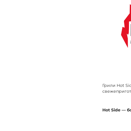
Грили Hot Si
свежепригот
Hot Side — б