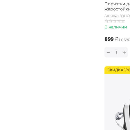
Перчатки д
жаростойки
Артикул:
HO
В наличии
‍899‍
₽
‍1 058‍
+
−
СКИДКА 15