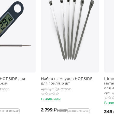
HOT SIDE для
Набор шампуров HOT SIDE
Щетк
дной
для гриля, 6 шт
мета
для ч
TS008
Артикул:
HOTS015
Артику
В наличии
В на
‍2 799‍
₽
‍3 293‍
₽
‍249‍
Экономия:
‍123‍
₽
Экономия:
‍494‍
₽