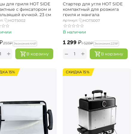
ы для гриля HOT SIDE
Стартер для угля HOT SIDE
актные с фиксатором и
компактный для розжига
ользящей ручкой, 23 см
гриля и мангала
л:
HOTS002
Артикул:
HOTS007
личии
В наличии
₽
‍1 299‍
₽
‍293‍
₽
‍1 528‍
₽
Экономия:
‍44‍
₽
Экономия:
‍229‍
₽
+
+
−
В корзину
В корзину
ДКА 15%
СКИДКА 15%