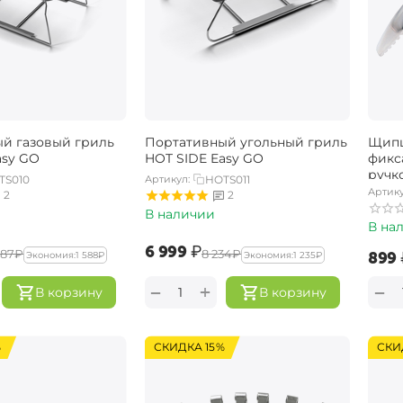
й газовый гриль ​
Портативный угольный гриль
Щипц
asy GO
HOT SIDE Easy GO
фикс
ручко
TS010
Артикул:
HOTS011
Артику
2
2
В наличии
В на
‍6 999‍
₽
587‍
₽
‍8 234‍
₽
‍899‍
Экономия:
‍1 588‍
₽
Экономия:
‍1 235‍
₽
+
−
−
В корзину
В корзину
%
СКИДКА 15%
СКИ