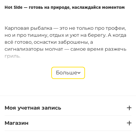
Hot Side — готовь на природе, наслаждайся моментом
Карповая рыбалка — это не только про трофеи,
но и про тишину, отдых и уют на берегу. А когда
всё готово, оснастки заброшены, а
сигнализаторы молчат — самое время разжечь
гриль.
Больше
Hot Side
предлагает компактные газовые и
угольные грили Easy GO, которые идеально
подходят для рыболовных сессий. Они легко
помещаются в багажник, быстро собираются и
позволяют готовить полноценные блюда прямо
Моя учетная запись
на берегу. В ассортименте — также щипцы,
лопатки, термометры, перчатки, решётки,
Магазин
стартеры и другие полезные мелочи.