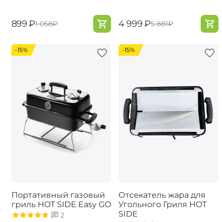
‍899‍
₽
‍4 999‍
₽
‍1 058‍
₽
‍5 881‍
₽
-15%
-15%
Портативный газовый
Отсекатель жара для
гриль ​HOT SIDE Easy GO
Угольного Гриля HOT
SIDE
2