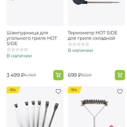
Шампурница для
Термометр HOT SIDE
угольного гриля HOT
для гриля складной
SIDE
В наличии
В наличии
‍3 499‍
₽
‍699‍
₽
‍4 116‍
₽
‍822‍
₽
-15%
-15%