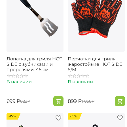
Лопатка для гриля HOT
Перчатки для гриля
SIDE с зубчиками и
жаростойкие HOT SIDE,
прорезями, 45 см
S/M
В наличии
В наличии
‍699‍
₽
‍899‍
₽
‍822‍
₽
‍1 058‍
₽
-15%
-15%