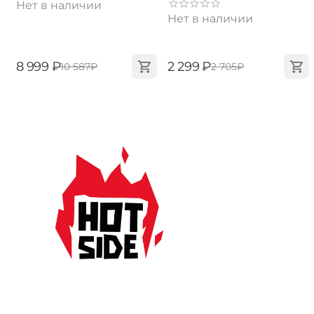
Нет в наличии
Нет в наличии
‍8 999‍
₽
‍2 299‍
₽
‍10 587‍
₽
‍2 705‍
₽