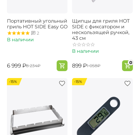
Портативный угольный
Щипцы для гриля HOT
гриль HOT SIDE Easy GO
SIDE с фиксатором и
нескользящей ручкой,
2
43 см
В наличии
В наличии
‍6 999‍
₽
‍899‍
₽
‍8 234‍
₽
‍1 058‍
₽
-15%
-15%