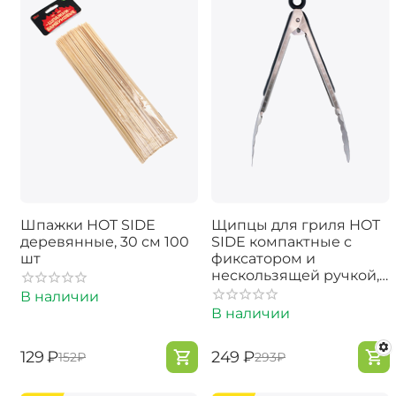
Шпажки HOT SIDE
Щипцы для гриля HOT
деревянные, 30 см 100
SIDE компактные с
шт
фиксатором и
нескользящей ручкой,
23 см
В наличии
В наличии
‍129‍
₽
‍249‍
₽
‍152‍
₽
‍293‍
₽