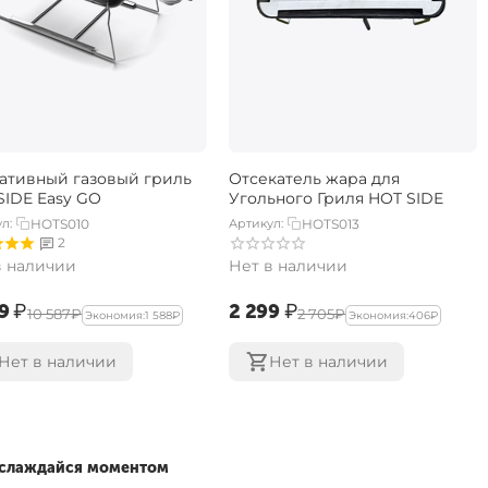
ативный газовый гриль ​
Отсекатель жара для
SIDE Easy GO
Угольного Гриля HOT SIDE
л:
HOTS010
Артикул:
HOTS013
2
в наличии
Нет в наличии
9‍
₽
‍2 299‍
₽
‍10 587‍
₽
‍2 705‍
₽
Экономия:
‍1 588‍
₽
Экономия:
‍406‍
₽
Нет в наличии
Нет в наличии
наслаждайся моментом