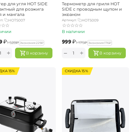
тер для угля HOT SIDE
Термометр для гриля HOT
актный для розжига
SIDE с проводным щупом и
я и мангала
экраном
л:
HOTS007
Артикул:
HOTS009
личии
В наличии
9‍
₽
‍999‍
₽
‍1 528‍
₽
‍1 175‍
₽
Экономия:
‍229‍
₽
Экономия:
‍176‍
₽
+
+
−
В корзину
В корзину
ДКА 15%
СКИДКА 15%