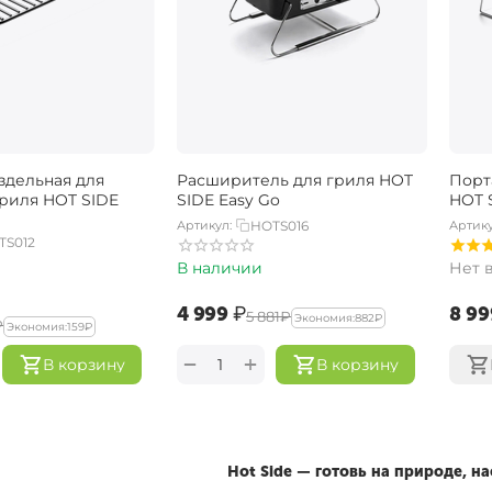
здельная для
Расширитель для гриля HOT
Порт
гриля HOT SIDE
SIDE Easy Go
HOT 
Артикул:
HOTS016
Артику
TS012
В наличии
Нет 
‍4 999‍
₽
‍8 99
‍5 881‍
₽
Экономия:
‍882‍
₽
₽
Экономия:
‍159‍
₽
+
−
В корзину
В корзину
Hot Side — готовь на природе, 