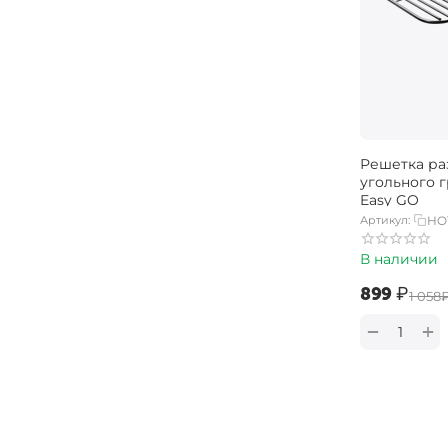
Решетка ра
угольного 
Easy GO
Артикул:
HO
В наличии
‍899‍
₽
‍1 058‍
+
−