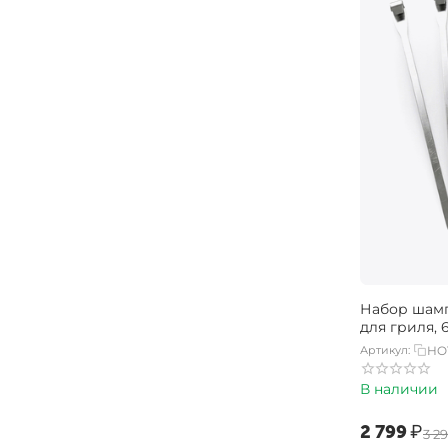
Набор шамп
для гриля, 
Артикул:
HO
В наличии
‍2 799‍
₽
‍3 29