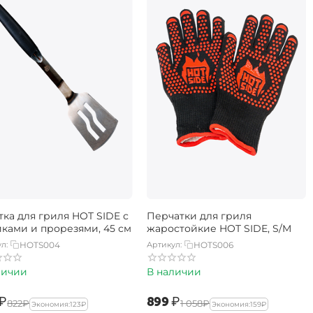
тка для гриля HOT SIDE с
Перчатки для гриля
иками и прорезями, 45 см
жаростойкие HOT SIDE, S/M
л:
HOTS004
Артикул:
HOTS006
личии
В наличии
₽
‍899‍
₽
‍822‍
₽
‍1 058‍
₽
Экономия:
‍123‍
₽
Экономия:
‍159‍
₽