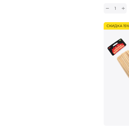
+
−
СКИДКА 15