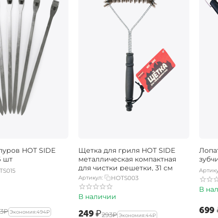
уров HOT SIDE
Щетка для гриля HOT SIDE
Лопа
6 шт
металлическая компактная
зубч
для чистки решетки, 31 см
TS015
Артику
Артикул:
HOTS003
В на
В наличии
‍699‍
3‍
₽
‍249‍
₽
Экономия:
‍494‍
₽
‍293‍
₽
Экономия:
‍44‍
₽