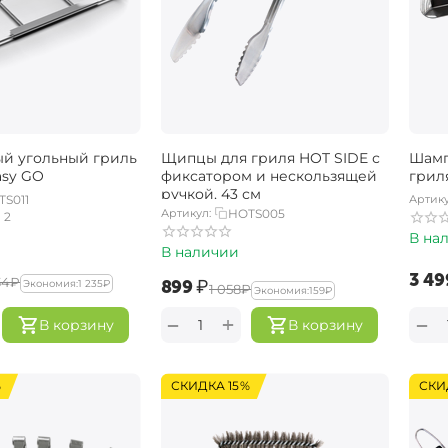
й угольный гриль
Щипцы для гриля HOT SIDE с
Шамп
asy GO
фиксатором и нескользящей
грил
ручкой, 43 см
TS011
Артику
Артикул:
HOTS005
2
В на
В наличии
‍3 49
34‍
₽
‍899‍
₽
Экономия:
‍1 235‍
₽
‍1 058‍
₽
Экономия:
‍159‍
₽
+
−
−
В корзину
В корзину
%
СКИДКА 15%
СКИ