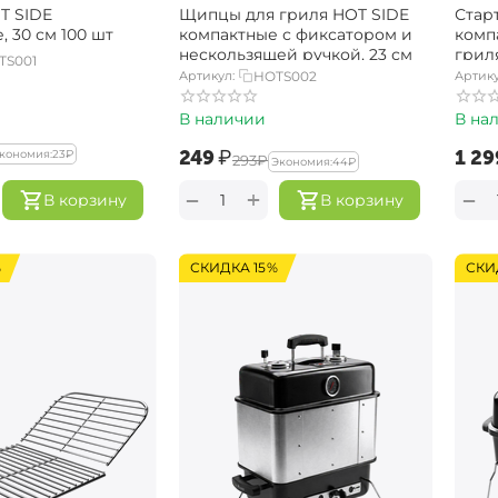
T SIDE
Щипцы для гриля HOT SIDE
Стар
 30 см 100 шт
компактные с фиксатором и
комп
нескользящей ручкой, 23 см
грил
TS001
Артикул:
HOTS002
Артику
В наличии
В на
‍249‍
₽
‍1 29
кономия:
‍23‍
₽
‍293‍
₽
Экономия:
‍44‍
₽
+
−
−
В корзину
В корзину
%
СКИДКА 15%
СКИ