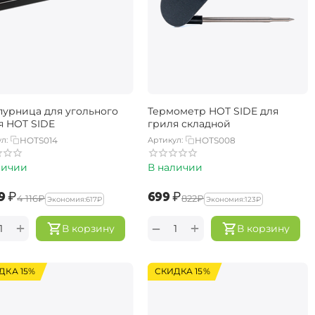
урница для угольного
Термометр HOT SIDE для
я HOT SIDE
гриля складной
л:
HOTS014
Артикул:
HOTS008
личии
В наличии
9‍
₽
‍699‍
₽
‍4 116‍
₽
‍822‍
₽
Экономия:
‍617‍
₽
Экономия:
‍123‍
₽
+
+
−
В корзину
В корзину
ДКА 15%
СКИДКА 15%