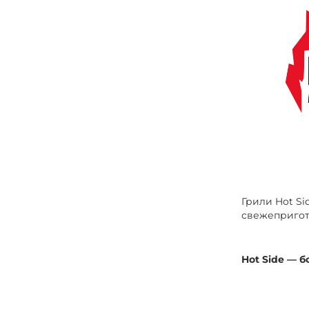
Грили Hot Si
свежепригот
Hot Side — б