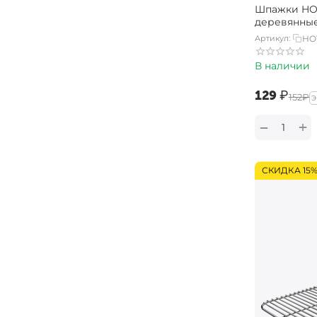
Шпажки HO
деревянные,
Артикул:
HO
В наличии
‍129‍
₽
‍152‍
₽
Э
+
−
СКИДКА 15