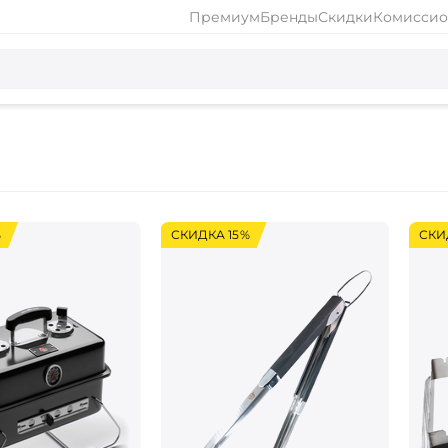
Премиум
Бренды
Скидки
Комиссио
%
СКИДКА 15%
СКИ