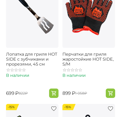
Лопатка для гриля HOT
Перчатки для гриля
SIDE с зубчиками и
жаростойкие HOT SIDE,
прорезями, 45 см
S/M
В наличии
В наличии
‍699‍
₽
‍899‍
₽
‍822‍
₽
‍1 058‍
₽
-15%
-15%