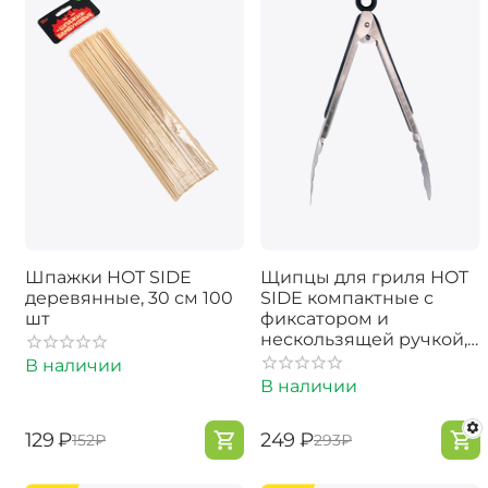
Шпажки HOT SIDE
Щипцы для гриля HOT
деревянные, 30 см 100
SIDE компактные с
шт
фиксатором и
нескользящей ручкой,
23 см
В наличии
В наличии
‍129‍
₽
‍249‍
₽
‍152‍
₽
‍293‍
₽