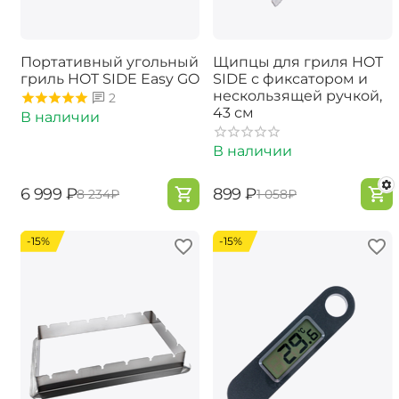
Портативный угольный
Щипцы для гриля HOT
гриль HOT SIDE Easy GO
SIDE с фиксатором и
нескользящей ручкой,
2
43 см
В наличии
В наличии
‍6 999‍
₽
‍899‍
₽
‍8 234‍
₽
‍1 058‍
₽
-15%
-15%