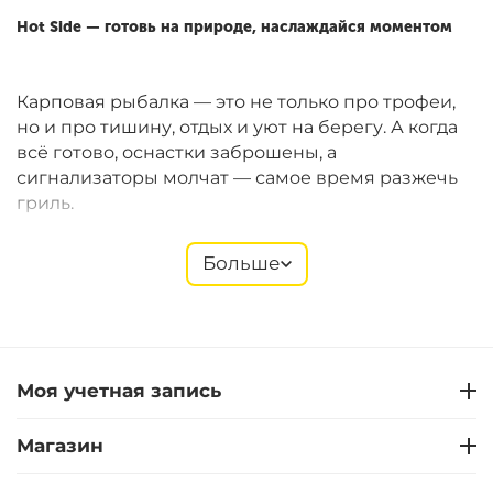
Hot Side — готовь на природе, наслаждайся моментом
Карповая рыбалка — это не только про трофеи,
но и про тишину, отдых и уют на берегу. А когда
всё готово, оснастки заброшены, а
сигнализаторы молчат — самое время разжечь
гриль.
Больше
Hot Side
предлагает компактные газовые и
угольные грили Easy GO, которые идеально
подходят для рыболовных сессий. Они легко
помещаются в багажник, быстро собираются и
позволяют готовить полноценные блюда прямо
Моя учетная запись
на берегу. В ассортименте — также щипцы,
лопатки, термометры, перчатки, решётки,
Магазин
стартеры и другие полезные мелочи.