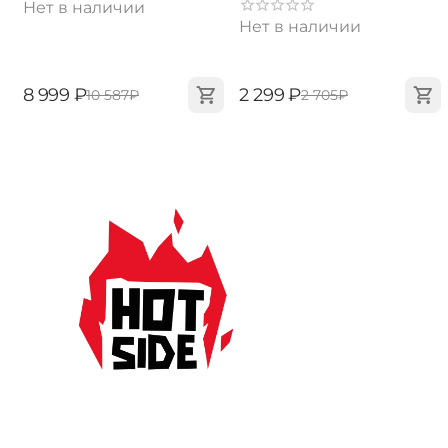
Нет в наличии
Нет в наличии
‍8 999‍
₽
‍2 299‍
₽
‍10 587‍
₽
‍2 705‍
₽