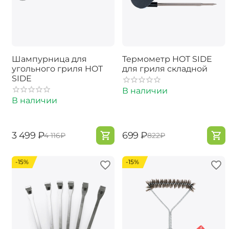
Шампурница для
Термометр HOT SIDE
угольного гриля HOT
для гриля складной
SIDE
В наличии
В наличии
‍3 499‍
₽
‍699‍
₽
‍4 116‍
₽
‍822‍
₽
-15%
-15%