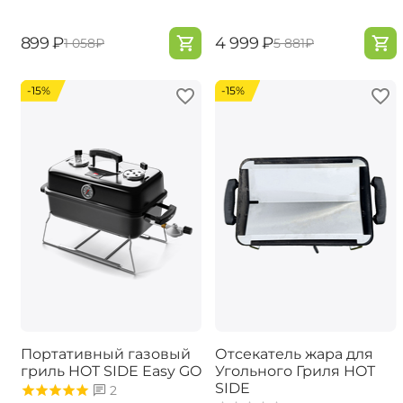
‍899‍
₽
‍4 999‍
₽
‍1 058‍
₽
‍5 881‍
₽
-15%
-15%
Портативный газовый
Отсекатель жара для
гриль ​HOT SIDE Easy GO
Угольного Гриля HOT
SIDE
2