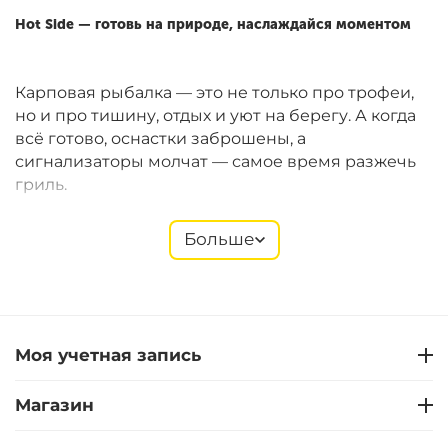
Hot Side — готовь на природе, наслаждайся моментом
Карповая рыбалка — это не только про трофеи,
но и про тишину, отдых и уют на берегу. А когда
всё готово, оснастки заброшены, а
сигнализаторы молчат — самое время разжечь
гриль.
Больше
Hot Side
предлагает компактные газовые и
угольные грили Easy GO, которые идеально
подходят для рыболовных сессий. Они легко
помещаются в багажник, быстро собираются и
позволяют готовить полноценные блюда прямо
Моя учетная запись
на берегу. В ассортименте — также щипцы,
лопатки, термометры, перчатки, решётки,
Магазин
стартеры и другие полезные мелочи.