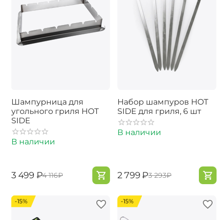
Шампурница для
Набор шампуров HOT
угольного гриля HOT
SIDE для гриля, 6 шт
SIDE
В наличии
В наличии
‍3 499‍
₽
‍2 799‍
₽
‍4 116‍
₽
‍3 293‍
₽
-15%
-15%