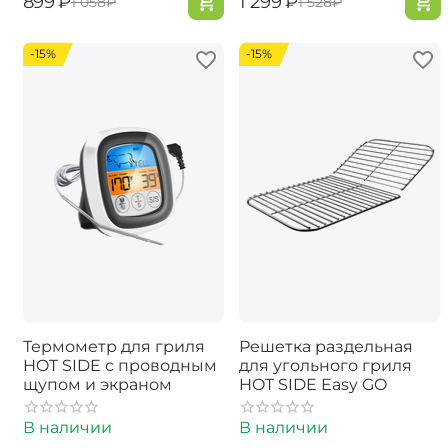
‍899‍
₽
‍1 299‍
₽
‍1 058‍
₽
‍1 528‍
₽
-15%
-15%
Термометр для гриля
Решетка раздельная
HOT SIDE с проводным
для угольного гриля
щупом и экраном
HOT SIDE Easy GO
В наличии
В наличии