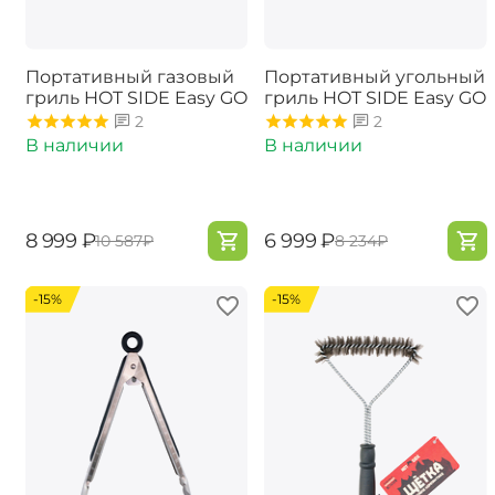
Портативный газовый
Портативный угольный
гриль ​HOT SIDE Easy GO
гриль HOT SIDE Easy GO
2
2
В наличии
В наличии
‍8 999‍
₽
‍6 999‍
₽
‍10 587‍
₽
‍8 234‍
₽
-15%
-15%