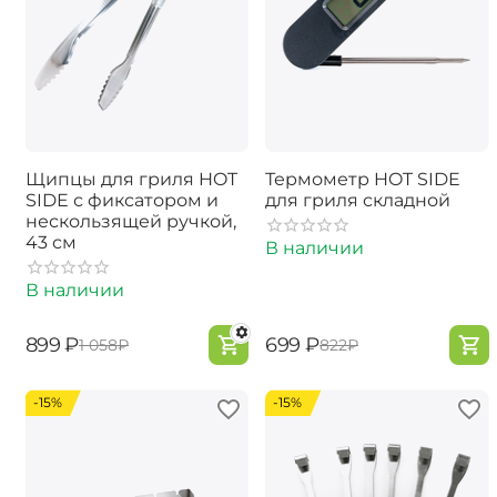
Щипцы для гриля HOT
Термометр HOT SIDE
SIDE с фиксатором и
для гриля складной
нескользящей ручкой,
43 см
В наличии
В наличии
‍899‍
₽
‍699‍
₽
‍1 058‍
₽
‍822‍
₽
-15%
-15%