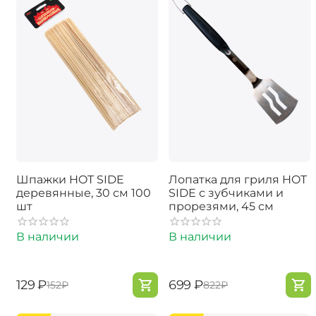
Шпажки HOT SIDE
Лопатка для гриля HOT
деревянные, 30 см 100
SIDE с зубчиками и
шт
прорезями, 45 см
В наличии
В наличии
‍129‍
₽
‍699‍
₽
‍152‍
₽
‍822‍
₽