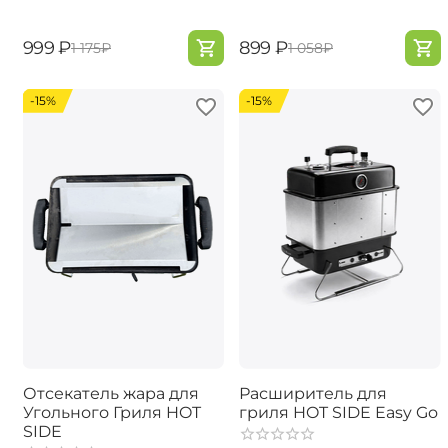
‍999‍
₽
‍899‍
₽
‍1 175‍
₽
‍1 058‍
₽
-15%
-15%
Отсекатель жара для
Расширитель для
Угольного Гриля HOT
гриля HOT SIDE Easy Go
SIDE