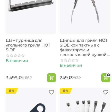
Шампурница для
Щипцы для гриля HOT
угольного гриля HOT
SIDE компактные с
SIDE
фиксатором и
нескользящей ручкой,
23 см
В наличии
В наличии
‍3 499‍
₽
‍249‍
₽
‍4 116‍
₽
‍293‍
₽
-15%
-15%