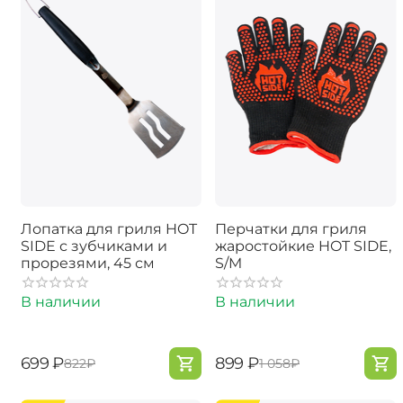
Лопатка для гриля HOT
Перчатки для гриля
SIDE с зубчиками и
жаростойкие HOT SIDE,
прорезями, 45 см
S/M
В наличии
В наличии
‍699‍
₽
‍899‍
₽
‍822‍
₽
‍1 058‍
₽