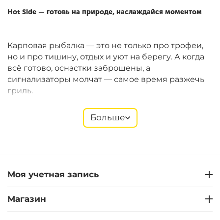
Hot Side — готовь на природе, наслаждайся моментом
Карповая рыбалка — это не только про трофеи,
но и про тишину, отдых и уют на берегу. А когда
всё готово, оснастки заброшены, а
сигнализаторы молчат — самое время разжечь
гриль.
Больше
Hot Side
предлагает компактные газовые и
угольные грили Easy GO, которые идеально
подходят для рыболовных сессий. Они легко
помещаются в багажник, быстро собираются и
позволяют готовить полноценные блюда прямо
Моя учетная запись
на берегу. В ассортименте — также щипцы,
лопатки, термометры, перчатки, решётки,
Магазин
стартеры и другие полезные мелочи.