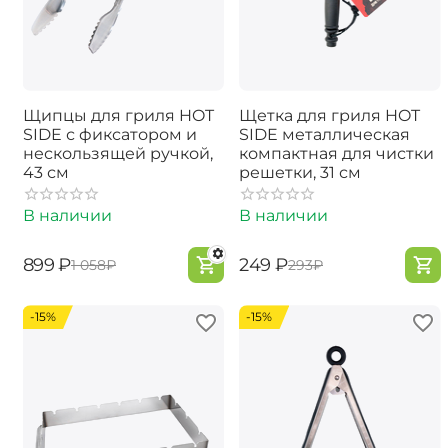
Щипцы для гриля HOT
Щетка для гриля HOT
SIDE с фиксатором и
SIDE металлическая
нескользящей ручкой,
компактная для чистки
43 см
решетки, 31 см
В наличии
В наличии
‍899‍
₽
‍249‍
₽
‍1 058‍
₽
‍293‍
₽
-15%
-15%