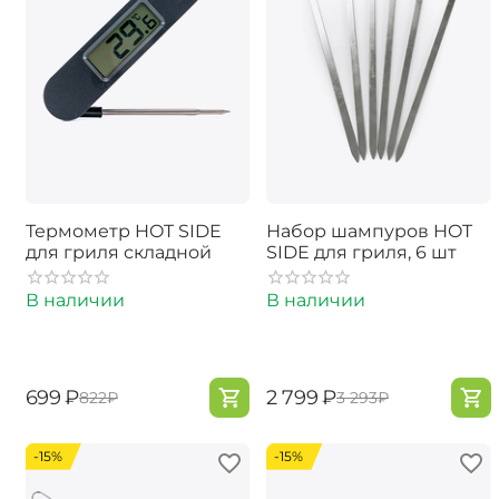
Термометр HOT SIDE
Набор шампуров HOT
для гриля складной
SIDE для гриля, 6 шт
В наличии
В наличии
‍699‍
₽
‍2 799‍
₽
‍822‍
₽
‍3 293‍
₽
-15%
-15%