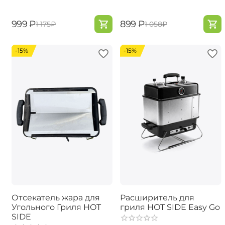
‍999‍
₽
‍899‍
₽
‍1 175‍
₽
‍1 058‍
₽
-15%
-15%
Отсекатель жара для
Расширитель для
Угольного Гриля HOT
гриля HOT SIDE Easy Go
SIDE