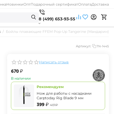
нка
Новинки
Опт
Подарочный сертификат
Оплата
Доставка
8 (499) 653-93-55
s
/
Бойлы плавающие FFEM Pop-Up Tangerine (Мандарин) 1
Артикул:
TN-1445
Написать отзыв
‍670‍
₽
В наличии
Рекомендуем
Нож для работы с насадками
Carptoday Rig Blade 9 мм
‍399‍
₽
‍481‍
₽