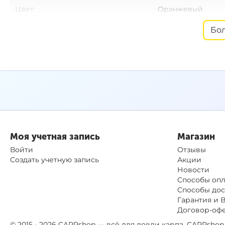
Цвет:
Оранжевый
Упаковка:
Банка 150 мл / 45 
Бо
Вид:
Pop-Up
Срок годности:
2 года
Производитель:
FFEM Baits, Росси
Моя учетная запись
Магазин
Войти
Отзывы
Создать учетную запись
Акции
Новости
Способы оп
Способы дос
Гарантия и 
Договор-оф
© 2015 - 2026 CARPshop — всё для ловли карпа. CARPsh