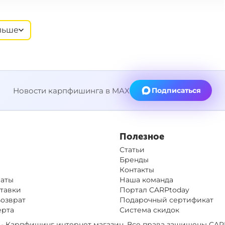
шт.
льше
я
Новости карпфишинга в MAX
Подписаться
Полезное
Статьи
Бренды
Контакты
латы
Наша команда
тавки
Портал CARPtoday
Возврат
Подарочный сертификат
ерта
Система скидок
op - Карпфишинг интернет магазин. Все права защищены
CAR