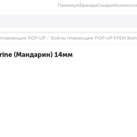
Премиум
Бренды
Скидки
Комиссио
 плавающие POP-UP
/
Бойлы плавающие POP-UP FFEM Bait
ine (Мандарин) 14мм