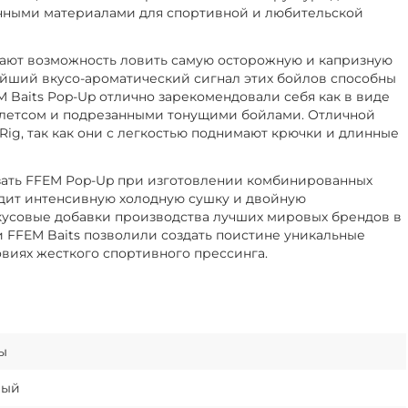
чными материалами для спортивной и любительской
дают возможность ловить самую осторожную и капризную
ейший вкусо-ароматический сигнал этих бойлов способны
 Baits Pop-Up отлично зарекомендовали себя как в виде
пеллетсом и подрезанными тонущими бойлами. Отличной
Rig, так как они с легкостью поднимают крючки и длинные
езать FFEM Pop-Up при изготовлении комбинированных
одит интенсивную холодную сушку и двойную
кусовые добавки производства лучших мировых брендов в
FFEM Baits позволили создать поистине уникальные
овиях жесткого спортивного прессинга.
ы
лый