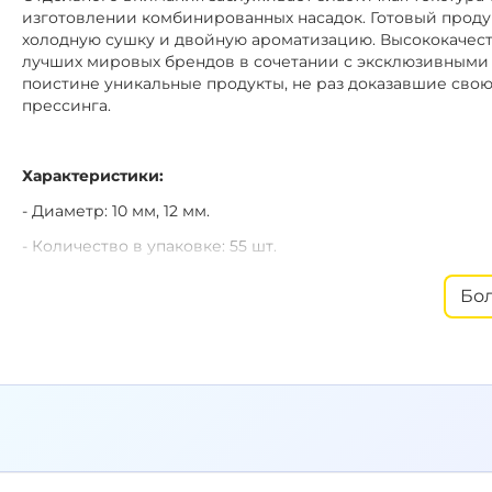
изготовлении комбинированных насадок. Готовый проду
холодную сушку и двойную ароматизацию. Высококачес
лучших мировых брендов в сочетании с эксклюзивными 
поистине уникальные продукты, не раз доказавшие свою
прессинга.
Характеристики:
- Диаметр: 10 мм, 12 мм.
- Количество в упаковке: 55 шт.
- Цвет: оранжевый.
Бо
- Тип:
H.V. - High Visual - яркий интенсивный цвет.
- Производитель: Россия.