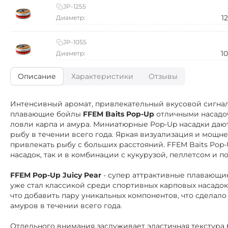
JP-1255
1
Диаметр:
JP-1055
1
Диаметр:
Описание
Характеристики
Отзывы
Интенсивный аромат, привлекательный вкусовой сигнал,
плавающие бойлы
FFEM Baits Pop-Up
отличными насадо
ловли карпа и амура. Миниатюрные Pop-Up насадки даю
рыбу в течении всего года. Яркая визуализация и мощн
привлекать рыбу с больших расстояний. FFEM Baits Pop
насадок, так и в комбинации с кукурузой, пеллетсом и
FFEM Pop-Up Juicy Pear
-
супер аттрактивные плавающие
уже стал
классикой среди спортивных карповых насадок
что добавить пару уникальных компонентов, что сделал
амуров в течении всего года.
Отдельного внимания заслуживает эластичная текстура 