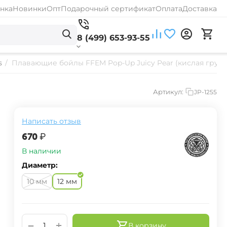
нка
Новинки
Опт
Подарочный сертификат
Оплата
Доставка
8 (499) 653-93-55
s
/
Плавающие бойлы FFEM Pop-Up Juicy Pear (кислая груш
Артикул:
JP-1255
Написать отзыв
‍670‍
₽
В наличии
Диаметр:
10 мм
12 мм
+
−
В корзину