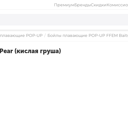
Премиум
Бренды
Скидки
Комиссио
 плавающие POP-UP
/
Бойлы плавающие POP-UP FFEM Bait
ear (кислая груша)