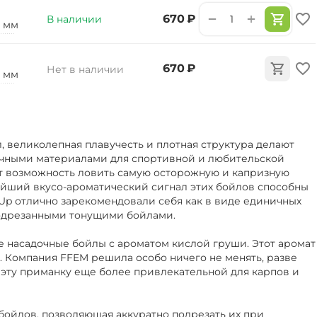
+
−
‍670‍
₽
В наличии
2 мм
‍670‍
₽
Нет в наличии
0 мм
 великолепная плавучесть и плотная структура делают
чными материалами для спортивной и любительской
т возможность ловить самую осторожную и капризную
ейший вкусо-ароматический сигнал этих бойлов способны
-Up отлично зарекомендовали себя как в виде единичных
 подрезанными тонущими бойлами.
 насадочные бойлы с ароматом кислой груши. Этот аромат
. Компания FFEM решила особо ничего не менять, разве
о эту приманку еще более привлекательной для карпов и
бойлов, позволяющая аккуратно подрезать их при