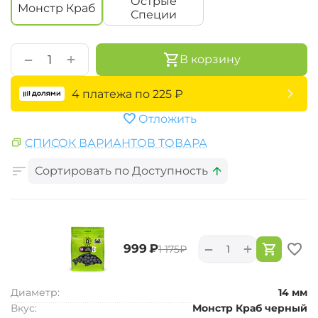
Острые
Монстр Краб
Специи
+
−
В корзину
4 платежа по
225
₽
Отложить
СПИСОК ВАРИАНТОВ ТОВАРА
Сортировать по Доступность
+
−
‍999‍
₽
‍1 175‍
₽
Диаметр:
14 мм
Вкус:
Монстр Краб черный