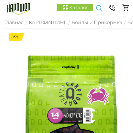
Каталог
Главная
КАРПФИШИНГ
Бойлы и Прикормка
Б
/
/
/
-15%