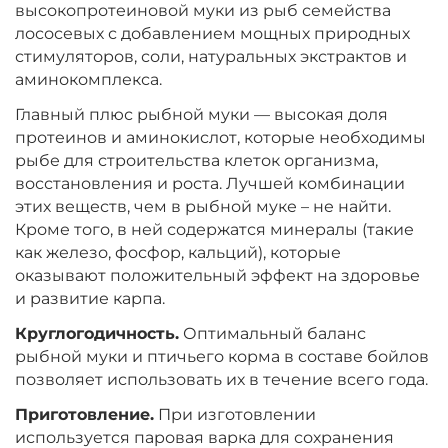
высокопротеиновой муки из рыб семейства
лососевых с добавлением мощных природных
Диаметр:
24 мм
Вкус:
стимуляторов, соли, натуральных экстрактов и
Ананас
аминокомплекса.
Главный плюс рыбной муки — высокая доля
+
−
‍899‍
₽
протеинов и аминокислот, которые необходимы
‍1 058‍
₽
рыбе для строительства клеток организма,
восстановления и роста. Лучшей комбинации
Диаметр:
20 мм
этих веществ, чем в рыбной муке – не найти.
Вкус:
Ананас
Кроме того, в ней содержатся минералы (такие
как железо, фосфор, кальций), которые
оказывают положительный эффект на здоровье
и развитие карпа.
+
−
‍899‍
₽
‍1 058‍
₽
Круглогодичность.
Оптимальный баланс
рыбной муки и птичьего корма в составе бойлов
Диаметр:
20 мм
позволяет использовать их в течение всего года.
Вкус:
Слива
Приготовление.
При изготовлении
используется паровая варка для сохранения