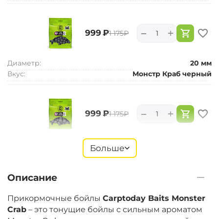
+
−
‍999‍
₽
‍1 175‍
₽
Диаметр:
20 мм
Вкус:
Монстр Краб черный
+
−
‍999‍
₽
‍1 175‍
₽
Диаметр:
24 мм
Больше
Вкус:
Монстр Краб черный
Описание
+
−
‍899‍
₽
‍1 058‍
₽
Прикормочные бойлы
Carptoday Baits Monster
Crab
– это тонущие бойлы с сильным ароматом