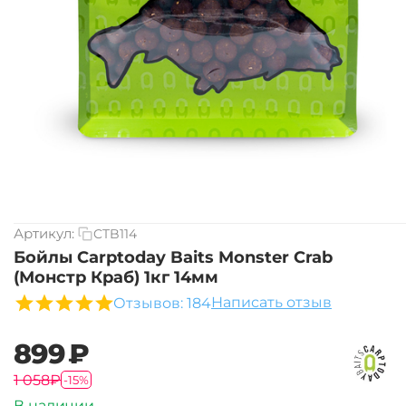
Артикул:
CTB114
Бойлы Carptoday Baits Monster Crab
(Монстр Краб) 1кг 14мм
Написать отзыв
Отзывов: 184
‍899‍
₽
‍1 058‍
₽
-15%
В наличии