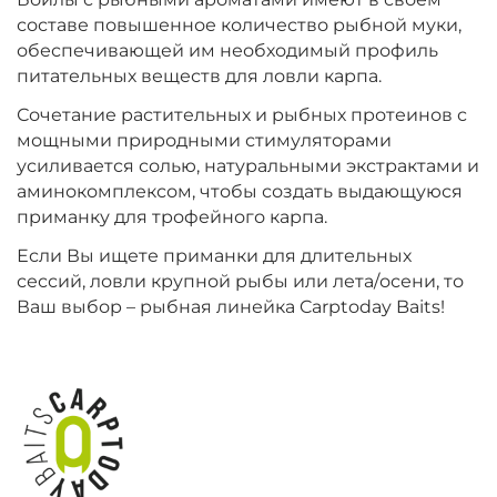
составе повышенное количество рыбной муки,
+
−
‍899‍
₽
‍1 058‍
₽
обеспечивающей им необходимый профиль
питательных веществ для ловли карпа.
Сочетание растительных и рыбных протеинов с
Диаметр:
20 мм
мощными природными стимуляторами
Вкус:
Монстр Краб
усиливается солью, натуральными экстрактами и
аминокомплексом, чтобы создать выдающуюся
приманку для трофейного карпа.
+
−
‍899‍
₽
‍1 058‍
₽
Если Вы ищете приманки для длительных
сессий, ловли крупной рыбы или лета/осени, то
Диаметр:
24 мм
Ваш выбор – рыбная линейка Carptoday Baits!
Вкус:
Мульти Фиш
+
−
‍899‍
₽
‍1 058‍
₽
Диаметр:
20 мм