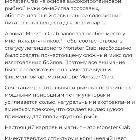
Monster Crab на основе высокопротеиновой
Диаметр:
24 мм
рыбной муки семейства лососевых,
Вкус:
Острые Специи
обеспечивающей повышенное содержание
питательных веществ для ловли карпа.
Аромат Monster Crab завоевал особое место у
+
−
‍899‍
₽
‍1 058‍
₽
многих карпятников. Чтобы соответствовать
статусу легендарного Monster Crab, необходимо
Диаметр:
было создать по-настоящему сложный микс для
20 мм
Вкус:
Острые Специи
изготовления бойлов. Поэтому все внимание
было сосредоточено на качестве муки и
фирменном ароматизаторе Monster Crab.
+
−
‍899‍
₽
Сочетание растительных и рыбных протеинов с
‍1 058‍
₽
мощными природными стимуляторами
усиливается солью, натуральными экстрактами и
Диаметр:
14 мм
аминокомплексом, что создает выдающуюся
Вкус:
Медовая Дыня
приманку для ловли крупной рыбы.
Настоящий карповый магнит – это Monster Crab!
+
−
Имеют твердую структуру и коричневый цвет.
‍899‍
₽
‍1 058‍
₽