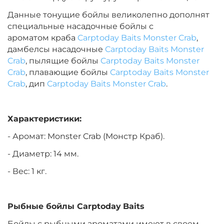
Данные тонущие бойлы великолепно дополнят
специальные насадочные бойлы с
Диаметр:
20 мм
ароматом краба
Carptoday Baits Monster Crab
,
Вкус:
Медовая Дыня
дамбелсы насадочные
Carptoday Baits Monster
Crab
, пылящие бойлы
Carptoday Baits Monster
Crab
, плавающие бойлы
Carptoday Baits Monster
+
−
‍899‍
₽
‍1 058‍
₽
Crab
, дип
Carptoday Baits Monster Crab
.
Диаметр:
24 мм
Характеристики:
Вкус:
Медовая Дыня
- Аромат: Monster Crab (Монстр Краб).
- Диаметр: 14 мм.
+
−
‍899‍
₽
‍1 058‍
₽
- Вес: 1 кг.
Диаметр:
24 мм
Вкус:
Монстр Краб
Рыбные бойлы
Carptoday
Baits
Бойлы с рыбными ароматами имеют в своем