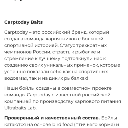
Вкус:
Мульти Фиш
Carptoday
Baits
+
−
‍899‍
₽
‍1 058‍
₽
Carptoday – это российский бренд, который
создала команда карпятников с большой
Диаметр:
24 мм
спортивной историей. Статус трехкратных
Вкус:
Мульти Фрукт
чемпионов России, страсть к рыбалке и
стремление к лучшему подтолкнули нас к
созданию своих уникальных приманок, которые
успешно показали себя как на спортивных
+
−
‍899‍
₽
‍1 058‍
₽
водоемах, так и на диких рыбалках!
Наши бойлы созданы в совместном проекте
Диаметр:
20 мм
команды Carptoday с известной российской
Вкус:
Мульти Фрукт
компанией по производству карпового питания
Ultrabaits Lab.
Проверенный и качественный состав.
Бойлы
+
−
‍899‍
₽
‍1 058‍
₽
катаются на основе bird food (птичьего корма) и