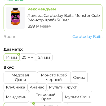
Рекомендуем
Ликвид Carptoday Baits Monster Crab
(Монстр Краб) 500мл
‍899‍
₽
‍1 058‍
₽
Бренд
Carptoday Baits
Диаметр:
14 мм
20 мм
24 мм
Вкус:
Медовая
Монстр Краб
Слива
Дыня
черный
Клубника
Ананас
Мульти Фрукт
Тигровый
Мандарин
Мульти Фиш
Орех