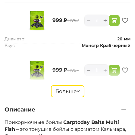
+
−
‍999‍
₽
‍1 175‍
₽
Диаметр:
20 мм
Вкус:
Монстр Краб черный
+
−
‍999‍
₽
‍1 175‍
₽
Диаметр:
24 мм
Больше
Вкус:
Монстр Краб черный
Описание
+
−
‍899‍
₽
‍1 058‍
₽
Прикормочные бойлы
Carptoday Baits Multi
Fish
– это тонущие бойлы с ароматом Кальмара,