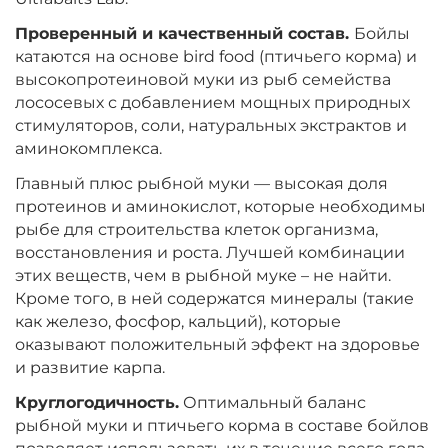
Проверенный и качественный состав.
Бойлы
Диаметр:
24 мм
Вкус:
катаются на основе bird food (птичьего корма) и
Ананас
высокопротеиновой муки из рыб семейства
лососевых с добавлением мощных природных
стимуляторов, соли, натуральных экстрактов и
+
−
‍899‍
₽
‍1 058‍
₽
аминокомплекса.
Главный плюс рыбной муки — высокая доля
Диаметр:
20 мм
протеинов и аминокислот, которые необходимы
Вкус:
Ананас
рыбе для строительства клеток организма,
восстановления и роста. Лучшей комбинации
этих веществ, чем в рыбной муке – не найти.
Кроме того, в ней содержатся минералы (такие
+
−
‍899‍
₽
‍1 058‍
₽
как железо, фосфор, кальций), которые
оказывают положительный эффект на здоровье
Диаметр:
20 мм
и развитие карпа.
Вкус:
Слива
Круглогодичность.
Оптимальный баланс
рыбной муки и птичьего корма в составе бойлов