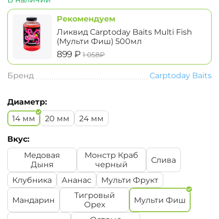
Рекомендуем
Ликвид Carptoday Baits Multi Fish
(Мульти Фиш) 500мл
‍899‍
₽
‍1 058‍
₽
Бренд
Carptoday Baits
Диаметр:
14 мм
20 мм
24 мм
Вкус:
Медовая
Монстр Краб
Слива
Дыня
черный
Клубника
Ананас
Мульти Фрукт
Тигровый
Мандарин
Мульти Фиш
Орех