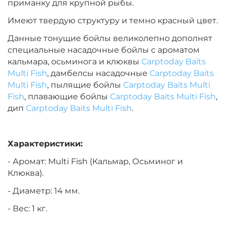
приманку для крупной рыбы.
Имеют твердую структуру и темно красный цвет.
Диаметр:
20 мм
Данные тонущие бойлы великолепно дополнят
Вкус:
Медовая Дыня
специальные насадочные бойлы с ароматом
кальмара, осьминога и клюквы
Carptoday Baits
Multi Fish
, дамбелсы насадочные
Carptoday Baits
+
−
‍899‍
₽
‍1 058‍
₽
Multi Fish
, пылящие бойлы
Carptoday Baits Multi
Fish
, плавающие бойлы
Carptoday Baits Multi Fish
,
дип
Carptoday Baits Multi Fish
.
Диаметр:
24 мм
Вкус:
Медовая Дыня
Характеристики:
- Аромат: Multi Fish (Кальмар, Осьминог и
+
−
‍899‍
₽
‍1 058‍
₽
Клюква).
- Диаметр: 14 мм.
Диаметр:
24 мм
Вкус:
Монстр Краб
- Вес: 1 кг.