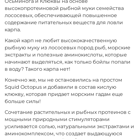
Осьминога и Клюквы на основе
Диаметр:
24 мм
высокопротеиновой рыбной муки семейства
Вкус:
Острые Специи
лососевых, обеспечивающей повышенное
содержание питательных веществ для ловли
карпа.
+
−
‍899‍
₽
‍1 058‍
₽
Какой карп не любит высококачественную
рыбную муку из лососевых пород рыб, морские
Диаметр:
экстракты и полезные аминокислоты, которые
20 мм
Вкус:
Острые Специи
начинают выделяться, как только бойлы попали
в воду? Такого карпа нет!
Конечно же, мы не остановились на простом
+
−
‍899‍
₽
Squid Octopus и добавили в состав кислую
‍1 058‍
₽
клюкву, которая придает морским гадам еще
больше силы!
Диаметр:
14 мм
Сочетание растительных и рыбных протеинов с
Вкус:
Медовая Дыня
мощными природными стимуляторами
усиливается солью, натуральными экстрактами и
аминокомплексом, что создает выдающуюся
+
−
‍899‍
₽
‍1 058‍
₽