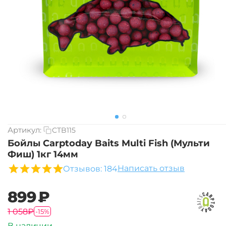
Артикул:
CTB115
Бойлы Carptoday Baits Multi Fish (Мульти
Фиш) 1кг 14мм
Написать отзыв
Отзывов: 184
‍899‍
₽
‍1 058‍
₽
-15%
В наличии