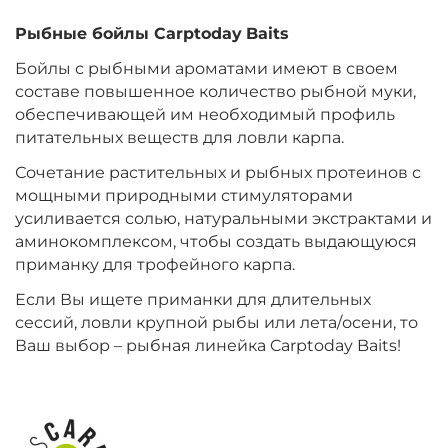
Рыбные бойлы
Carptoday
Baits
+
−
‍899‍
₽
‍1 058‍
₽
Бойлы с рыбными ароматами имеют в своем
составе повышенное количество рыбной муки,
Диаметр:
20 мм
обеспечивающей им необходимый профиль
Вкус:
Монстр Краб
питательных веществ для ловли карпа.
Сочетание растительных и рыбных протеинов с
мощными природными стимуляторами
+
−
‍899‍
₽
‍1 058‍
₽
усиливается солью, натуральными экстрактами и
аминокомплексом, чтобы создать выдающуюся
приманку для трофейного карпа.
Диаметр:
24 мм
Вкус:
Мульти Фиш
Если Вы ищете приманки для длительных
сессий, ловли крупной рыбы или лета/осени, то
Ваш выбор – рыбная линейка Carptoday Baits!
+
−
‍899‍
₽
‍1 058‍
₽
Диаметр:
20 мм