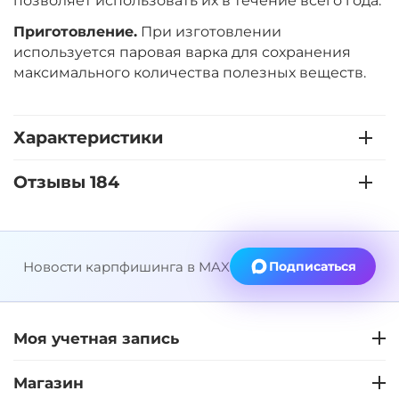
позволяет использовать их в течение всего года.
+
−
‍899‍
₽
‍1 058‍
₽
Приготовление.
При изготовлении
используется паровая варка для сохранения
Диаметр:
максимального количества полезных веществ.
24 мм
Вкус:
Клубника
Характеристики
+
−
‍899‍
₽
‍1 058‍
₽
Отзывы 184
Диаметр:
20 мм
Вкус:
Клубника
Новости карпфишинга в MAX
Подписаться
+
−
‍899‍
₽
‍1 058‍
₽
Моя учетная запись
Диаметр:
14 мм
Магазин
Вкус:
Мандарин