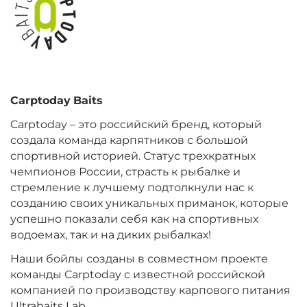
Вкус:
Мульти Фиш
+
−
‍899‍
₽
‍1 058‍
₽
Carptoday
Baits
Диаметр:
24 мм
Вкус:
Мульти Фрукт
Carptoday – это российский бренд, который
создала команда карпятников с большой
спортивной историей. Статус трехкратных
чемпионов России, страсть к рыбалке и
+
−
‍899‍
₽
‍1 058‍
₽
стремление к лучшему подтолкнули нас к
созданию своих уникальных приманок, которые
Диаметр:
20 мм
успешно показали себя как на спортивных
Вкус:
Мульти Фрукт
водоемах, так и на диких рыбалках!
Наши бойлы созданы в совместном проекте
команды Carptoday с известной российской
+
−
‍899‍
₽
‍1 058‍
₽
компанией по производству карпового питания
Ultrabaits Lab.