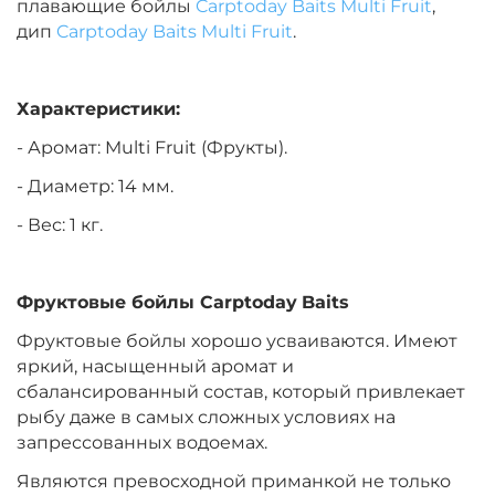
плавающие бойлы
Carptoday Baits Multi Fruit
,
дип
Carptoday Baits Multi Fruit
.
Диаметр:
20 мм
Вкус:
Медовая Дыня
Характеристики:
- Аромат: Multi Fruit (Фрукты).
+
−
‍899‍
₽
‍1 058‍
₽
- Диаметр: 14 мм.
- Вес: 1 кг.
Диаметр:
24 мм
Вкус:
Медовая Дыня
Фруктовые бойлы
Carptoday
Baits
Фруктовые бойлы хорошо усваиваются. Имеют
+
−
‍899‍
₽
‍1 058‍
₽
яркий, насыщенный аромат и
сбалансированный состав, который привлекает
рыбу даже в самых сложных условиях на
Диаметр:
24 мм
запрессованных водоемах.
Вкус:
Монстр Краб
Являются превосходной приманкой не только