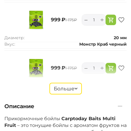
+
−
‍999‍
₽
‍1 175‍
₽
Диаметр:
20 мм
Вкус:
Монстр Краб черный
+
−
‍999‍
₽
‍1 175‍
₽
Диаметр:
24 мм
Больше
Вкус:
Монстр Краб черный
Описание
+
−
‍899‍
₽
‍1 058‍
₽
Прикормочные бойлы
Carptoday Baits Multi
Fruit
– это тонущие бойлы с ароматом фруктов на