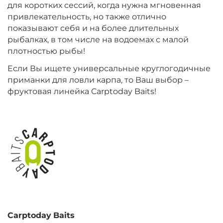
для коротких сессий, когда нужна мгновенная
привлекательность, но также отлично
+
−
‍899‍
₽
‍1 058‍
₽
показывают себя и на более длительных
рыбалках, в том числе на водоемах с малой
плотностью рыбы!
Диаметр:
20 мм
Вкус:
Монстр Краб
Если Вы ищете универсальные круглогодичные
приманки для ловли карпа, то Ваш выбор –
фруктовая линейка Carptoday Baits!
+
−
‍899‍
₽
‍1 058‍
₽
Диаметр:
24 мм
Вкус:
Мульти Фиш
+
−
‍899‍
₽
‍1 058‍
₽
Carptoday
Baits
Диаметр:
20 мм