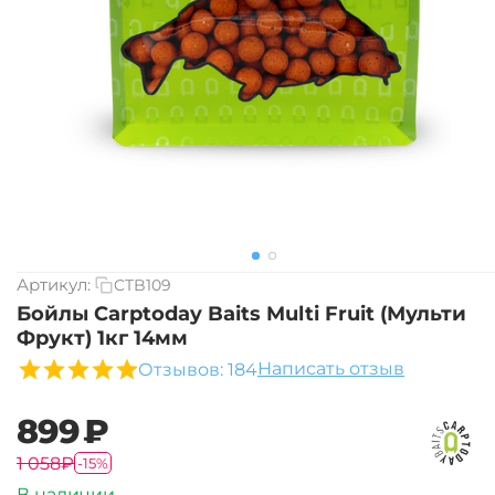
Артикул:
CTB109
Бойлы Carptoday Baits Multi Fruit (Мульти
Фрукт) 1кг 14мм
Написать отзыв
Отзывов: 184
‍899‍
₽
‍1 058‍
₽
-15%
В наличии