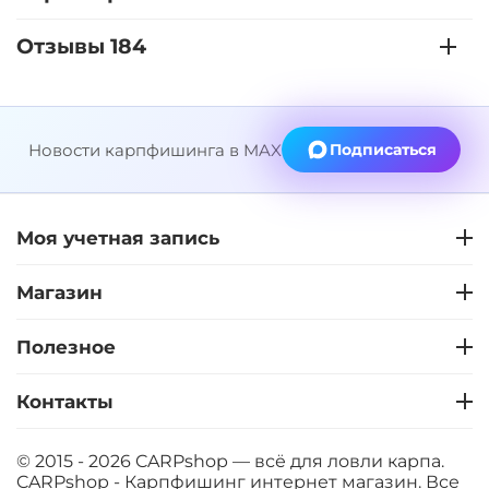
+
−
‍899‍
₽
‍1 058‍
₽
Отзывы 184
Диаметр:
24 мм
Вкус:
Клубника
Новости карпфишинга в MAX
Подписаться
+
−
‍899‍
₽
‍1 058‍
₽
Моя учетная запись
Диаметр:
20 мм
Магазин
Вкус:
Клубника
Полезное
+
−
‍899‍
₽
‍1 058‍
₽
Контакты
Диаметр:
14 мм
© 2015 - 2026 CARPshop — всё для ловли карпа.
Вкус:
Мандарин
CARPshop - Карпфишинг интернет магазин. Все