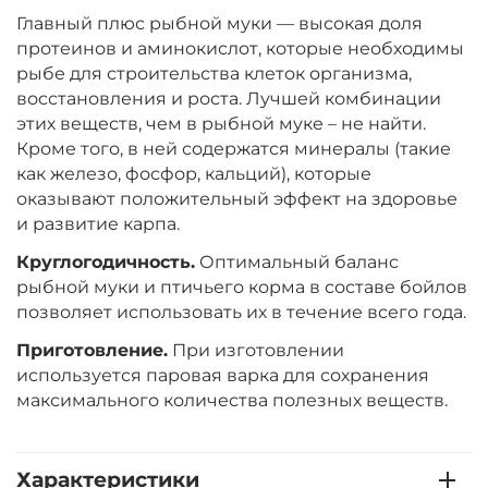
Главный плюс рыбной муки — высокая доля
Диаметр:
24 мм
протеинов и аминокислот, которые необходимы
Вкус:
Ананас
рыбе для строительства клеток организма,
восстановления и роста. Лучшей комбинации
этих веществ, чем в рыбной муке – не найти.
+
−
Кроме того, в ней содержатся минералы (такие
‍899‍
₽
‍1 058‍
₽
как железо, фосфор, кальций), которые
оказывают положительный эффект на здоровье
Диаметр:
20 мм
и развитие карпа.
Вкус:
Ананас
Круглогодичность.
Оптимальный баланс
рыбной муки и птичьего корма в составе бойлов
позволяет использовать их в течение всего года.
+
−
‍899‍
₽
‍1 058‍
₽
Приготовление.
При изготовлении
используется паровая варка для сохранения
Диаметр:
20 мм
максимального количества полезных веществ.
Вкус:
Слива
Характеристики