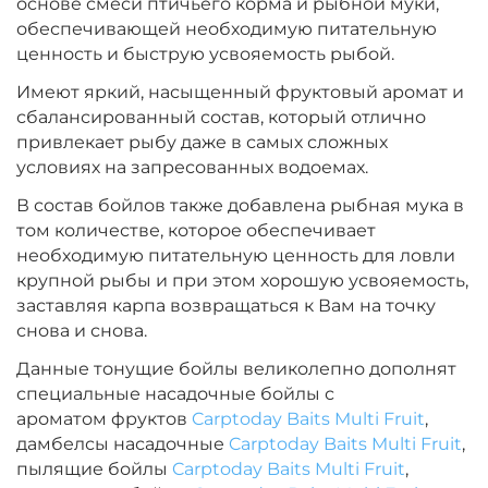
основе смеси птичьего корма и рыбной муки,
Диаметр:
24 мм
обеспечивающей необходимую питательную
Вкус:
Острые Специи
ценность и быструю усвояемость рыбой.
Имеют яркий, насыщенный фруктовый аромат и
сбалансированный состав, который отлично
+
−
‍899‍
₽
‍1 058‍
₽
привлекает рыбу даже в самых сложных
условиях на запресованных водоемах.
Диаметр:
20 мм
В состав бойлов также добавлена рыбная мука в
Вкус:
Острые Специи
том количестве, которое обеспечивает
необходимую питательную ценность для ловли
крупной рыбы и при этом хорошую усвояемость,
+
−
‍899‍
₽
заставляя карпа возвращаться к Вам на точку
‍1 058‍
₽
снова и снова.
Данные тонущие бойлы великолепно дополнят
Диаметр:
14 мм
специальные насадочные бойлы с
Вкус:
Медовая Дыня
ароматом фруктов
Carptoday Baits Multi Fruit
,
дамбелсы насадочные
Carptoday Baits Multi Fruit
,
пылящие бойлы
Carptoday Baits Multi Fruit
,
+
−
‍899‍
₽
‍1 058‍
₽