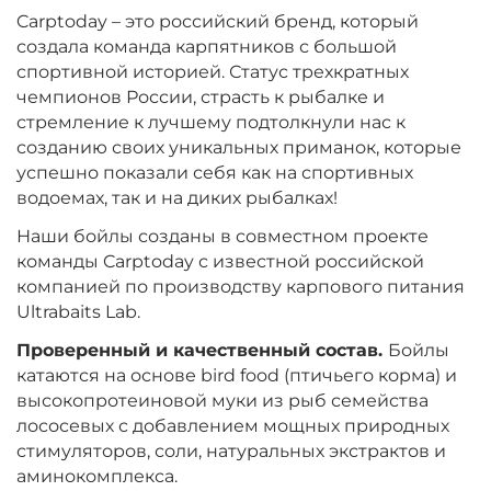
Вкус:
Мульти Фиш
Carptoday – это российский бренд, который
создала команда карпятников с большой
спортивной историей. Статус трехкратных
+
−
чемпионов России, страсть к рыбалке и
‍899‍
₽
‍1 058‍
₽
стремление к лучшему подтолкнули нас к
созданию своих уникальных приманок, которые
Диаметр:
24 мм
успешно показали себя как на спортивных
Вкус:
Мульти Фрукт
водоемах, так и на диких рыбалках!
Наши бойлы созданы в совместном проекте
команды Carptoday с известной российской
+
−
‍899‍
₽
‍1 058‍
₽
компанией по производству карпового питания
Ultrabaits Lab.
Диаметр:
20 мм
Проверенный и качественный состав.
Бойлы
Вкус:
Мульти Фрукт
катаются на основе bird food (птичьего корма) и
высокопротеиновой муки из рыб семейства
лососевых с добавлением мощных природных
стимуляторов, соли, натуральных экстрактов и
+
−
‍899‍
₽
‍1 058‍
₽
аминокомплекса.