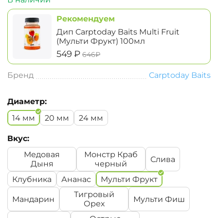
Рекомендуем
Дип Carptoday Baits Multi Fruit
(Мульти Фрукт) 100мл
‍549‍
₽
‍646‍
₽
Бренд
Carptoday Baits
Диаметр:
14 мм
20 мм
24 мм
Вкус:
Медовая
Монстр Краб
Слива
Дыня
черный
Клубника
Ананас
Мульти Фрукт
Тигровый
Мандарин
Мульти Фиш
Орех