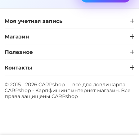
+
−
‍899‍
₽
‍1 058‍
₽
Моя учетная запись
Диаметр:
24 мм
Вкус:
Клубника
Магазин
Полезное
+
−
‍899‍
₽
‍1 058‍
₽
Контакты
Диаметр:
20 мм
Вкус:
Клубника
© 2015 - 2026 CARPshop — всё для ловли карпа.
CARPshop - Карпфишинг интернет магазин. Все
права защищены
CARPshop
+
−
‍899‍
₽
‍1 058‍
₽
Диаметр:
14 мм
Вкус:
Мандарин