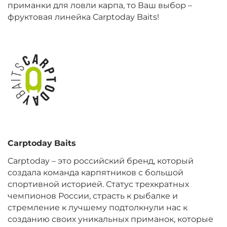
приманки для ловли карпа, то Ваш выбор –
фруктовая линейка Carptoday Baits!
+
−
‍899‍
₽
‍1 058‍
₽
Диаметр:
20 мм
Вкус:
Монстр Краб
+
−
‍899‍
₽
‍1 058‍
₽
Диаметр:
24 мм
Carptoday
Baits
Вкус:
Мульти Фиш
Carptoday – это российский бренд, который
создала команда карпятников с большой
спортивной историей. Статус трехкратных
+
−
‍899‍
₽
‍1 058‍
₽
чемпионов России, страсть к рыбалке и
стремление к лучшему подтолкнули нас к
созданию своих уникальных приманок, которые
Диаметр:
20 мм