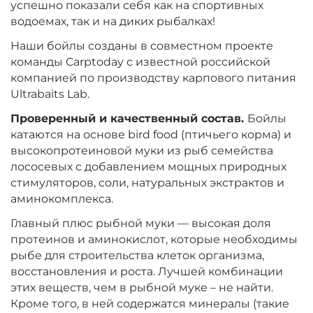
успешно показали себя как на спортивных
Вкус:
Мульти Фиш
водоемах, так и на диких рыбалках!
Наши бойлы созданы в совместном проекте
+
−
команды Carptoday с известной российской
‍899‍
₽
‍1 058‍
₽
компанией по производству карпового питания
Ultrabaits Lab.
Диаметр:
24 мм
Проверенный и качественный состав.
Бойлы
Вкус:
Мульти Фрукт
катаются на основе bird food (птичьего корма) и
высокопротеиновой муки из рыб семейства
лососевых с добавлением мощных природных
+
−
‍899‍
₽
‍1 058‍
₽
стимуляторов, соли, натуральных экстрактов и
аминокомплекса.
Диаметр:
20 мм
Главный плюс рыбной муки — высокая доля
Вкус:
Мульти Фрукт
протеинов и аминокислот, которые необходимы
рыбе для строительства клеток организма,
восстановления и роста. Лучшей комбинации
этих веществ, чем в рыбной муке – не найти.
+
−
‍899‍
₽
‍1 058‍
₽
Кроме того, в ней содержатся минералы (такие