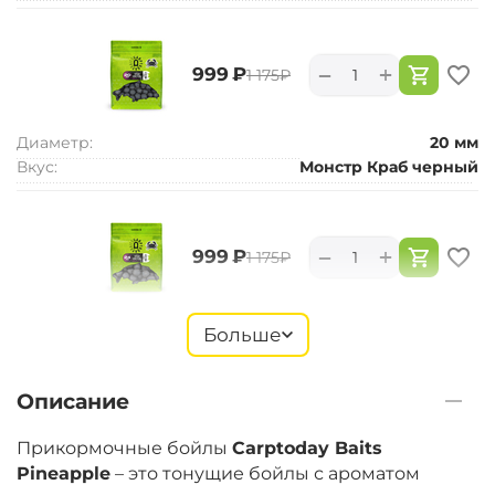
+
−
‍999‍
₽
‍1 175‍
₽
Диаметр:
20 мм
Вкус:
Монстр Краб черный
+
−
‍999‍
₽
‍1 175‍
₽
Диаметр:
24 мм
Больше
Вкус:
Монстр Краб черный
Описание
+
−
‍899‍
₽
‍1 058‍
₽
Прикормочные бойлы
Carptoday Baits
Pineapple
– это тонущие бойлы с ароматом