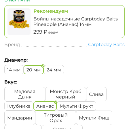
Рекомендуем
Бойлы насадочные Carptoday Baits
Pineapple (Ананас) 14мм
‍299‍
₽
‍352‍
₽
Бренд
Carptoday Baits
Диаметр:
14 мм
20 мм
24 мм
Вкус:
Медовая
Монстр Краб
Слива
Дыня
черный
Клубника
Ананас
Мульти Фрукт
Тигровый
Мандарин
Мульти Фиш
Орех