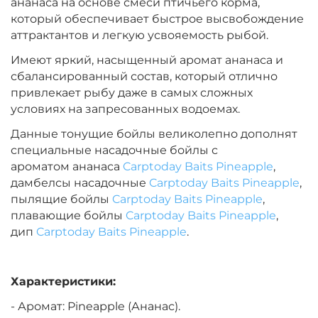
ананаса на основе смеси птичьего корма,
Диаметр:
24 мм
который обеспечивает быстрое высвобождение
Вкус:
Острые Специи
аттрактантов и легкую усвояемость рыбой.
Имеют яркий, насыщенный аромат ананаса и
сбалансированный состав, который отлично
+
−
‍899‍
₽
‍1 058‍
₽
привлекает рыбу даже в самых сложных
условиях на запресованных водоемах.
Диаметр:
20 мм
Данные тонущие бойлы великолепно дополнят
Вкус:
Острые Специи
специальные насадочные бойлы с
ароматом ананаса
Carptoday Baits Pineapple
,
дамбелсы насадочные
Carptoday Baits Pineapple
,
+
−
‍899‍
₽
пылящие бойлы
Carptoday Baits Pineapple
‍1 058‍
₽
,
плавающие бойлы
Carptoday Baits Pineapple
,
дип
Carptoday Baits Pineapple
.
Диаметр:
14 мм
Вкус:
Медовая Дыня
Характеристики:
- Аромат: Pineapple (Ананас).
+
−
‍899‍
₽
‍1 058‍
₽