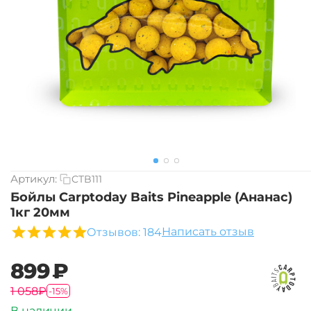
Артикул:
CTB111
Бойлы Carptoday Baits Pineapple (Ананас)
1кг 20мм
Написать отзыв
Отзывов: 184
‍899‍
₽
‍1 058‍
₽
-15%
В наличии