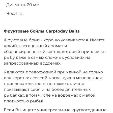
- Диаметр: 20 мм.
- Вес: 1 кг.
Диаметр:
20 мм
Вкус:
Медовая Дыня
Фруктовые бойлы
Carptoday
Baits
Фруктовые бойлы хорошо усваиваются. Имеют
+
−
‍899‍
₽
‍1 058‍
₽
яркий, насыщенный аромат и
сбалансированный состав, который привлекает
Диаметр:
24 мм
рыбу даже в самых сложных условиях на
Вкус:
Медовая Дыня
запрессованных водоемах.
Являются превосходной приманкой не только
для коротких сессий, когда нужна мгновенная
+
−
‍899‍
₽
‍1 058‍
₽
привлекательность, но также отлично
показывают себя и на более длительных
рыбалках, в том числе на водоемах с малой
Диаметр:
24 мм
плотностью рыбы!
Вкус:
Монстр Краб
Если Вы ищете универсальные круглогодичные