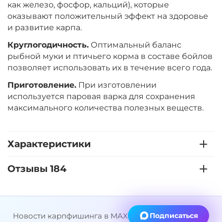
как железо, фосфор, кальций), которые
оказывают положительный эффект на здоровье
Диаметр:
24 мм
и развитие карпа.
Вкус:
Ананас
Круглогодичность.
Оптимальный баланс
рыбной муки и птичьего корма в составе бойлов
+
−
позволяет использовать их в течение всего года.
‍899‍
₽
‍1 058‍
₽
Приготовление.
При изготовлении
используется паровая варка для сохранения
Диаметр:
20 мм
максимального количества полезных веществ.
Вкус:
Ананас
Характеристики
+
−
‍899‍
₽
‍1 058‍
₽
Отзывы 184
Диаметр:
20 мм
Вкус:
Слива
Новости карпфишинга в MAX
Подписаться