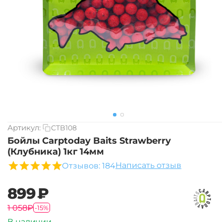
Артикул:
CTB108
Бойлы Carptoday Baits Strawberry
(Клубника) 1кг 14мм
Написать отзыв
Отзывов: 184
‍899‍
₽
‍1 058‍
₽
-15%
В наличии