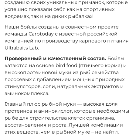
созданию своих уникальных приманок, которые
Вкус:
Мульти Фиш
успешно показали себя как на спортивных
водоемах, так и на диких рыбалках!
+
−
Наши бойлы созданы в совместном проекте
‍899‍
₽
‍1 058‍
₽
команды Carptoday с известной российской
компанией по производству карпового питания
Диаметр:
24 мм
Ultrabaits Lab.
Вкус:
Мульти Фрукт
Проверенный и качественный состав.
Бойлы
катаются на основе bird food (птичьего корма) и
высокопротеиновой муки из рыб семейства
+
−
‍899‍
₽
‍1 058‍
₽
лососевых с добавлением мощных природных
стимуляторов, соли, натуральных экстрактов и
аминокомплекса.
Диаметр:
20 мм
Вкус:
Мульти Фрукт
Главный плюс рыбной муки — высокая доля
протеинов и аминокислот, которые необходимы
рыбе для строительства клеток организма,
восстановления и роста. Лучшей комбинации
+
−
‍899‍
₽
‍1 058‍
₽
этих веществ, чем в рыбной муке – не найти.