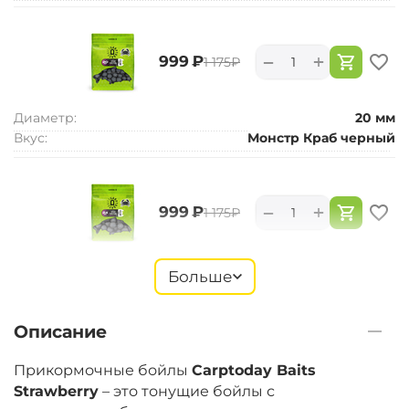
+
−
‍999‍
₽
‍1 175‍
₽
Диаметр:
20 мм
Вкус:
Монстр Краб черный
+
−
‍999‍
₽
‍1 175‍
₽
Диаметр:
24 мм
Больше
Вкус:
Монстр Краб черный
Описание
+
−
‍899‍
₽
‍1 058‍
₽
Прикормочные бойлы
Carptoday Baits
Strawberry
– это тонущие бойлы с