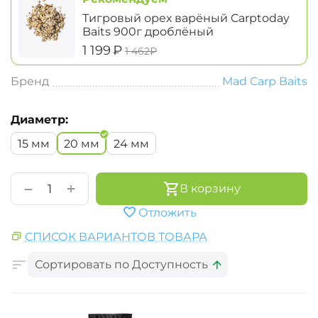
Тигровый орех варёный Carptoday
Baits 900г дроблёный
‍1 199‍
₽
‍1 462‍
₽
Бренд
Mad Carp Baits
Диаметр:
15 мм
20 мм
24 мм
+
−
В корзину
Отложить
СПИСОК ВАРИАНТОВ ТОВАРА
Сортировать по Доступность