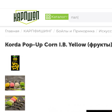
Каталог
Главная
/
КАРПФИШИНГ
/
Бойлы и Прикормка
/
Искусс
Korda Pop-Up Corn I.B. Yellow (фрук