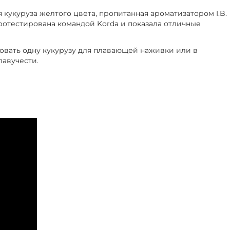
ая кукуруза желтого цвета, пропитанная ароматизатором I.B.
ротестирована командой Korda и показала отличные
овать одну кукурузу для плавающей наживки или в
лавучести.