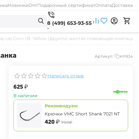
нка
Новинки
Опт
Подарочный сертификат
Оплата
Доставка
8 (499) 653-93-55
op-Up Corn I.B. Yellow (фрукты) желтая плавающая имитаци
манка
Артикул:
KPB34
Написать отзыв
‍625‍
₽
В наличии
Рекомендуем
Крючки VMC Short Shank 7021 NT
‍420‍
₽
‍700‍
₽