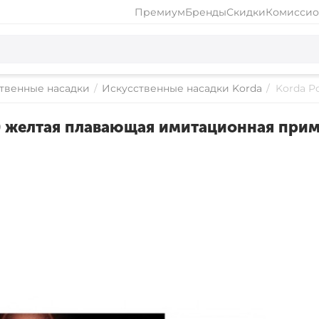
Премиум
Бренды
Скидки
Комиссио
твенные насадки
/
Искусственные насадки Korda
/
Korda P
ты) желтая плавающая имитационная при