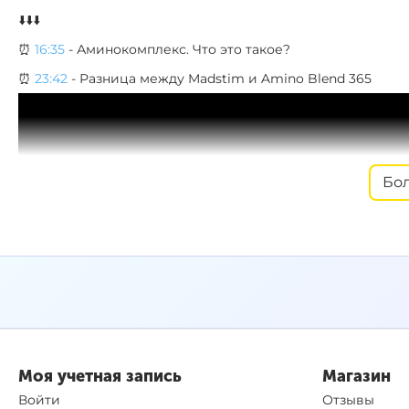
⬇️⬇️⬇️
⏰
16:35
- Аминокомплекс. Что это такое?
⏰
23:42
- Разница между Madstim и Amino Blend 365
Бо
Моя учетная запись
Магазин
Войти
Отзывы