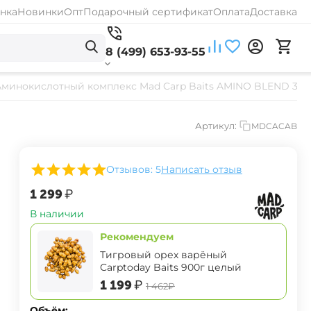
нка
Новинки
Опт
Подарочный сертификат
Оплата
Доставка
8 (499) 653-93-55
Аминокислотный комплекс Mad Carp Baits AMINO BLEND 365
Артикул:
MDCACAB
Отзывов: 5
Написать отзыв
‍1 299‍
₽
В наличии
Рекомендуем
Тигровый орех варёный
Carptoday Baits 900г целый
‍1 199‍
₽
‍1 462‍
₽
Объём: