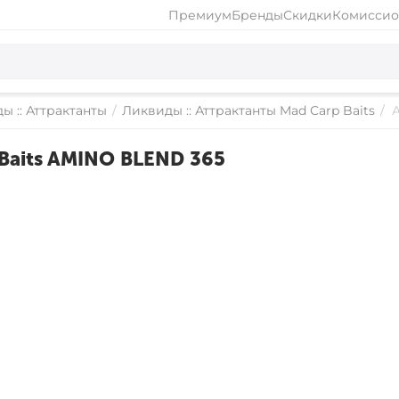
Премиум
Бренды
Скидки
Комиссио
ы :: Аттрактанты
/
Ликвиды :: Аттрактанты Mad Carp Baits
/
Baits AMINO BLEND 365