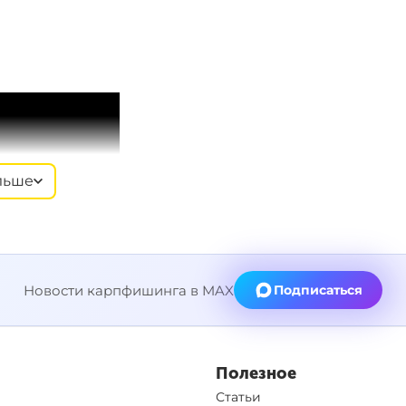
льше
Новости карпфишинга в MAX
Подписаться
Полезное
Статьи