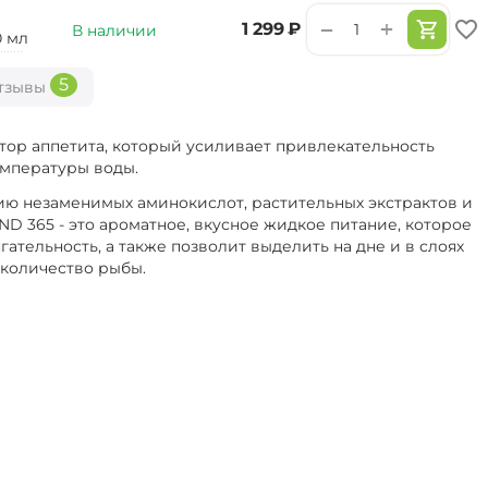
+
−
‍1 299‍
₽
В наличии
0 мл
5
тзывы
тор аппетита, который усиливает привлекательность
емпературы воды.
ю незаменимых аминокислот, растительных экстрактов и
D 365 - это ароматное, вкусное жидкое питание, которое
тельность, а также позволит выделить на дне и в слоях
 количество рыбы.