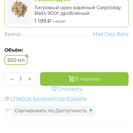
Тигровый орех варёный Carptoday
Baits 900г дроблёный
‍1 199‍
₽
‍1 462‍
₽
Бренд
Mad Carp Baits
Объём:
500 мл
+
−
В корзину
Отложить
СПИСОК ВАРИАНТОВ ТОВАРА
Сортировать по Доступность