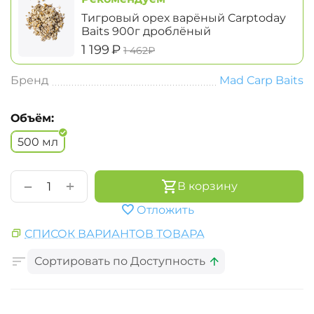
Тигровый орех варёный Carptoday
Baits 900г дроблёный
‍1 199‍
₽
‍1 462‍
₽
Бренд
Mad Carp Baits
Объём:
500 мл
+
−
В корзину
Отложить
СПИСОК ВАРИАНТОВ ТОВАРА
Сортировать по Доступность