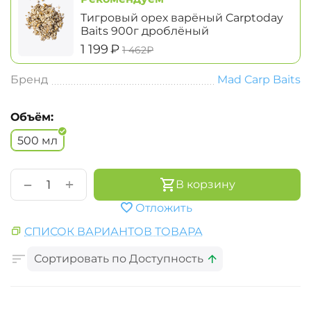
Тигровый орех варёный Carptoday
Baits 900г дроблёный
‍1 199‍
₽
‍1 462‍
₽
Бренд
Mad Carp Baits
Объём:
500 мл
+
−
В корзину
Отложить
СПИСОК ВАРИАНТОВ ТОВАРА
Сортировать по Доступность