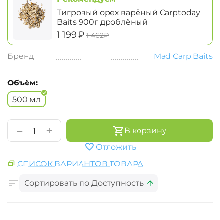
Тигровый орех варёный Carptoday
Baits 900г дроблёный
‍1 199‍
₽
‍1 462‍
₽
Бренд
Mad Carp Baits
Объём:
500 мл
+
−
В корзину
Отложить
СПИСОК ВАРИАНТОВ ТОВАРА
Сортировать по Доступность