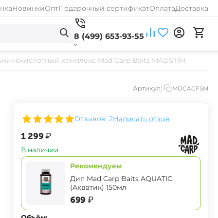
нка
Новинки
Опт
Подарочный сертификат
Оплата
Доставка
8 (499) 653-93-55
Аминокислотный комплекс Mad Carp Baits MADSTIM
Артикул:
MDCACFSM
Отзывов: 2
Написать отзыв
‍1 299‍
₽
В наличии
Рекомендуем
Дип Mad Carp Baits AQUATIC
(Акватик) 150мл
‍699‍
₽
Объём: