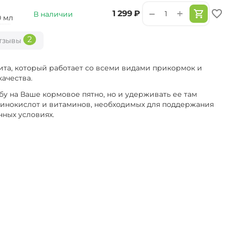
+
−
‍1 299‍
₽
В наличии
0 мл
2
тзывы
ита, который работает со всеми видами прикормок и
ачества.
бу на Ваше кормовое пятно, но и удерживать ее там
аминокислот и витаминов, необходимых для поддержания
нных условиях.