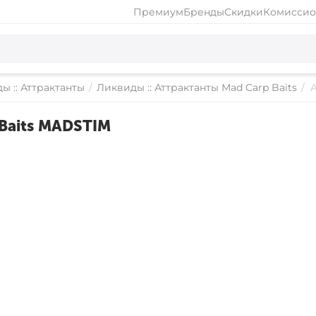
Премиум
Бренды
Скидки
Комиссио
ы :: Аттрактанты
/
Ликвиды :: Аттрактанты Mad Carp Baits
/
Baits MADSTIM