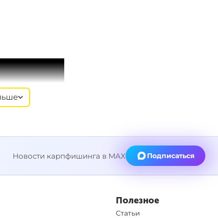
льше
Новости карпфишинга в MAX
Подписаться
Полезное
Статьи