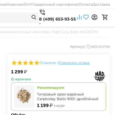
нка
Новинки
Опт
Подарочный сертификат
Оплата
Доставка
8 (499) 653-93-55
Аминокислотный комплекс Mad Carp Baits MADSTIM
Артикул:
MDCACFSM
Отзывов: 2
Написать отзыв
‍1 299‍
₽
В наличии
Рекомендуем
Тигровый орех варёный
Carptoday Baits 900г дроблёный
‍1 199‍
₽
‍1 462‍
₽
Объём: