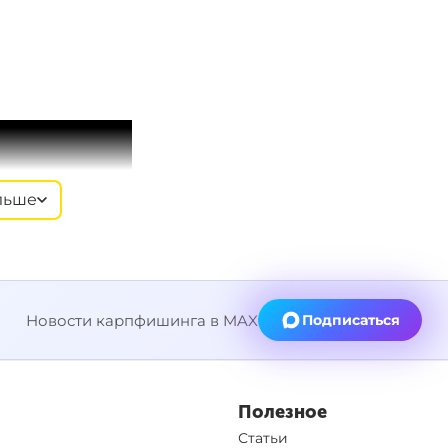
льше
Новости карпфишинга в MAX
Подписаться
Полезное
Статьи