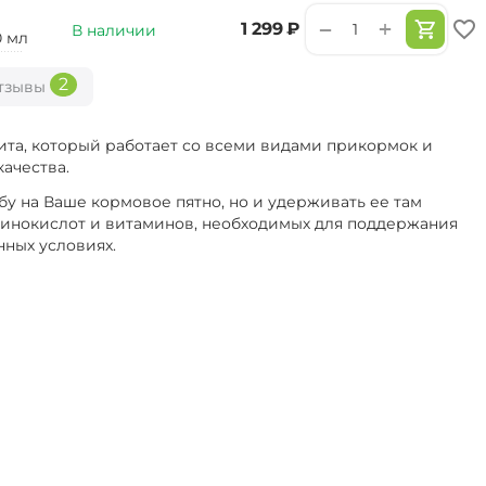
+
−
‍1 299‍
₽
В наличии
0 мл
2
тзывы
ита, который работает со всеми видами прикормок и
ачества.
бу на Ваше кормовое пятно, но и удерживать ее там
аминокислот и витаминов, необходимых для поддержания
нных условиях.