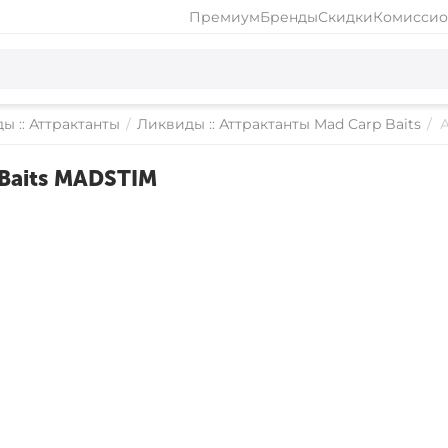
Премиум
Бренды
Скидки
Комиссио
ы :: Аттрактанты
/
Ликвиды :: Аттрактанты Mad Carp Baits
/
Baits MADSTIM