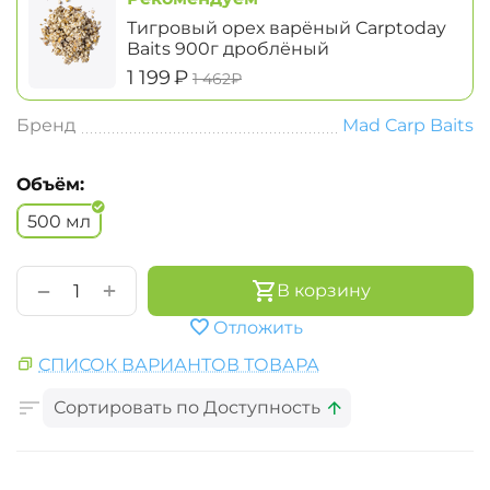
Тигровый орех варёный Carptoday
Baits 900г дроблёный
‍1 199‍
₽
‍1 462‍
₽
Бренд
Mad Carp Baits
Объём:
500 мл
+
−
В корзину
Отложить
СПИСОК ВАРИАНТОВ ТОВАРА
Сортировать по Доступность