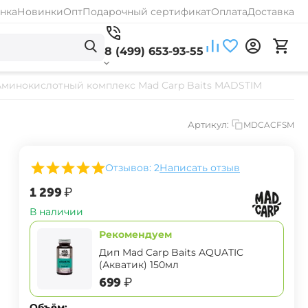
нка
Новинки
Опт
Подарочный сертификат
Оплата
Доставка
8 (499) 653-93-55
Аминокислотный комплекс Mad Carp Baits MADSTIM
Артикул:
MDCACFSM
Отзывов: 2
Написать отзыв
‍1 299‍
₽
В наличии
Рекомендуем
Дип Mad Carp Baits AQUATIC
(Акватик) 150мл
‍699‍
₽
Объём: