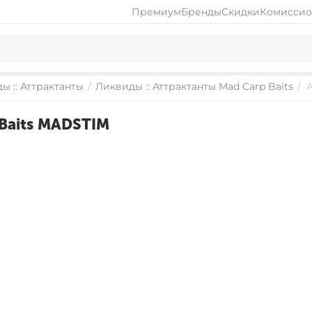
Премиум
Бренды
Скидки
Комиссио
ы :: Аттрактанты
/
Ликвиды :: Аттрактанты Mad Carp Baits
/
Baits MADSTIM