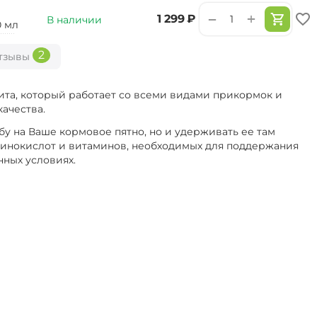
+
−
‍1 299‍
₽
В наличии
0 мл
2
тзывы
ита, который работает со всеми видами прикормок и
ачества.
бу на Ваше кормовое пятно, но и удерживать ее там
аминокислот и витаминов, необходимых для поддержания
нных условиях.