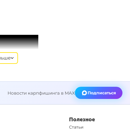
льше
Новости карпфишинга в MAX
Подписаться
Полезное
Статьи